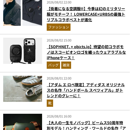
2026/08/02 22:00
【街着になる空調服®】今季は幻のミリタリー
服がモチーフ！ LOWERCASE×URBSの最強ト
リプルコラボベストが進化
ファッション
2026/08/02 15:00
【SOPHNET. × objcts.io】待望の初コラボモ
ノはスコーピオンロゴを纏ったウェアラブルな
iPhoneケース！
バッグ
雑貨
2026/08/01 22:00
【アダム エ ロペ限定】アディダス オリジナル
スの名作「ハンドボール スペツィアル」がト
レンドのグレーに！
靴
2026/08/01 16:00
【大人の一生モノバッグ】ビームス50周年特
別モデル！ハンティング・ワールドの名作「ア