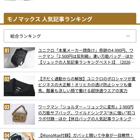
モノマックス 人気記事ランキング
ユニクロ「本業メーカー顔負け」奇跡の4,990円、ワ
ークマン「2,500円は反則級」凄い万能バッグ…ほか
【リュックの人気記事ランキングベスト3】（2026年
6月版）
【汗だく通勤からの解放】ユニクロのポロシャツが夏
ビジネスの大正解！オリヒカの透け防止シャツも優
秀。酷暑も涼しい顔で働ける超快適ウエアの実力
ワークマン「ショルダー⇔リュックに変形」2,900円
の万能サブバッグ、ワイルドシングス“水に強い”初コ
ラボ付録…ほか【休日バッグの人気記事ランキングベ
スト3】（2026年6月版）
【MonoMax付録】ガバッと開いて中身が一目瞭然！