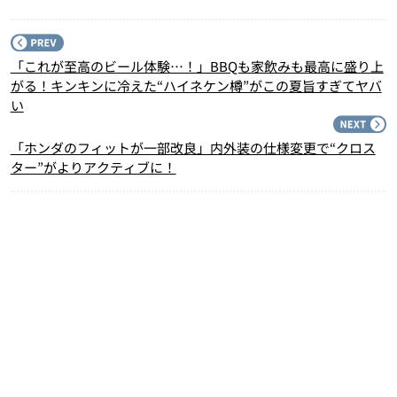
P
「これが至高のビール体験…！」BBQも家飲みも最高に盛り上
がる！キンキンに冷えた“ハイネケン樽”がこの夏旨すぎてヤバ
い
N
「ホンダのフィットが一部改良」内外装の仕様変更で“クロス
ター”がよりアクティブに！