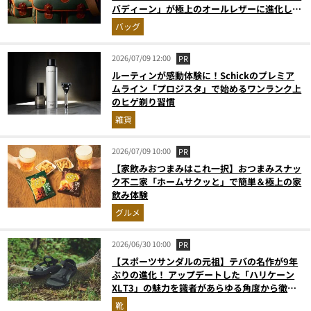
バディーン」が極上のオールレザーに進化して
登場
バッグ
2026/07/09 12:00
PR
ルーティンが感動体験に！Schickのプレミア
ムライン「プロジスタ」で始めるワンランク上
のヒゲ剃り習慣
雑貨
2026/07/09 10:00
PR
【家飲みおつまみはこれ一択】おつまみスナッ
ク不二家「ホームサクッと」で簡単＆極上の家
飲み体験
グルメ
2026/06/30 10:00
PR
【スポーツサンダルの元祖】テバの名作が9年
ぶりの進化！ アップデートした「ハリケーン
XLT3」の魅力を識者があらゆる角度から徹底
解説！
靴