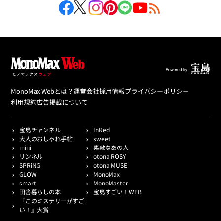
MonoMax Webとは？
運営会社
採用情報
プライバシーポリシー
利用規約
広告掲載について
宝島チャンネル
InRed
大人のおしゃれ手帖
sweet
mini
素敵なあの人
リンネル
otona ROSY
SPRiNG
otona MUSE
GLOW
MonoMax
smart
MonoMaster
田舎暮らしの本
宝島すごい！WEB
『このミステリーがすご
い！』大賞