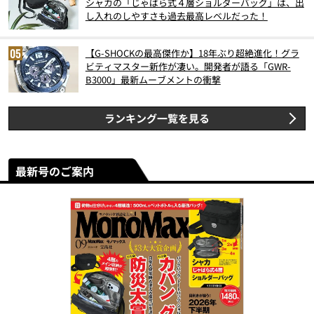
シャカの「じゃばら式４層ショルダーバッグ」は、出
し入れのしやすさも過去最高レベルだった！
【G-SHOCKの最高傑作か】18年ぶり超絶進化！グラ
ビティマスター新作が凄い。開発者が語る「GWR-
B3000」最新ムーブメントの衝撃
ランキング一覧を見る
最新号のご案内