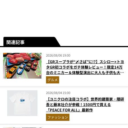
関連記事
2026/08/06 19:00
【GRスープラが“〆さば”に!?】スシロー×トヨ
タGR初コラボをガチ体験レビュー！限定14万
台のミニカー＆体験型演出に大人も子供も大興
奮間違いなし
グルメ
2026/08/04 15:00
【ユニクロの注目コラボ】世界的建築家・隈研
吾と藤本壮介が参戦！1500円で買える
「PEACE FOR ALL」最新作
ファッション