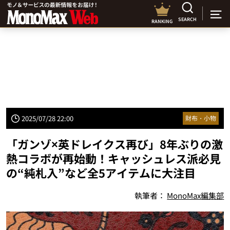
SEARCH
RANKING
2025/07/28 22:00
財布・小物
「ガンゾ×英ドレイクス再び」8年ぶりの激
熱コラボが再始動！キャッシュレス派必見
の“純札入”など全5アイテムに大注目
執筆者：
MonoMax編集部