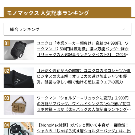
モノマックス 人気記事ランキング
ユニクロ「本業メーカー顔負け」奇跡の4,990円、ワ
ークマン「2,500円は反則級」凄い万能バッグ…ほか
【リュックの人気記事ランキングベスト3】（2026年
6月版）
【汗だく通勤からの解放】ユニクロのポロシャツが夏
ビジネスの大正解！オリヒカの透け防止シャツも優
秀。酷暑も涼しい顔で働ける超快適ウエアの実力
ワークマン「ショルダー⇔リュックに変形」2,900円
の万能サブバッグ、ワイルドシングス“水に強い”初コ
ラボ付録…ほか【休日バッグの人気記事ランキングベ
スト3】（2026年6月版）
【MonoMax付録】ガバッと開いて中身が一目瞭然！
シャカの「じゃばら式４層ショルダーバッグ」は、出