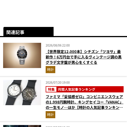
関連記事
2026/08/06 22:00
【世界限定12,000本】シチズン「ツヨサ」最
新作！6万円台で手に入るヴィンテージ調の黒
グラデ文字盤が男心をくすぐる
時計
2026/07/20 19:00
特集
月間人気記事ランキング
ファミマ「妥協感ゼロ」コンビニエンスウェア
の1,998円腕時計、キングセイコー「VANAC」
の一生モノ…ほか【時計の人気記事ランキング
ベスト3】（2026年6月版）
時計