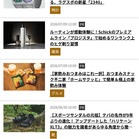
る、ラグスポの新星「2340」
時計
2026/07/09 12:00
PR
ルーティンが感動体験に！Schickのプレミア
ムライン「プロジスタ」で始めるワンランク上
のヒゲ剃り習慣
雑貨
2026/07/09 10:00
PR
【家飲みおつまみはこれ一択】おつまみスナッ
ク不二家「ホームサクッと」で簡単＆極上の家
飲み体験
グルメ
2026/06/30 10:00
PR
【スポーツサンダルの元祖】テバの名作が9年
ぶりの進化！ アップデートした「ハリケーン
XLT3」の魅力を識者があらゆる角度から徹底
解説！
靴