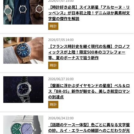
2026/07/07 15:00
【時計好き必見】スイス新星「アルセーヌ・リ
ッペンス」が日本初上陸！デニムほか異素材文
字盤の傑作を解説
時計
2026/07/05 14:00
【フランス時計史を継ぐ現代の名機】クロノフ
ィックスが上陸！限定500本のコフレフォー
等、夏のボーナスで狙う新作
時計
2026/06/27 16:00
【盤面に浮かぶダイヤモンドの星座】ベル＆ロ
ス「BR-05」新作が魅せる、美しき航空ロマン
の到達点
時計
2026/06/24 22:00
【話題のケース一体型】色ごとに異なる文字盤
の妙。ルイ・エラールの細部へのこだわりが光