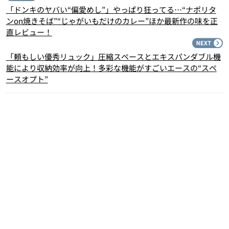
「ドンキのヤバい“偏愛めし”」やっぱり狂ってる…“ナポリタ
ンon焼きそば”“じゃがいもだけのカレー”ほか最新作の味を正
直レビュー！
N
「頼もしい優秀リュック」圧縮スペースとエキスパンダブル機
能により収納効率が向上！多彩な機能がすごいエースの“スペ
ースオプト”