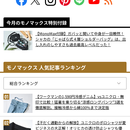
今月のモノマックス特別付録
【MonoMax付録】ガバッと開いて中身が一目瞭然！
シャカの「じゃばら式４層ショルダーバッグ」は、出
し入れのしやすさも過去最高レベルだった！
モノマックス 人気記事ランキング
【ワークマンの1,590円冷感デニム】vsユニクロ・無
印で比較！猛暑を乗り切る“涼感ロングパンツ”3選を
徹底解剖。接触冷感から綿100%まで決定版
【汗だく通勤からの解放】ユニクロのポロシャツが夏
ビジネスの大正解！オリヒカの透け防止シャツも優