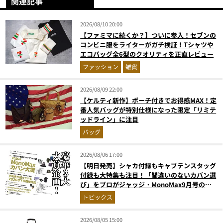
関連記事
2026/08/10 20:00
【ファミマに続くか？】ついに参入！セブンの
コンビニ服をライターがガチ検証！Tシャツや
エコバッグ全6型のクオリティを正直レビュー
ファッション
雑貨
2026/08/09 22:00
【ケルティ新作】ポーチ付きでお得感MAX！定
番人気バッグが特別仕様になった限定「リミテ
ッドライン」に注目
バッグ
2026/08/06 17:00
【明日発売】シャカ付録もキャプテンスタッグ
付録も大特集も注目！「間違いのないカバン選
び」をプロがジャッジ・MonoMax9月号の目
次を公開
トピックス
2026/08/05 15:00