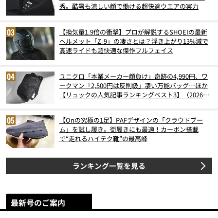
秀。酷暑も涼しい顔で働ける超快適ウエアの実力
【換気量1.9倍の衝撃】プロが解説するSHOEIの最新
ヘルメット「Z-9」の凄さとは？浮き上がり13%減で
高速ライドも超快適な傑作フルフェイス
ユニクロ「本業メーカー顔負け」奇跡の4,990円、ワ
ークマン「2,500円は反則級」凄い万能バッグ…ほか
【リュックの人気記事ランキングベスト3】（2026年
6月版）
【Onの究極の1足】PAFデザインの「クラウドブー
ム」を試し履き。街履きにも最適！カーボン搭載
で“走れるハイテク靴”の最高峰
ランキング一覧を見る
最新号のご案内