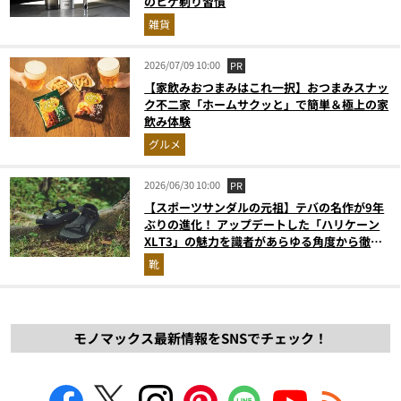
のヒゲ剃り習慣
雑貨
2026/07/09 10:00
PR
【家飲みおつまみはこれ一択】おつまみスナッ
ク不二家「ホームサクッと」で簡単＆極上の家
飲み体験
グルメ
2026/06/30 10:00
PR
【スポーツサンダルの元祖】テバの名作が9年
ぶりの進化！ アップデートした「ハリケーン
XLT3」の魅力を識者があらゆる角度から徹底
解説！
靴
モノマックス最新情報をSNSでチェック！