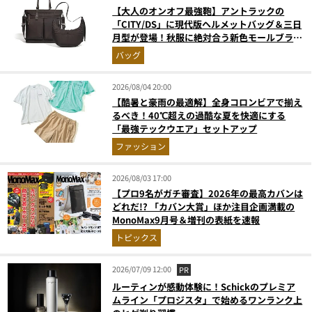
【大人のオンオフ最強鞄】アントラックの
「CITY/DS」に現代版ヘルメットバッグ＆三日
月型が登場！秋服に絶対合う新色モールブラウ
ンが傑作
バッグ
2026/08/04 20:00
【酷暑と豪雨の最適解】全身コロンビアで揃え
るべき！40℃超えの過酷な夏を快適にする
「最強テックウエア」セットアップ
ファッション
2026/08/03 17:00
【プロ9名がガチ審査】2026年の最高カバンは
どれだ!? 「カバン大賞」ほか注目企画満載の
MonoMax9月号＆増刊の表紙を速報
トピックス
2026/07/09 12:00
PR
ルーティンが感動体験に！Schickのプレミア
ムライン「プロジスタ」で始めるワンランク上