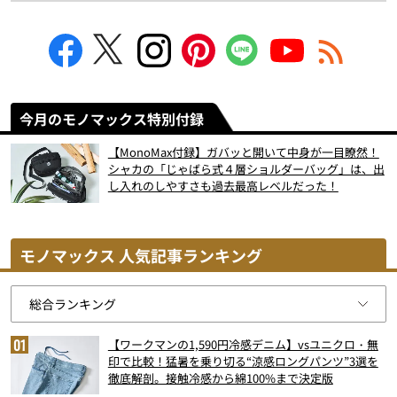
今月のモノマックス特別付録
【MonoMax付録】ガバッと開いて中身が一目瞭然！
シャカの「じゃばら式４層ショルダーバッグ」は、出
し入れのしやすさも過去最高レベルだった！
モノマックス 人気記事ランキング
【ワークマンの1,590円冷感デニム】vsユニクロ・無
印で比較！猛暑を乗り切る“涼感ロングパンツ”3選を
徹底解剖。接触冷感から綿100%まで決定版