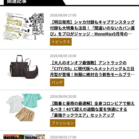
関連記事
2026/08/06 17:00
【明日発売】シャカ付録もキャプテンスタッグ
付録も大特集も注目！「間違いのないカバン選
び」をプロがジャッジ・MonoMax9月号の目
次を公開
トピックス
2026/08/05 15:00
【大人のオンオフ最強鞄】アントラックの
「CITY/DS」に現代版ヘルメットバッグ＆三日
月型が登場！秋服に絶対合う新色モールブラウ
ンが傑作
バッグ
2026/08/04 20:00
【酷暑と豪雨の最適解】全身コロンビアで揃え
るべき！40℃超えの過酷な夏を快適にする
「最強テックウエア」セットアップ
ファッション
2026/08/03 17:00