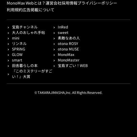
MonoMax Webとは？
運営会社
採用情報
プライバシーポリシー
利用規約
広告掲載について
宝島チャンネル
InRed
大人のおしゃれ手帖
sweet
mini
素敵なあの人
リンネル
otona ROSY
SPRiNG
otona MUSE
GLOW
MonoMax
smart
MonoMaster
田舎暮らしの本
宝島すごい！WEB
『このミステリーがすご
い！』大賞
© TAKARAJIMASHA,Inc. All Rights Reserved.