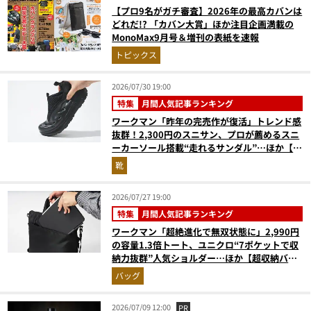
【プロ9名がガチ審査】2026年の最高カバンは
どれだ!? 「カバン大賞」ほか注目企画満載の
MonoMax9月号＆増刊の表紙を速報
トピックス
2026/07/30 19:00
特集
月間人気記事ランキング
ワークマン「昨年の完売作が復活」トレンド感
抜群！2,300円のスニサン、プロが薦めるスニ
ーカーソール搭載“走れるサンダル”…ほか【夏
シューズの人気記事ランキングベスト3】
靴
（2026年6月版）
2026/07/27 19:00
特集
月間人気記事ランキング
ワークマン「超絶進化で無双状態に」2,990円
の容量1.3倍トート、ユニクロ“7ポケットで収
納力抜群”人気ショルダー…ほか【超収納バッ
グの人気記事ランキングベスト3】（2026年6
バッグ
月版）
2026/07/09 12:00
PR