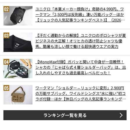
ユニクロ「本業メーカー顔負け」奇跡の4,990円、ワ
ークマン「2,500円は反則級」凄い万能バッグ…ほか
【リュックの人気記事ランキングベスト3】（2026年
6月版）
【汗だく通勤からの解放】ユニクロのポロシャツが夏
ビジネスの大正解！オリヒカの透け防止シャツも優
秀。酷暑も涼しい顔で働ける超快適ウエアの実力
【MonoMax付録】ガバッと開いて中身が一目瞭然！
シャカの「じゃばら式４層ショルダーバッグ」は、出
し入れのしやすさも過去最高レベルだった！
ワークマン「ショルダー⇔リュックに変形」2,900円
の万能サブバッグ、ワイルドシングス“水に強い”初コ
ラボ付録…ほか【休日バッグの人気記事ランキングベ
スト3】（2026年6月版）
ランキング一覧を見る