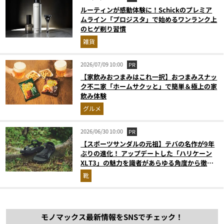
ルーティンが感動体験に！Schickのプレミア
ムライン「プロジスタ」で始めるワンランク上
のヒゲ剃り習慣
雑貨
2026/07/09 10:00
PR
【家飲みおつまみはこれ一択】おつまみスナッ
ク不二家「ホームサクッと」で簡単＆極上の家
飲み体験
グルメ
2026/06/30 10:00
PR
【スポーツサンダルの元祖】テバの名作が9年
ぶりの進化！ アップデートした「ハリケーン
XLT3」の魅力を識者があらゆる角度から徹底
解説！
靴
モノマックス最新情報をSNSでチェック！