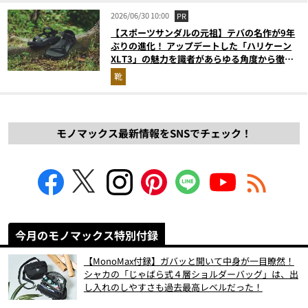
2026/06/30 10:00
PR
【スポーツサンダルの元祖】テバの名作が9年
ぶりの進化！ アップデートした「ハリケーン
XLT3」の魅力を識者があらゆる角度から徹底
解説！
靴
モノマックス最新情報をSNSでチェック！
今月のモノマックス特別付録
【MonoMax付録】ガバッと開いて中身が一目瞭然！
シャカの「じゃばら式４層ショルダーバッグ」は、出
し入れのしやすさも過去最高レベルだった！