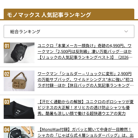
モノマックス 人気記事ランキング
ユニクロ「本業メーカー顔負け」奇跡の4,990円、ワ
ークマン「2,500円は反則級」凄い万能バッグ…ほか
【リュックの人気記事ランキングベスト3】（2026年
6月版）
ワークマン「ショルダー⇔リュックに変形」2,900円
の万能サブバッグ、ワイルドシングス“水に強い”初コ
ラボ付録…ほか【休日バッグの人気記事ランキングベ
スト3】（2026年6月版）
【汗だく通勤からの解放】ユニクロのポロシャツが夏
ビジネスの大正解！オリヒカの透け防止シャツも優
秀。酷暑も涼しい顔で働ける超快適ウエアの実力
【MonoMax付録】ガバッと開いて中身が一目瞭然！
シャカの「じゃばら式４層ショルダーバッグ」は、出