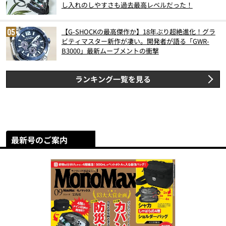
し入れのしやすさも過去最高レベルだった！
【G-SHOCKの最高傑作か】18年ぶり超絶進化！グラ
ビティマスター新作が凄い。開発者が語る「GWR-
B3000」最新ムーブメントの衝撃
ランキング一覧を見る
最新号のご案内