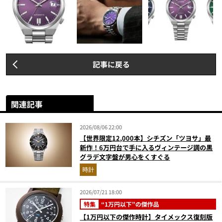
記事に戻る
関連記事
2026/08/06 22:00
【世界限定12,000本】シチズン「ツヨサ」最
新作！6万円台で手に入るヴィンテージ調の黒
グラデ文字盤が男心をくすぐる
時計
2026/07/21 18:00
特集
“1万円以下”の傑作品
【1万円以下の傑作時計】タイメックス復刻版