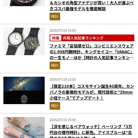
＆カシオの角型アナデジが買い！大人が選ぶべ
きコスパ最強モデルを徹底解説
時計
2026/07/20 19:00
特集
月間人気記事ランキング
ファミマ「妥協感ゼロ」コンビニエンスウェア
の1,998円腕時計、キングセイコー「VANAC」
の一生モノ…ほか【時計の人気記事ランキング
ベスト3】（2026年6月版）
時計
2026/07/18 15:00
【限定210本】コスモサイン誕生40周年。カン
パノラの象徴的モデルが、現代技術と“39mm
小径ケース”でアップデート！
時計
2026/07/16 15:00
【涼を感じるペアウォッチ】ベーリング「3万
円台の傑作時計」に新色。アイスブルーは“北