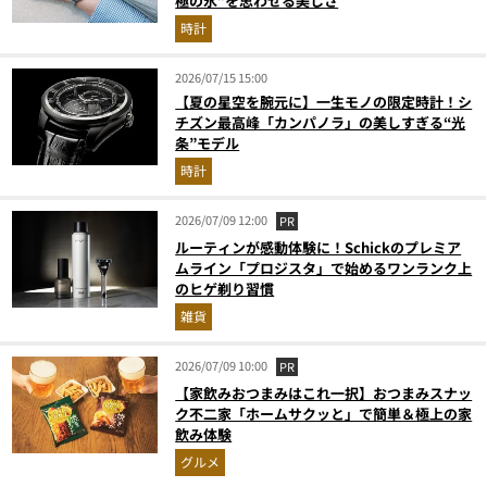
極の氷”を思わせる美しさ
時計
2026/07/15 15:00
【夏の星空を腕元に】一生モノの限定時計！シ
チズン最高峰「カンパノラ」の美しすぎる“光
条”モデル
時計
2026/07/09 12:00
PR
ルーティンが感動体験に！Schickのプレミア
ムライン「プロジスタ」で始めるワンランク上
のヒゲ剃り習慣
雑貨
2026/07/09 10:00
PR
【家飲みおつまみはこれ一択】おつまみスナッ
ク不二家「ホームサクッと」で簡単＆極上の家
飲み体験
グルメ