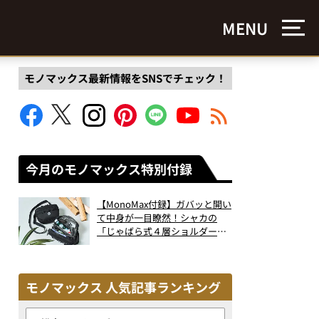
MENU
モノマックス最新情報をSNSでチェック！
今月のモノマックス特別付録
【MonoMax付録】ガバッと開い
て中身が一目瞭然！シャカの
「じゃばら式４層ショルダーバ
ッグ」は、出し入れのしやすさ
も過去最高レベルだった！
モノマックス 人気記事ランキング