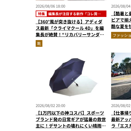
2026/08/06 18:00
2026/08/04
【酷暑と
特集
編集長が注目する新作「コレ買い
です」
ビアで揃
【360°風が突き抜ける】アディダ
酷な夏を
ス最新「クライマクール 4D」を編
エア」セ
集長が絶賛！“リカバリーサンダル
ファッシ
級に快適”な3Dプリントスニーカー
靴
『コレ買いです』Vol.173
2026/08/02 20:00
2026/08/02
【1万円以下の神コスパ】スポーツ
【仕事帰
ブランド発の日常ギアが猛暑の救世
最新アッ
主に！デサントの壊れにくい晴雨兼
ラ「エス