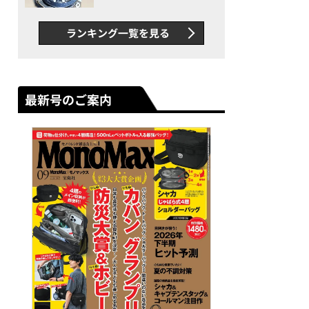
者が語る「GWR-B3000」最
新ムーブメントの衝撃
ランキング一覧を見る
最新号のご案内