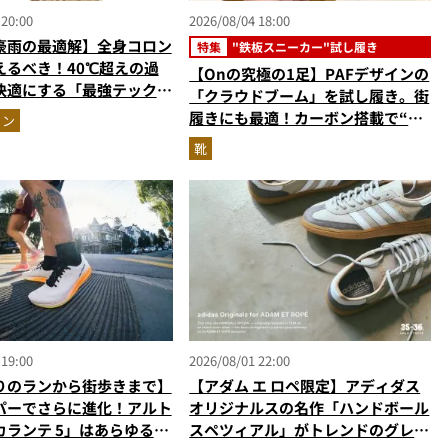
 20:00
2026/08/04 18:00
豪雨の最適解】全身コロン
特集
"鉄板スニーカー"試し履き
えるべき！40℃超えの過
【Onの究極の1足】PAFデザインの
快適にする「最強テックウ
「クラウドブーム」を試し履き。街
ットアップ
履きにも最適！カーボン搭載で“走
ョン
れるハイテク靴”の最高峰
靴
 19:00
2026/08/01 22:00
りのランから街歩きまで】
【アダム エ ロペ限定】アディダス
パーでさらに進化！アルト
オリジナルスの名作「ハンドボール
カランテ 5」はあらゆるシ
スペツィアル」がトレンドのグレー