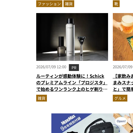
用傘ほかを徹底解説
ーンに寄
ファッション
雑貨
靴
2026/07/09 12:00
2026/07/09
PR
ルーティンが感動体験に！Schick
【家飲み
のプレミアムライン「プロジスタ」
まみスナ
で始めるワンランク上のヒゲ剃り習
と」で簡
慣
雑貨
グルメ