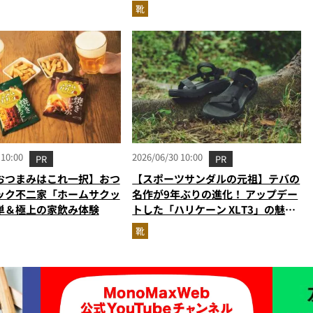
り添う大人の相棒だ
に！
靴
 10:00
2026/06/30 10:00
PR
PR
おつまみはこれ一択】おつ
【スポーツサンダルの元祖】テバの
ック不二家「ホームサクッ
名作が9年ぶりの進化！ アップデー
単＆極上の家飲み体験
トした「ハリケーン XLT3」の魅力
を識者があらゆる角度から徹底解
靴
説！