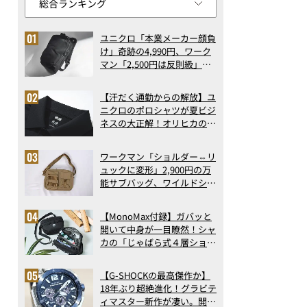
ユニクロ「本業メーカー顔負
け」奇跡の4,990円、ワーク
マン「2,500円は反則級」凄
い万能バッグ…ほか【リュッ
クの人気記事ランキングベス
【汗だく通勤からの解放】ユ
ト3】（2026年6月版）
ニクロのポロシャツが夏ビジ
ネスの大正解！オリヒカの透
け防止シャツも優秀。酷暑も
涼しい顔で働ける超快適ウエ
ワークマン「ショルダー⇔リ
アの実力
ュックに変形」2,900円の万
能サブバッグ、ワイルドシン
グス“水に強い”初コラボ付
録…ほか【休日バッグの人気
【MonoMax付録】ガバッと
記事ランキングベスト3】
開いて中身が一目瞭然！シャ
（2026年6月版）
カの「じゃばら式４層ショル
ダーバッグ」は、出し入れの
しやすさも過去最高レベルだ
【G-SHOCKの最高傑作か】
った！
18年ぶり超絶進化！グラビテ
ィマスター新作が凄い。開発