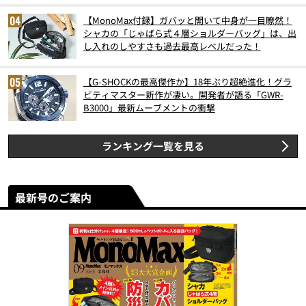
【MonoMax付録】ガバッと開いて中身が一目瞭然！
シャカの「じゃばら式４層ショルダーバッグ」は、出
し入れのしやすさも過去最高レベルだった！
【G-SHOCKの最高傑作か】18年ぶり超絶進化！グラ
ビティマスター新作が凄い。開発者が語る「GWR-
B3000」最新ムーブメントの衝撃
ランキング一覧を見る
最新号のご案内