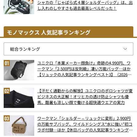
シャカの「じゃばら式４層ショルダーバッグ」は、出
し入れのしやすさも過去最高レベルだった！
モノマックス 人気記事ランキング
ユニクロ「本業メーカー顔負け」奇跡の4,990円、ワ
ークマン「2,500円は反則級」凄い万能バッグ…ほか
【リュックの人気記事ランキングベスト3】（2026年
6月版）
【汗だく通勤からの解放】ユニクロのポロシャツが夏
ビジネスの大正解！オリヒカの透け防止シャツも優
秀。酷暑も涼しい顔で働ける超快適ウエアの実力
ワークマン「ショルダー⇔リュックに変形」2,900円
の万能サブバッグ、ワイルドシングス“水に強い”初コ
ラボ付録…ほか【休日バッグの人気記事ランキングベ
スト3】（2026年6月版）