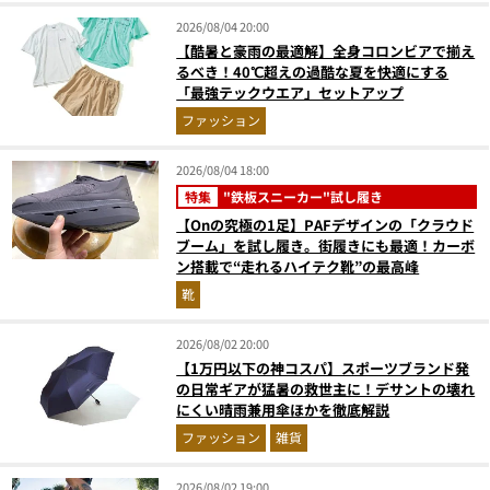
2026/08/04 20:00
【酷暑と豪雨の最適解】全身コロンビアで揃え
るべき！40℃超えの過酷な夏を快適にする
「最強テックウエア」セットアップ
ファッション
2026/08/04 18:00
特集
"鉄板スニーカー"試し履き
【Onの究極の1足】PAFデザインの「クラウド
ブーム」を試し履き。街履きにも最適！カーボ
ン搭載で“走れるハイテク靴”の最高峰
靴
2026/08/02 20:00
【1万円以下の神コスパ】スポーツブランド発
の日常ギアが猛暑の救世主に！デサントの壊れ
にくい晴雨兼用傘ほかを徹底解説
ファッション
雑貨
2026/08/02 19:00