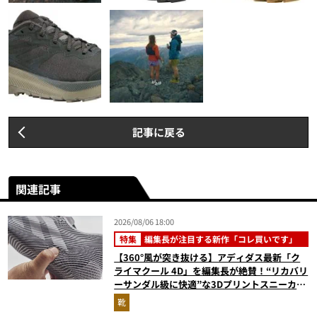
記事に戻る
関連記事
2026/08/06 18:00
特集
編集長が注目する新作「コレ買いです」
【360°風が突き抜ける】アディダス最新「ク
ライマクール 4D」を編集長が絶賛！“リカバリ
ーサンダル級に快適”な3Dプリントスニーカー
『コレ買いです』Vol.173
靴