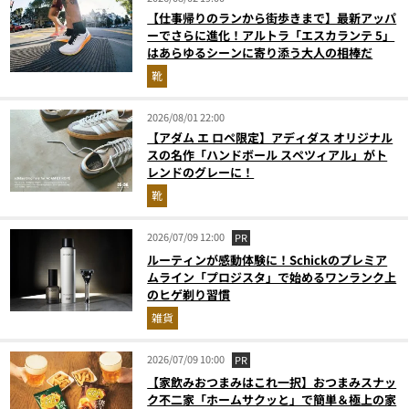
【仕事帰りのランから街歩きまで】最新アッパ
ーでさらに進化！アルトラ「エスカランテ 5」
はあらゆるシーンに寄り添う大人の相棒だ
靴
2026/08/01 22:00
【アダム エ ロペ限定】アディダス オリジナル
スの名作「ハンドボール スペツィアル」がト
レンドのグレーに！
靴
2026/07/09 12:00
PR
ルーティンが感動体験に！Schickのプレミア
ムライン「プロジスタ」で始めるワンランク上
のヒゲ剃り習慣
雑貨
2026/07/09 10:00
PR
【家飲みおつまみはこれ一択】おつまみスナッ
ク不二家「ホームサクッと」で簡単＆極上の家