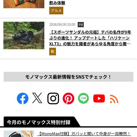
飲み体験
グルメ
2026/06/30 10:00
PR
【スポーツサンダルの元祖】テバの名作が9年
ぶりの進化！ アップデートした「ハリケーン
XLT3」の魅力を識者があらゆる角度から徹底
解説！
靴
モノマックス最新情報をSNSでチェック！
今月のモノマックス特別付録
【MonoMax付録】ガバッと開いて中身が一目瞭然！