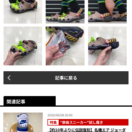
記事に戻る
関連記事
2026/08/08 20:00
特集
"鉄板スニーカー"試し履き
【約10年ぶりに伝説復刻】名機エア ジョーダ