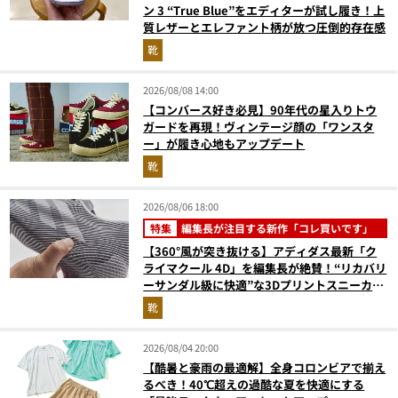
ン 3 “True Blue”をエディターが試し履き！上
質レザーとエレファント柄が放つ圧倒的存在感
靴
2026/08/08 14:00
【コンバース好き必見】90年代の星入りトウ
ガードを再現！ヴィンテージ顔の「ワンスタ
ー」が履き心地もアップデート
靴
2026/08/06 18:00
特集
編集長が注目する新作「コレ買いです」
【360°風が突き抜ける】アディダス最新「ク
ライマクール 4D」を編集長が絶賛！“リカバリ
ーサンダル級に快適”な3Dプリントスニーカー
『コレ買いです』Vol.173
靴
2026/08/04 20:00
【酷暑と豪雨の最適解】全身コロンビアで揃え
るべき！40℃超えの過酷な夏を快適にする