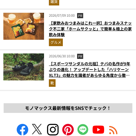
雑貨
2026/07/09 10:00
PR
【家飲みおつまみはこれ一択】おつまみスナッ
ク不二家「ホームサクッと」で簡単＆極上の家
飲み体験
グルメ
2026/06/30 10:00
PR
【スポーツサンダルの元祖】テバの名作が9年
ぶりの進化！ アップデートした「ハリケーン
XLT3」の魅力を識者があらゆる角度から徹底
解説！
靴
モノマックス最新情報をSNSでチェック！