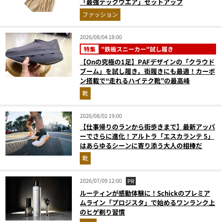
「最強テックウエア」セットアップ
ファッション
2026/08/04 18:00
特集
"鉄板スニーカー"試し履き
【Onの究極の1足】PAFデザインの「クラウド
ブーム」を試し履き。街履きにも最適！カーボ
ン搭載で“走れるハイテク靴”の最高峰
靴
2026/08/02 19:00
【仕事帰りのランから街歩きまで】最新アッパ
ーでさらに進化！アルトラ「エスカランテ 5」
はあらゆるシーンに寄り添う大人の相棒だ
靴
2026/07/09 12:00
PR
ルーティンが感動体験に！Schickのプレミア
ムライン「プロジスタ」で始めるワンランク上
のヒゲ剃り習慣