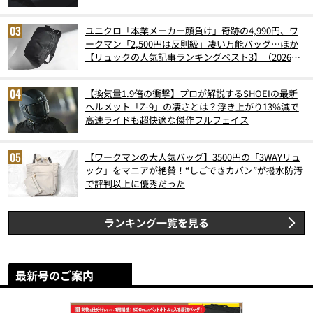
ユニクロ「本業メーカー顔負け」奇跡の4,990円、ワ
ークマン「2,500円は反則級」凄い万能バッグ…ほか
【リュックの人気記事ランキングベスト3】（2026年
6月版）
【換気量1.9倍の衝撃】プロが解説するSHOEIの最新
ヘルメット「Z-9」の凄さとは？浮き上がり13%減で
高速ライドも超快適な傑作フルフェイス
【ワークマンの大人気バッグ】3500円の「3WAYリュ
ック」をマニアが絶賛！“しごできカバン”が撥水防汚
で評判以上に優秀だった
ランキング一覧を見る
最新号のご案内