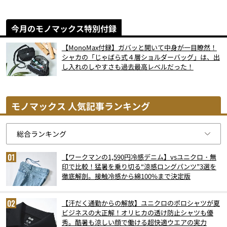
今月のモノマックス特別付録
【MonoMax付録】ガバッと開いて中身が一目瞭然！
シャカの「じゃばら式４層ショルダーバッグ」は、出
し入れのしやすさも過去最高レベルだった！
モノマックス 人気記事ランキング
【ワークマンの1,590円冷感デニム】vsユニクロ・無
印で比較！猛暑を乗り切る“涼感ロングパンツ”3選を
徹底解剖。接触冷感から綿100%まで決定版
【汗だく通勤からの解放】ユニクロのポロシャツが夏
ビジネスの大正解！オリヒカの透け防止シャツも優
秀。酷暑も涼しい顔で働ける超快適ウエアの実力