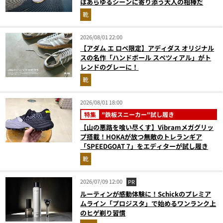
はあらゆるシーンに寄り添う大人の相棒だ
靴
2026/08/01 22:00
【アダム エ ロペ限定】アディダス オリジナル
スの名作「ハンドボール スペツィアル」がト
レンドのグレーに！
靴
2026/08/01 18:00
特集
"鉄板スニーカー"試し履き
【山の悪路を喰い尽くす】Vibramメガグリッ
プ搭載！HOKAが放つ無敵のトレランギア
「SPEEDGOAT 7」をエディターが試し履き
靴
2026/07/09 12:00
PR
ルーティンが感動体験に！Schickのプレミア
ムライン「プロジスタ」で始めるワンランク上
のヒゲ剃り習慣