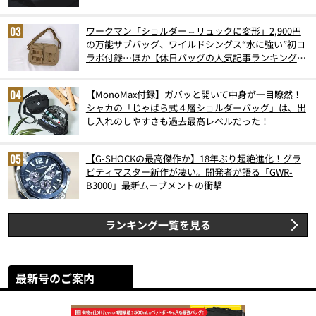
ワークマン「ショルダー⇔リュックに変形」2,900円
の万能サブバッグ、ワイルドシングス“水に強い”初コ
ラボ付録…ほか【休日バッグの人気記事ランキングベ
スト3】（2026年6月版）
【MonoMax付録】ガバッと開いて中身が一目瞭然！
シャカの「じゃばら式４層ショルダーバッグ」は、出
し入れのしやすさも過去最高レベルだった！
【G-SHOCKの最高傑作か】18年ぶり超絶進化！グラ
ビティマスター新作が凄い。開発者が語る「GWR-
B3000」最新ムーブメントの衝撃
ランキング一覧を見る
最新号のご案内