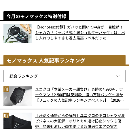
今月のモノマックス特別付録
【MonoMax付録】ガバッと開いて中身が一目瞭然！
シャカの「じゃばら式４層ショルダーバッグ」は、出
し入れのしやすさも過去最高レベルだった！
モノマックス 人気記事ランキング
ユニクロ「本業メーカー顔負け」奇跡の4,990円、ワ
ークマン「2,500円は反則級」凄い万能バッグ…ほか
【リュックの人気記事ランキングベスト3】（2026年
6月版）
【汗だく通勤からの解放】ユニクロのポロシャツが夏
ビジネスの大正解！オリヒカの透け防止シャツも優
秀。酷暑も涼しい顔で働ける超快適ウエアの実力