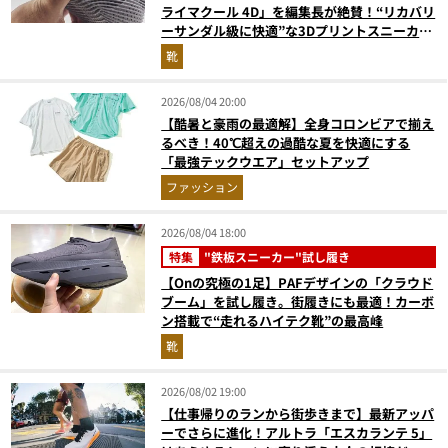
ライマクール 4D」を編集長が絶賛！“リカバリ
ーサンダル級に快適”な3Dプリントスニーカー
『コレ買いです』Vol.173
靴
2026/08/04 20:00
【酷暑と豪雨の最適解】全身コロンビアで揃え
るべき！40℃超えの過酷な夏を快適にする
「最強テックウエア」セットアップ
ファッション
2026/08/04 18:00
特集
"鉄板スニーカー"試し履き
【Onの究極の1足】PAFデザインの「クラウド
ブーム」を試し履き。街履きにも最適！カーボ
ン搭載で“走れるハイテク靴”の最高峰
靴
2026/08/02 19:00
【仕事帰りのランから街歩きまで】最新アッパ
ーでさらに進化！アルトラ「エスカランテ 5」