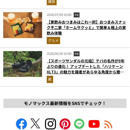
雑貨
2026/07/09 10:00
PR
【家飲みおつまみはこれ一択】おつまみスナッ
ク不二家「ホームサクッと」で簡単＆極上の家
飲み体験
グルメ
2026/06/30 10:00
PR
【スポーツサンダルの元祖】テバの名作が9年
ぶりの進化！ アップデートした「ハリケーン
XLT3」の魅力を識者があらゆる角度から徹底
解説！
靴
モノマックス最新情報をSNSでチェック！