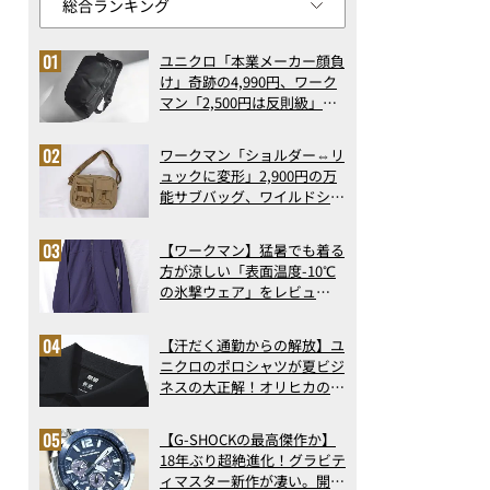
ユニクロ「本業メーカー顔負
け」奇跡の4,990円、ワーク
マン「2,500円は反則級」凄
い万能バッグ…ほか【リュッ
クの人気記事ランキングベス
ワークマン「ショルダー⇔リ
ト3】（2026年6月版）
ュックに変形」2,900円の万
能サブバッグ、ワイルドシン
グス“水に強い”初コラボ付
録…ほか【休日バッグの人気
【ワークマン】猛暑でも着る
記事ランキングベスト3】
方が涼しい「表面温度-10℃
（2026年6月版）
の氷撃ウェア」をレビュ
ー！“腕だけ濡らすのが正
解”の気化冷却機能が凄い
【汗だく通勤からの解放】ユ
ニクロのポロシャツが夏ビジ
ネスの大正解！オリヒカの透
け防止シャツも優秀。酷暑も
涼しい顔で働ける超快適ウエ
【G-SHOCKの最高傑作か】
アの実力
18年ぶり超絶進化！グラビテ
ィマスター新作が凄い。開発