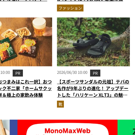
上のオールレザーに進化し
デザインで親子リンクコーデにも最
ファッション
適
 10:00
2026/06/30 10:00
PR
PR
おつまみはこれ一択】おつ
【スポーツサンダルの元祖】テバの
ック不二家「ホームサクッ
名作が9年ぶりの進化！ アップデー
単＆極上の家飲み体験
トした「ハリケーン XLT3」の魅力
を識者があらゆる角度から徹底解
靴
説！