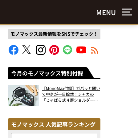
MENU
モノマックス最新情報をSNSでチェック！
今月のモノマックス特別付録
【MonoMax付録】ガバッと開い
て中身が一目瞭然！シャカの
「じゃばら式４層ショルダーバ
ッグ」は、出し入れのしやすさ
も過去最高レベルだった！
モノマックス 人気記事ランキング