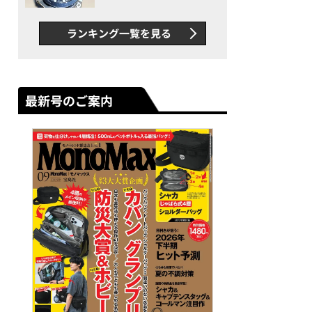
者が語る「GWR-B3000」最
新ムーブメントの衝撃
ランキング一覧を見る
最新号のご案内