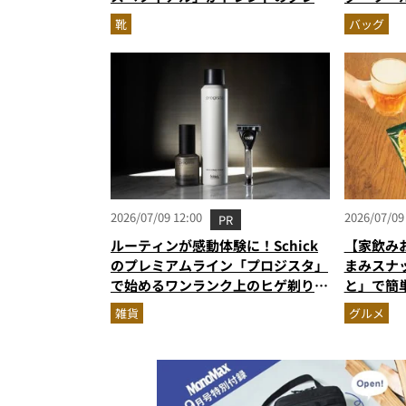
に！
ン」が極
靴
バッグ
て登場
2026/07/09 12:00
2026/07/09
PR
ルーティンが感動体験に！Schick
【家飲み
のプレミアムライン「プロジスタ」
まみスナ
で始めるワンランク上のヒゲ剃り習
と」で簡
慣
雑貨
グルメ