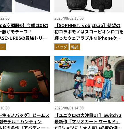
 22:00
2026/08/02 15:00
なる空調服®】今季は幻の
【SOPHNET. × objcts.io】待望の
ー服がモチーフ！
初コラボモノはスコーピオンロゴを
CASE×URBSの最強トリプ
纏ったウェアラブルなiPhoneケー
ベストが進化
ス！
ョン
バッグ
雑貨
 16:00
2026/08/01 14:00
一生モノバッグ】ビームス
【ユニクロの大注目UT】Switch 2
特別モデル！ハンティン
最新作『マリオカート ワールド』
ルドの名作「アバディー
がTシャツに！大人買い必至の傑作