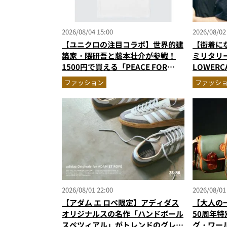
2026/08/04 15:00
2026/08/02
【ユニクロの注目コラボ】世界的建
【街着に
築家・隈研吾と藤本壮介が参戦！
ミリタリ
1500円で買える「PEACE FOR
LOWER
ALL」最新作
ルコラボ
ファッション
ファッシ
2026/08/01 22:00
2026/08/01
【アダム エ ロペ限定】アディダス
【大人の
オリジナルスの名作「ハンドボール
50周年
スペツィアル」がトレンドのグレー
グ・ワー