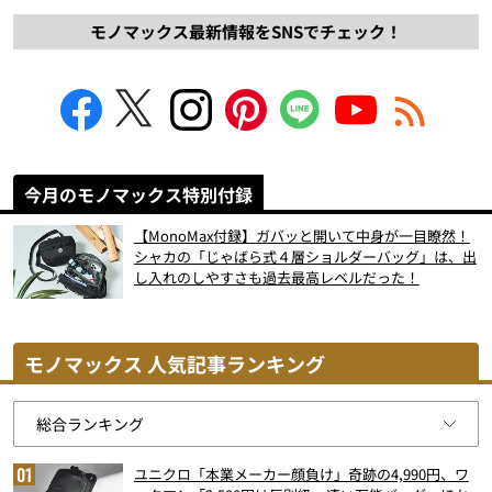
モノマックス最新情報をSNSでチェック！
今月のモノマックス特別付録
【MonoMax付録】ガバッと開いて中身が一目瞭然！
シャカの「じゃばら式４層ショルダーバッグ」は、出
し入れのしやすさも過去最高レベルだった！
モノマックス 人気記事ランキング
ユニクロ「本業メーカー顔負け」奇跡の4,990円、ワ