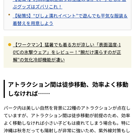
ぶグッズはズバリこれ！
【秘策5】“びしょ濡れイベント”で遊んでも平気な服装＆
着替えを用意しよう
【ワークマン】猛暑でも着る方が涼しい「表面温度-1
0℃の氷撃ウェア」をレビュー！“腕だけ濡らすのが正
解”の気化冷却機能が凄い
アトラクション間は徒歩移動、効率よく移動
しなければ……
パーク内は美しい自然を背景に22種のアトラクションが点在し
ていますが、アトラクション間は徒歩移動が前提のため、効率
よく移動しなければ小さい子どもは疲れてしまう場合も。特に
沖縄は秋冬だっても陽射しが非常に強いため、紫外線対策もし