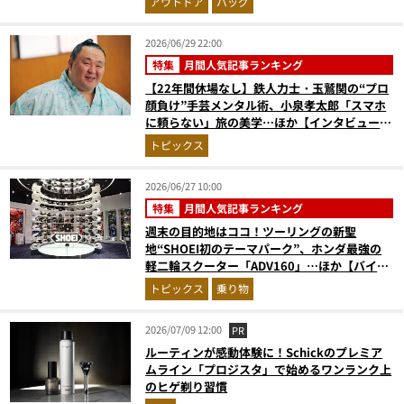
アウトドア
バッグ
2026/06/29 22:00
特集
月間人気記事ランキング
【22年間休場なし】鉄人力士・玉鷲関の“プロ
顔負け”手芸メンタル術、小泉孝太郎「スマホ
に頼らない」旅の美学…ほか【インタビューの
人気記事ランキングベスト3】（2026年5月
トピックス
版）
2026/06/27 10:00
特集
月間人気記事ランキング
週末の目的地はココ！ツーリングの新聖
地“SHOEI初のテーマパーク”、ホンダ最強の
軽二輪スクーター「ADV160」…ほか【バイク
の人気記事ランキングベスト3】（2026年5月
トピックス
乗り物
版）
2026/07/09 12:00
PR
ルーティンが感動体験に！Schickのプレミア
ムライン「プロジスタ」で始めるワンランク上
のヒゲ剃り習慣