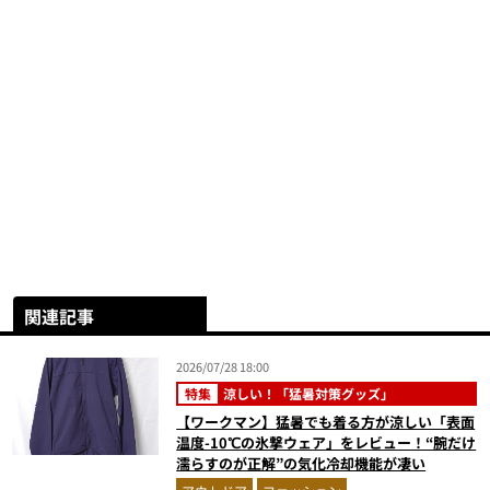
関連記事
2026/07/28 18:00
特集
涼しい！「猛暑対策グッズ」
【ワークマン】猛暑でも着る方が涼しい「表面
温度-10℃の氷撃ウェア」をレビュー！“腕だけ
濡らすのが正解”の気化冷却機能が凄い