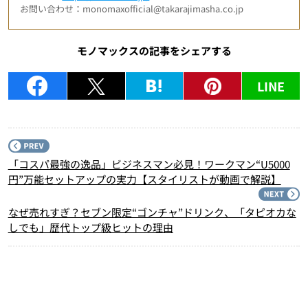
お問い合わせ：monomaxofficial@takarajimasha.co.jp
モノマックスの記事をシェアする
LINE
P
「コスパ最強の逸品」ビジネスマン必見！ワークマン“U5000
円”万能セットアップの実力【スタイリストが動画で解説】
N
なぜ売れすぎ？セブン限定“ゴンチャ”ドリンク、「タピオカな
しでも」歴代トップ級ヒットの理由