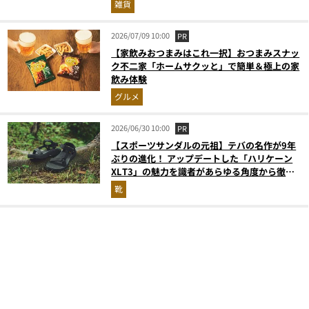
雑貨
2026/07/09 10:00
PR
【家飲みおつまみはこれ一択】おつまみスナッ
ク不二家「ホームサクッと」で簡単＆極上の家
飲み体験
グルメ
2026/06/30 10:00
PR
【スポーツサンダルの元祖】テバの名作が9年
ぶりの進化！ アップデートした「ハリケーン
XLT3」の魅力を識者があらゆる角度から徹底
解説！
靴