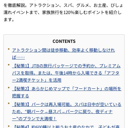
を徹底解説。アトラクション、スパ、グルメ、お土産、びしょ
濡れイベントまで、家族旅行を120％楽しむポイントを紹介し
ます。
CONTENTS
アトラクション間は徒歩移動、効率よく移動しなけれ
ば……
【秘策1】JTBの旅行パッケージでの予約か、プレミアム
パスを取得。または、午後14時から入場できる「アフタ
ー2満喫チケット」を活用
【秘策2】あらかじめマップで「フードカート」の場所を
把握する
【秘策3】パークは再入場可能。スパは日中が空いている
ため、“朝パーク→昼スパ→パークに戻り、夜ディナ
ー”のプランで大満喫！
【秘策4】約600種以上揃うお土産のなかで、子どもが喜