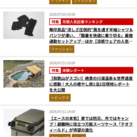
アウトドア
ファッション
2026/07/25 19:00
特集
月間人気記事ランキング
無印良品“涼しさ圧倒的”風を通す半袖シャツ＆
パンツが凄い、「酷暑を快適に乗り切る」最強
通勤セットアップ…ほか【涼感ウェアの人気記
事ランキングベスト3】（2026年6月版）
ファッション
2026/07/21 20:00
特集
体験レポート
【和歌山がスゴい】絶景の川湯温泉＆世界遺産
に感動！大人の癒やし旅1泊2日現地レポート
を大公開
トピックス
2026/07/11 14:00
【エースの本気】家では防災、外ではキャン
プ！避難時に役立つ万能スーツケース「テオフ
ィールド」が待望の進化