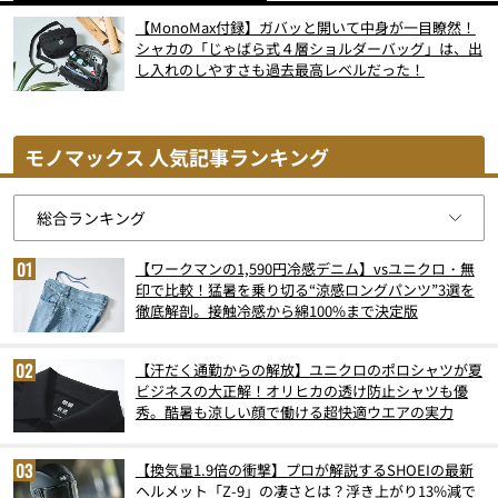
【MonoMax付録】ガバッと開いて中身が一目瞭然！
シャカの「じゃばら式４層ショルダーバッグ」は、出
し入れのしやすさも過去最高レベルだった！
モノマックス 人気記事ランキング
【ワークマンの1,590円冷感デニム】vsユニクロ・無
印で比較！猛暑を乗り切る“涼感ロングパンツ”3選を
徹底解剖。接触冷感から綿100%まで決定版
【汗だく通勤からの解放】ユニクロのポロシャツが夏
ビジネスの大正解！オリヒカの透け防止シャツも優
秀。酷暑も涼しい顔で働ける超快適ウエアの実力
【換気量1.9倍の衝撃】プロが解説するSHOEIの最新
ヘルメット「Z-9」の凄さとは？浮き上がり13%減で