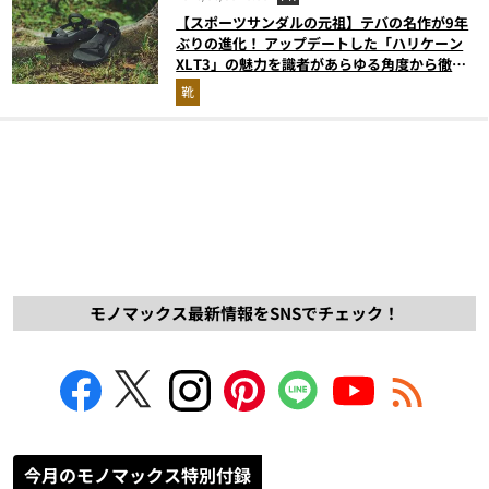
【スポーツサンダルの元祖】テバの名作が9年
ぶりの進化！ アップデートした「ハリケーン
XLT3」の魅力を識者があらゆる角度から徹底
解説！
靴
モノマックス最新情報をSNSでチェック！
今月のモノマックス特別付録