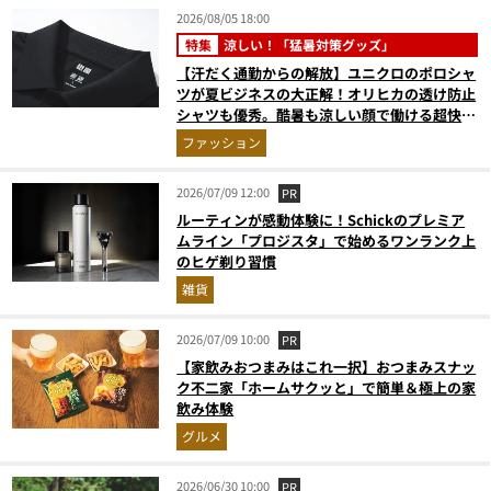
2026/08/05 18:00
特集
涼しい！「猛暑対策グッズ」
【汗だく通勤からの解放】ユニクロのポロシャ
ツが夏ビジネスの大正解！オリヒカの透け防止
シャツも優秀。酷暑も涼しい顔で働ける超快適
ウエアの実力
ファッション
2026/07/09 12:00
PR
ルーティンが感動体験に！Schickのプレミア
ムライン「プロジスタ」で始めるワンランク上
のヒゲ剃り習慣
雑貨
2026/07/09 10:00
PR
【家飲みおつまみはこれ一択】おつまみスナッ
ク不二家「ホームサクッと」で簡単＆極上の家
飲み体験
グルメ
2026/06/30 10:00
PR