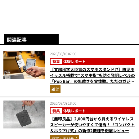
関連記事
2026/08/10 07:00
特集
体験レポート
【文部科学大臣賞のスマホスタンド!?】防災ホ
イッスル搭載で“スマホ指”も防ぐ発明レベルの
「Pop Bar」の無敵さを実体験。ただのガジェ
ットじゃない！
雑貨
2026/08/09 18:00
特集
体験レポート
【無印良品】2,000円台から買えるワイヤレス
スピーカーが使いやすくて優秀！「コンパクト
＆吊り下げ式」の新作2機種を徹底レビュー
家電・デジモノ