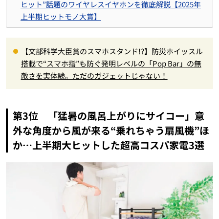
ヒット”話題のワイヤレスイヤホンを徹底解説【2025年
上半期ヒットモノ大賞】
【文部科学大臣賞のスマホスタンド!?】防災ホイッスル
搭載で“スマホ指”も防ぐ発明レベルの「Pop Bar」の無
敵さを実体験。ただのガジェットじゃない！
第3位 「猛暑の風呂上がりにサイコー」意
外な角度から風が来る“乗れちゃう扇風機”ほ
か…上半期大ヒットした超高コスパ家電3選