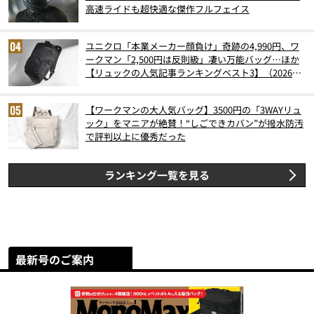
高速ライドも超快適な傑作フルフェイス
ユニクロ「本業メーカー顔負け」奇跡の4,990円、ワ
ークマン「2,500円は反則級」凄い万能バッグ…ほか
【リュックの人気記事ランキングベスト3】（2026年
6月版）
【ワークマンの大人気バッグ】3500円の「3WAYリュ
ック」をマニアが絶賛！“しごできカバン”が撥水防汚
で評判以上に優秀だった
ランキング一覧を見る
最新号のご案内