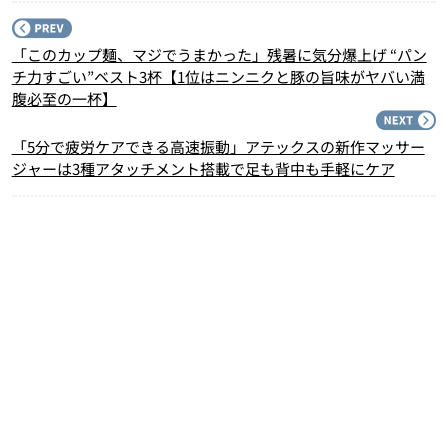
P
「このカップ麺、マジでうまかった」残暑に気分爆上げ “パン
チ力すごい”ベスト3杯【1位はニンニクと豚の旨味がヤバい満
腹必至の一杯】
N
「5分で疲労ケアできる高速振動」アテックスの新作マッサー
ジャーは3種アタッチメント搭載で足も背中も手軽にケア