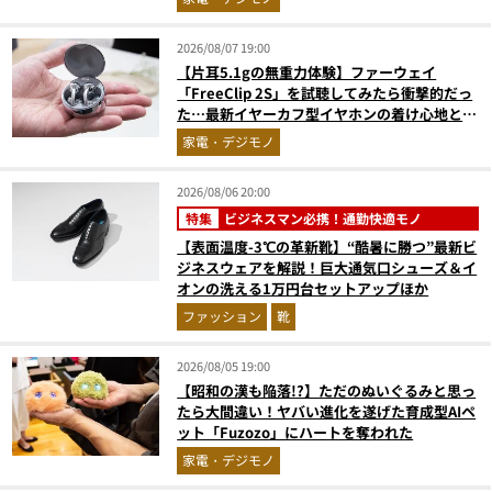
2026/08/07 19:00
【片耳5.1gの無重力体験】ファーウェイ
「FreeClip 2S」を試聴してみたら衝撃的だっ
た…最新イヤーカフ型イヤホンの着け心地とAI
技術に感動
家電・デジモノ
2026/08/06 20:00
特集
ビジネスマン必携！通勤快適モノ
【表面温度-3℃の革新靴】“酷暑に勝つ”最新ビ
ジネスウェアを解説！巨大通気口シューズ＆イ
オンの洗える1万円台セットアップほか
ファッション
靴
2026/08/05 19:00
【昭和の漢も陥落!?】ただのぬいぐるみと思っ
たら大間違い！ヤバい進化を遂げた育成型AIペ
ット「Fuzozo」にハートを奪われた
家電・デジモノ