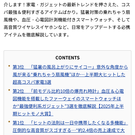
介します！家電・ガジェットの最新トレンドを押さえた、コス
パ最強＆便利すぎるアイテムばかり。猛暑対策の乗れちゃう扇
風機や、血圧・心電図計測機能付きスマートウォッチ、そして
高音質ワイヤレスイヤホンなど、日常をアップデートする必携
アイテムを徹底解説しています。
CONTENTS
第3位 「猛暑の風呂上がりにサイコー」意外な角度から
風が来る“乗れちゃう扇風機”ほか…上半期大ヒットした
超高コスパ家電3選
第2位 「前モデル比約10倍の爆売れ時計」血圧＆心電
図機能を搭載したファーウェイのスマートウォッチほ
か“最強便利系ガジェット”3選を徹底解説【2025年上半
期ヒットモノ大賞】
第1位 「ヒットの法則は一日中携帯したくなる多機能」
圧倒的な高音質がスゴすぎる…“約2.4倍の売上達成で大