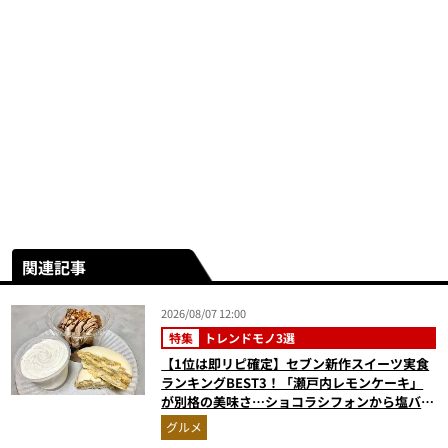
関連記事
2026/08/07 12:00
特集
トレンドモノ3選
【1位は即リピ確定】セブン新作スイーツ実食
ランキングBEST3！「瀬戸内レモンケーキ」
が別格の美味さ…ショコラシフォンから塩バニ
ラプリンまで本気レビュー
グルメ