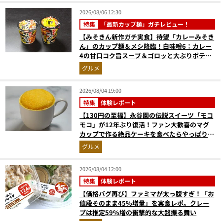
2026/08/06 12:30
特集
「最新カップ麺」ガチレビュー！
【みそきん新作ガチ実食】待望「カレーみそき
ん」のカップ麺＆メシ降臨！白味噌6：カレー
4の甘口コク旨スープ＆ゴロッと大ぶりポテト
に歓喜
グルメ
2026/08/04 19:00
特集
体験レポート
【130円の至福】永谷園の伝説スイーツ「モコ
モコ」が12年ぶり復活！ファン大歓喜のマグ
カップで作る絶品ケーキを食べたらやっぱり最
高にウマかった
グルメ
2026/08/04 12:00
特集
体験レポート
【価格バグ再び】ファミマが太っ腹すぎ！「お
値段そのまま45%増量」を実食レポ。クレー
プは推定59%増の衝撃的な大盤振る舞い