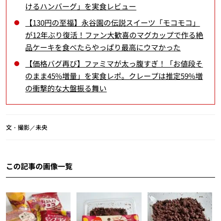
けるハンバーグ」を実食レビュー
【130円の至福】永谷園の伝説スイーツ「モコモコ」
が12年ぶり復活！ファン大歓喜のマグカップで作る絶
品ケーキを食べたらやっぱり最高にウマかった
【価格バグ再び】ファミマが太っ腹すぎ！「お値段そ
のまま45%増量」を実食レポ。クレープは推定59%増
の衝撃的な大盤振る舞い
文・撮影／未央
この記事の画像一覧