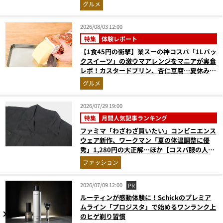
グルメ
2026/08/03 12:00
特集
体験レポート
【1食45円の衝撃】業スーの神コスパ「1Lパッ
クスイーツ」の激ウマアレンジをマニアが実食
レポ！カスタードプリン、杏仁豆腐…夏休みの
おやつに最強すぎた
グルメ
2026/07/29 19:00
特集
月間人気記事ランキング
ファミマ「わざわざ買いたい」コンビニエンス
ウェア新作、ワークマン「夏の体温調整に優
秀」1,280円の大正解…ほか【コスパ服の人気
記事ランキングベスト3】（2026年6月版）
ファッション
2026/07/09 12:00
PR
ルーティンが感動体験に！Schickのプレミア
ムライン「プロジスタ」で始めるワンランク上
のヒゲ剃り習慣