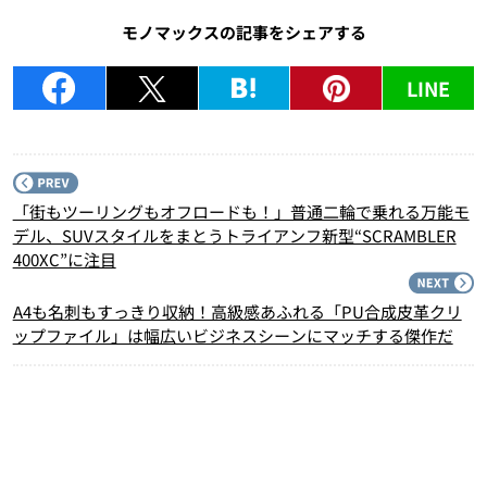
モノマックスの記事をシェアする
LINE
P
「街もツーリングもオフロードも！」普通二輪で乗れる万能モ
デル、SUVスタイルをまとうトライアンフ新型“SCRAMBLER
400XC”に注目
N
A4も名刺もすっきり収納！高級感あふれる「PU合成皮革クリ
ップファイル」は幅広いビジネスシーンにマッチする傑作だ