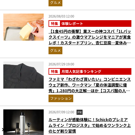
グルメ
2026/08/03 12:00
特集
体験レポート
【1食45円の衝撃】業スーの神コスパ「1Lパッ
クスイーツ」の激ウマアレンジをマニアが実食
レポ！カスタードプリン、杏仁豆腐…夏休みの
おやつに最強すぎた
グルメ
2026/07/29 19:00
特集
月間人気記事ランキング
ファミマ「わざわざ買いたい」コンビニエンス
ウェア新作、ワークマン「夏の体温調整に優
秀」1,280円の大正解…ほか【コスパ服の人気
記事ランキングベスト3】（2026年6月版）
ファッション
2026/07/09 12:00
PR
ルーティンが感動体験に！Schickのプレミア
ムライン「プロジスタ」で始めるワンランク上
のヒゲ剃り習慣