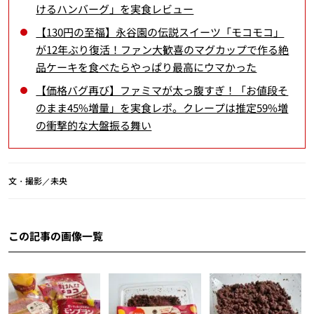
けるハンバーグ」を実食レビュー
【130円の至福】永谷園の伝説スイーツ「モコモコ」
が12年ぶり復活！ファン大歓喜のマグカップで作る絶
品ケーキを食べたらやっぱり最高にウマかった
【価格バグ再び】ファミマが太っ腹すぎ！「お値段そ
のまま45%増量」を実食レポ。クレープは推定59%増
の衝撃的な大盤振る舞い
文・撮影／未央
この記事の画像一覧