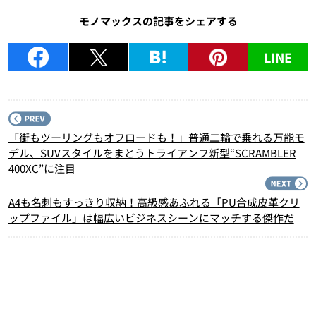
モノマックスの記事をシェアする
LINE
P
「街もツーリングもオフロードも！」普通二輪で乗れる万能モ
デル、SUVスタイルをまとうトライアンフ新型“SCRAMBLER
400XC”に注目
N
A4も名刺もすっきり収納！高級感あふれる「PU合成皮革クリ
ップファイル」は幅広いビジネスシーンにマッチする傑作だ