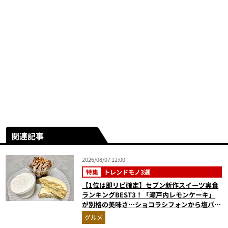
関連記事
2026/08/07 12:00
特集
トレンドモノ3選
【1位は即リピ確定】セブン新作スイーツ実食
ランキングBEST3！「瀬戸内レモンケーキ」
が別格の美味さ…ショコラシフォンから塩バニ
ラプリンまで本気レビュー
グルメ