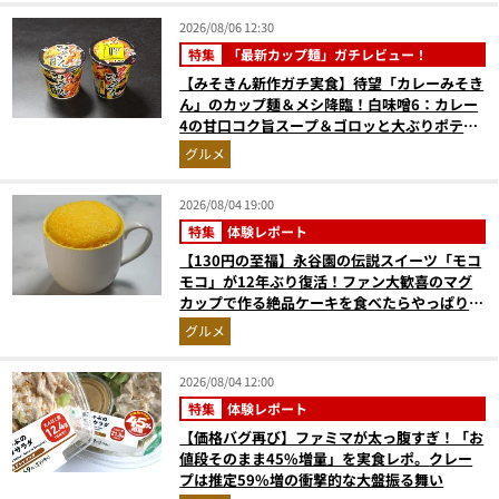
2026/08/06 12:30
特集
「最新カップ麺」ガチレビュー！
【みそきん新作ガチ実食】待望「カレーみそき
ん」のカップ麺＆メシ降臨！白味噌6：カレー
4の甘口コク旨スープ＆ゴロッと大ぶりポテト
に歓喜
グルメ
2026/08/04 19:00
特集
体験レポート
【130円の至福】永谷園の伝説スイーツ「モコ
モコ」が12年ぶり復活！ファン大歓喜のマグ
カップで作る絶品ケーキを食べたらやっぱり最
高にウマかった
グルメ
2026/08/04 12:00
特集
体験レポート
【価格バグ再び】ファミマが太っ腹すぎ！「お
値段そのまま45%増量」を実食レポ。クレー
プは推定59%増の衝撃的な大盤振る舞い