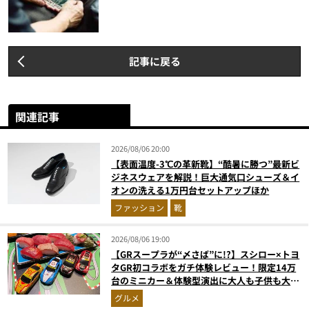
記事に戻る
関連記事
2026/08/06 20:00
【表面温度-3℃の革新靴】“酷暑に勝つ”最新ビ
ジネスウェアを解説！巨大通気口シューズ＆イ
オンの洗える1万円台セットアップほか
ファッション
靴
2026/08/06 19:00
【GRスープラが“〆さば”に!?】スシロー×トヨ
タGR初コラボをガチ体験レビュー！限定14万
台のミニカー＆体験型演出に大人も子供も大興
奮間違いなし
グルメ