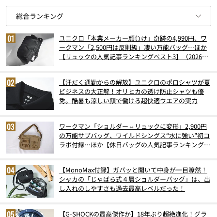
ユニクロ「本業メーカー顔負け」奇跡の4,990円、ワ
ークマン「2,500円は反則級」凄い万能バッグ…ほか
【リュックの人気記事ランキングベスト3】（2026年
6月版）
【汗だく通勤からの解放】ユニクロのポロシャツが夏
ビジネスの大正解！オリヒカの透け防止シャツも優
秀。酷暑も涼しい顔で働ける超快適ウエアの実力
ワークマン「ショルダー⇔リュックに変形」2,900円
の万能サブバッグ、ワイルドシングス“水に強い”初コ
ラボ付録…ほか【休日バッグの人気記事ランキングベ
スト3】（2026年6月版）
【MonoMax付録】ガバッと開いて中身が一目瞭然！
シャカの「じゃばら式４層ショルダーバッグ」は、出
し入れのしやすさも過去最高レベルだった！
【G-SHOCKの最高傑作か】18年ぶり超絶進化！グラ