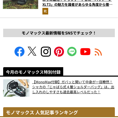
XLT3」の魅力を識者があらゆる角度から徹底
解説！
靴
モノマックス最新情報をSNSでチェック！
今月のモノマックス特別付録
【MonoMax付録】ガバッと開いて中身が一目瞭然！
シャカの「じゃばら式４層ショルダーバッグ」は、出
し入れのしやすさも過去最高レベルだった！
モノマックス 人気記事ランキング