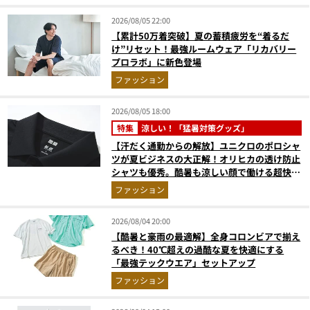
2026/08/05 22:00
【累計50万着突破】夏の蓄積疲労を“着るだ
け”リセット！最強ルームウェア「リカバリー
プロラボ」に新色登場
ファッション
2026/08/05 18:00
特集
涼しい！「猛暑対策グッズ」
【汗だく通勤からの解放】ユニクロのポロシャ
ツが夏ビジネスの大正解！オリヒカの透け防止
シャツも優秀。酷暑も涼しい顔で働ける超快適
ウエアの実力
ファッション
2026/08/04 20:00
【酷暑と豪雨の最適解】全身コロンビアで揃え
るべき！40℃超えの過酷な夏を快適にする
「最強テックウエア」セットアップ
ファッション