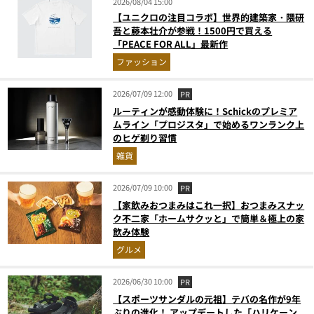
2026/08/04 15:00
【ユニクロの注目コラボ】世界的建築家・隈研
吾と藤本壮介が参戦！1500円で買える
「PEACE FOR ALL」最新作
ファッション
2026/07/09 12:00
PR
ルーティンが感動体験に！Schickのプレミア
ムライン「プロジスタ」で始めるワンランク上
のヒゲ剃り習慣
雑貨
2026/07/09 10:00
PR
【家飲みおつまみはこれ一択】おつまみスナッ
ク不二家「ホームサクッと」で簡単＆極上の家
飲み体験
グルメ
2026/06/30 10:00
PR
【スポーツサンダルの元祖】テバの名作が9年
ぶりの進化！ アップデートした「ハリケーン