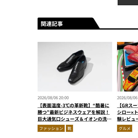
関連記事
2026/08/06 20:00
2026/08/06
【表面温度-3℃の革新靴】“酷暑に
【GRスー
勝つ”最新ビジネスウェアを解説！
シロー×
巨大通気口シューズ＆イオンの洗え
験レビュ
る1万円台セットアップほか
ー＆体験
ファッション
靴
グルメ
奮間違い