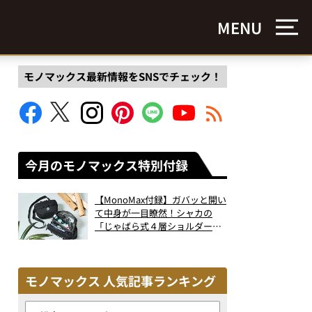
MENU
モノマックス最新情報をSNSでチェック！
今月のモノマックス特別付録
【MonoMax付録】ガバッと開い
て中身が一目瞭然！シャカの
「じゃばら式４層ショルダーバ
ッグ」は、出し入れのしやすさ
も過去最高レベルだった！
モノマックス 人気記事ランキング