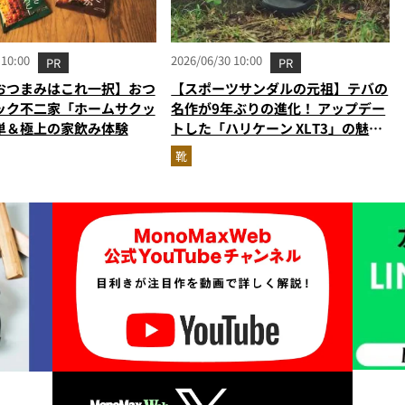
 10:00
2026/06/30 10:00
PR
PR
おつまみはこれ一択】おつ
【スポーツサンダルの元祖】テバの
ック不二家「ホームサクッ
名作が9年ぶりの進化！ アップデー
単＆極上の家飲み体験
トした「ハリケーン XLT3」の魅力
を識者があらゆる角度から徹底解
靴
説！