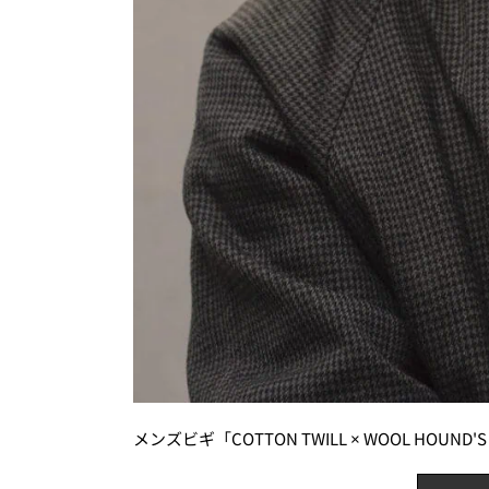
メンズビギ「COTTON TWILL × WOOL HOUND'S T