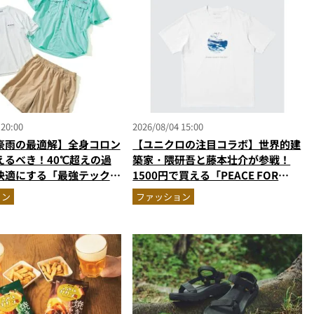
 20:00
2026/08/04 15:00
豪雨の最適解】全身コロン
【ユニクロの注目コラボ】世界的建
えるべき！40℃超えの過
築家・隈研吾と藤本壮介が参戦！
快適にする「最強テックウ
1500円で買える「PEACE FOR
ットアップ
ALL」最新作
ョン
ファッション