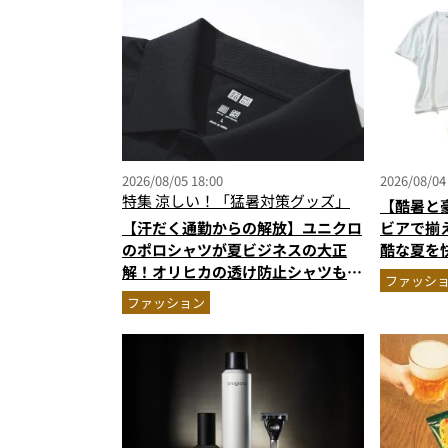
2026/08/05 18:00
2026/08/04
特集
涼しい！「猛暑対策グッズ」
【酷暑と
【汗だく通勤からの解放】ユニクロ
ビアで揃
のポロシャツが夏ビジネスの大正
酷な夏を
解！オリヒカの透け防止シャツも優
エア」セ
ファッシ
秀。酷暑も涼しい顔で働ける超快適
ファッション
ウエアの実力