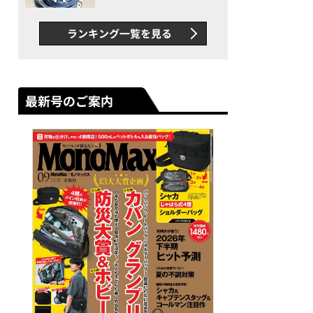
者が語る「GWR-B3000」最
新ムーブメントの衝撃
ランキング一覧を見る
最新号のご案内