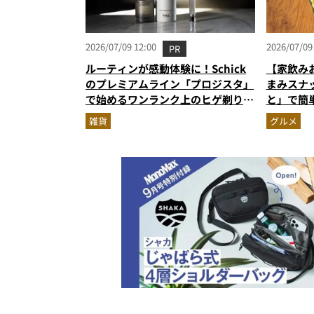
2026/07/09 12:00
2026/07/09
PR
ルーティンが感動体験に！Schick
【家飲み
のプレミアムライン「プロジスタ」
まみスナ
で始めるワンランク上のヒゲ剃り習
と」で簡
慣
雑貨
グルメ