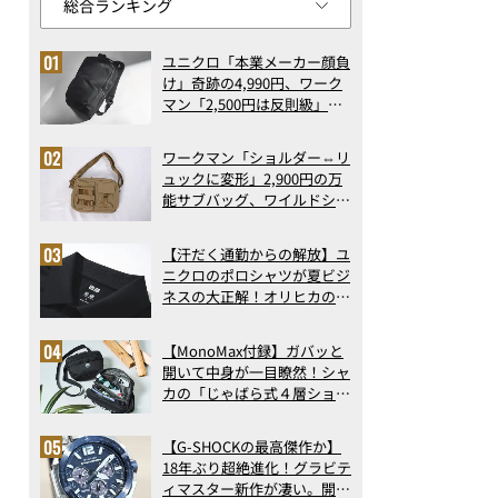
ユニクロ「本業メーカー顔負
け」奇跡の4,990円、ワーク
マン「2,500円は反則級」凄
い万能バッグ…ほか【リュッ
クの人気記事ランキングベス
ワークマン「ショルダー⇔リ
ト3】（2026年6月版）
ュックに変形」2,900円の万
能サブバッグ、ワイルドシン
グス“水に強い”初コラボ付
録…ほか【休日バッグの人気
【汗だく通勤からの解放】ユ
記事ランキングベスト3】
ニクロのポロシャツが夏ビジ
（2026年6月版）
ネスの大正解！オリヒカの透
け防止シャツも優秀。酷暑も
涼しい顔で働ける超快適ウエ
【MonoMax付録】ガバッと
アの実力
開いて中身が一目瞭然！シャ
カの「じゃばら式４層ショル
ダーバッグ」は、出し入れの
しやすさも過去最高レベルだ
【G-SHOCKの最高傑作か】
った！
18年ぶり超絶進化！グラビテ
ィマスター新作が凄い。開発