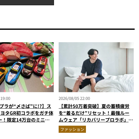
 19:00
2026/08/05 22:00
プラが“〆さば”に!?】ス
【累計50万着突破】夏の蓄積疲労
トヨタGR初コラボをガチ体
を“着るだけ”リセット！最強ルー
ー！限定14万台のミニカ
ムウェア「リカバリープロラボ」に
型演出に大人も子供も大興
新色登場
ファッション
なし