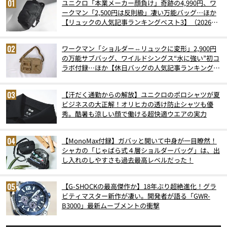
ユニクロ「本業メーカー顔負け」奇跡の4,990円、ワ
ークマン「2,500円は反則級」凄い万能バッグ…ほか
【リュックの人気記事ランキングベスト3】（2026年
6月版）
ワークマン「ショルダー⇔リュックに変形」2,900円
の万能サブバッグ、ワイルドシングス“水に強い”初コ
ラボ付録…ほか【休日バッグの人気記事ランキングベ
スト3】（2026年6月版）
【汗だく通勤からの解放】ユニクロのポロシャツが夏
ビジネスの大正解！オリヒカの透け防止シャツも優
秀。酷暑も涼しい顔で働ける超快適ウエアの実力
【MonoMax付録】ガバッと開いて中身が一目瞭然！
シャカの「じゃばら式４層ショルダーバッグ」は、出
し入れのしやすさも過去最高レベルだった！
【G-SHOCKの最高傑作か】18年ぶり超絶進化！グラ
ビティマスター新作が凄い。開発者が語る「GWR-
B3000」最新ムーブメントの衝撃