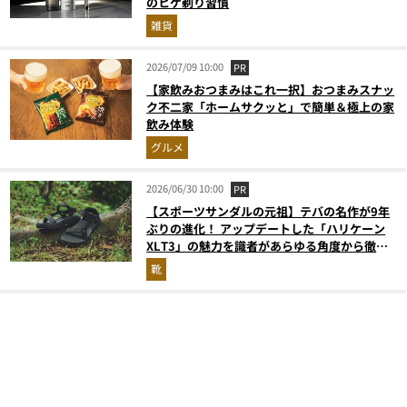
のヒゲ剃り習慣
雑貨
2026/07/09 10:00
PR
【家飲みおつまみはこれ一択】おつまみスナッ
ク不二家「ホームサクッと」で簡単＆極上の家
飲み体験
グルメ
2026/06/30 10:00
PR
【スポーツサンダルの元祖】テバの名作が9年
ぶりの進化！ アップデートした「ハリケーン
XLT3」の魅力を識者があらゆる角度から徹底
解説！
靴