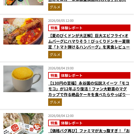
奮間違いなし
グルメ
2026/08/05 12:00
特集
体験レポート
【夏のびくドンが大正解】巨大エビフライ×オ
ムバーグにハマりそう！びっくりドンキー夏限
定「トマト弾けるハンバーグ」を実食レビュー
グルメ
2026/08/04 19:00
特集
体験レポート
【130円の至福】永谷園の伝説スイーツ「モコ
モコ」が12年ぶり復活！ファン大歓喜のマグ
カップで作る絶品ケーキを食べたらやっぱり最
高にウマかった
グルメ
2026/08/04 12:00
特集
体験レポート
【価格バグ再び】ファミマが太っ腹すぎ！「お