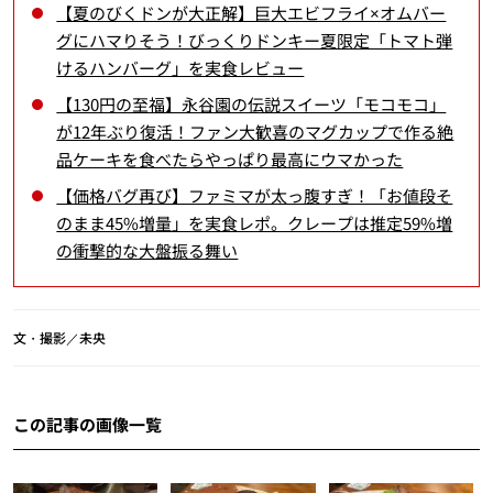
【夏のびくドンが大正解】巨大エビフライ×オムバー
グにハマりそう！びっくりドンキー夏限定「トマト弾
けるハンバーグ」を実食レビュー
【130円の至福】永谷園の伝説スイーツ「モコモコ」
が12年ぶり復活！ファン大歓喜のマグカップで作る絶
品ケーキを食べたらやっぱり最高にウマかった
【価格バグ再び】ファミマが太っ腹すぎ！「お値段そ
のまま45%増量」を実食レポ。クレープは推定59%増
の衝撃的な大盤振る舞い
文・撮影／未央
この記事の画像一覧