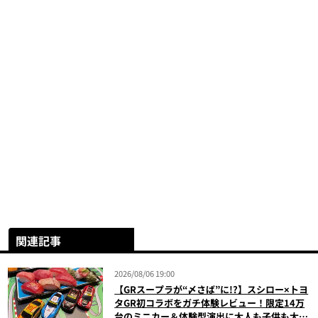
関連記事
2026/08/06 19:00
【GRスープラが“〆さば”に!?】スシロー×トヨ
タGR初コラボをガチ体験レビュー！限定14万
台のミニカー＆体験型演出に大人も子供も大興