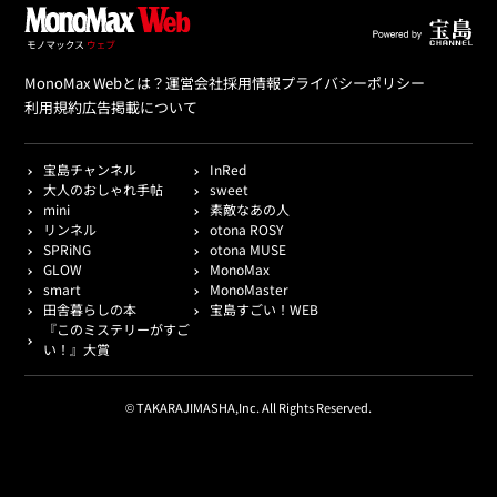
MonoMax Webとは？
運営会社
採用情報
プライバシーポリシー
利用規約
広告掲載について
宝島チャンネル
InRed
大人のおしゃれ手帖
sweet
mini
素敵なあの人
リンネル
otona ROSY
SPRiNG
otona MUSE
GLOW
MonoMax
smart
MonoMaster
田舎暮らしの本
宝島すごい！WEB
『このミステリーがすご
い！』大賞
© TAKARAJIMASHA,Inc. All Rights Reserved.