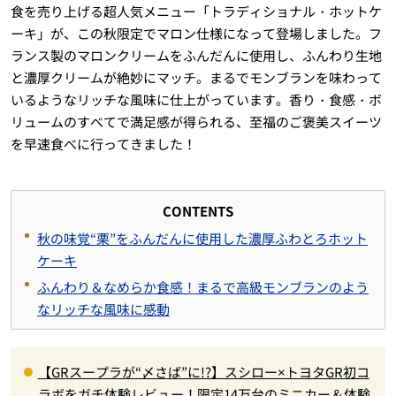
食を売り上げる超人気メニュー「トラディショナル・ホットケ
ーキ」が、この秋限定でマロン仕様になって登場しました。フ
ランス製のマロンクリームをふんだんに使用し、ふんわり生地
と濃厚クリームが絶妙にマッチ。まるでモンブランを味わって
いるようなリッチな風味に仕上がっています。香り・食感・ボ
リュームのすべてで満足感が得られる、至福のご褒美スイーツ
を早速食べに行ってきました！
CONTENTS
秋の味覚“栗”をふんだんに使用した濃厚ふわとろホット
ケーキ
ふんわり＆なめらか食感！まるで高級モンブランのよう
なリッチな風味に感動
【GRスープラが“〆さば”に!?】スシロー×トヨタGR初コ
ラボをガチ体験レビュー！限定14万台のミニカー＆体験