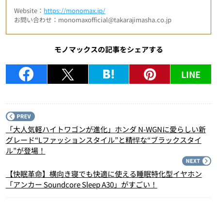
Website：
https://monomax.jp/
お問い合わせ：monomaxofficial@takarajimasha.co.jp
モノマックスの記事をシェアする
LINE
P
「大人気軽ハイトワゴンが進化」ホンダ N-WGNに愛らしい新
グレード“Lファッションスタイル”と精悍な“ブラックスタイ
ル”が登場！
N
【快眠革命】横向き寝でも快適に使える睡眠特化型イヤホン
「アンカー Soundcore Sleep A30」がすごい！