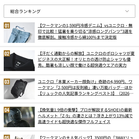
【ワークマンの1,590円冷感デニム】vsユニクロ・無
印で比較！猛暑を乗り切る“涼感ロングパンツ”3選を
徹底解剖。接触冷感から綿100%まで決定版
【汗だく通勤からの解放】ユニクロのポロシャツが夏
ビジネスの大正解！オリヒカの透け防止シャツも優
秀。酷暑も涼しい顔で働ける超快適ウエアの実力
ユニクロ「本業メーカー顔負け」奇跡の4,990円、ワ
ークマン「2,500円は反則級」凄い万能バッグ…ほか
【リュックの人気記事ランキングベスト3】（2026年
6月版）
【換気量1.9倍の衝撃】プロが解説するSHOEIの最新
ヘルメット「Z-9」の凄さとは？浮き上がり13%減で
高速ライドも超快適な傑作フルフェイス
【ワークマンの大人気バッグ】3500円の「3WAYリュ