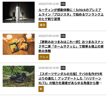
2026/07/09 12:00
PR
ルーティンが感動体験に！Schickのプレミア
ムライン「プロジスタ」で始めるワンランク上
のヒゲ剃り習慣
雑貨
2026/07/09 10:00
PR
【家飲みおつまみはこれ一択】おつまみスナッ
ク不二家「ホームサクッと」で簡単＆極上の家
飲み体験
グルメ
2026/06/30 10:00
PR
【スポーツサンダルの元祖】テバの名作が9年
ぶりの進化！ アップデートした「ハリケーン
XLT3」の魅力を識者があらゆる角度から徹底
解説！
靴