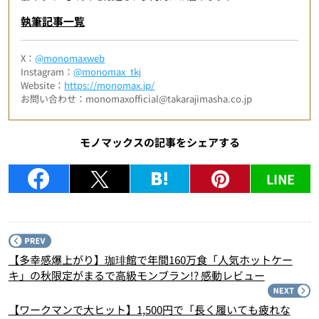
執筆記事一覧
X：
@monomaxweb
Instagram：
@monomax_tkj
Website：
https://monomax.jp/
お問い合わせ：monomaxofficial@takarajimasha.co.jp
モノマックスの記事をシェアする
LINE
P
【多幸感爆上がり】珈琲館で年間160万食「人気ホットケー
キ」の秋限定がまるで高級モンブラン!? 感動レビュー
N
【ワークマンで大ヒット】1,500円で「長く履いても疲れな