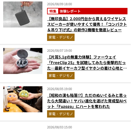
2026/08/09 18:00
特集
体験レポート
【無印良品】2,000円台から買えるワイヤレス
スピーカーが使いやすくて優秀！「コンパクト
＆吊り下げ式」の新作2機種を徹底レビュー
家電・デジモノ
2026/08/07 19:00
【片耳5.1gの無重力体験】ファーウェイ
「FreeClip 2S」を試聴してみたら衝撃的だっ
た…最新イヤーカフ型イヤホンの着け心地とAI
技術に感動
家電・デジモノ
2026/08/05 19:00
【昭和の漢も陥落!?】ただのぬいぐるみと思っ
たら大間違い！ヤバい進化を遂げた育成型AIペ
ット「Fuzozo」にハートを奪われた
家電・デジモノ
2026/08/03 15:00