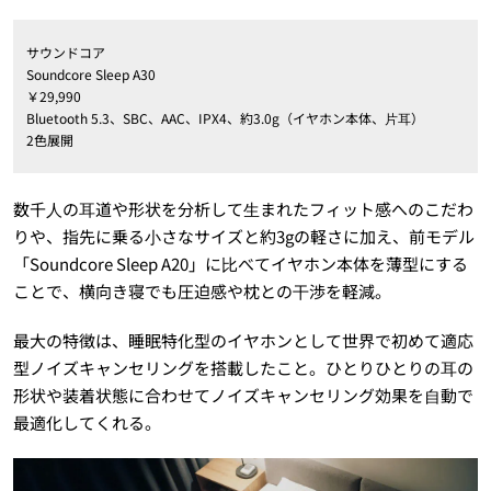
サウンドコア
Soundcore Sleep A30
￥29,990
Bluetooth 5.3、SBC、AAC、IPX4、約3.0g（イヤホン本体、⽚⽿）
2色展開
数千⼈の⽿道や形状を分析して⽣まれたフィット感へのこだわ
りや、指先に乗る⼩さなサイズと約3gの軽さに加え、前モデル
「Soundcore Sleep A20」に⽐べてイヤホン本体を薄型にする
ことで、横向き寝でも圧迫感や枕との⼲渉を軽減。
最大の特徴は、睡眠特化型のイヤホンとして世界で初めて適応
型ノイズキャンセリングを搭載したこと。ひとりひとりの⽿の
形状や装着状態に合わせてノイズキャンセリング効果を⾃動で
最適化してくれる。