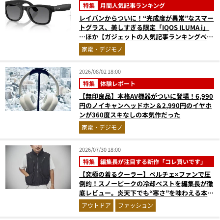
特集
月間人気記事ランキング
レイバンからついに！“完成度が異常”なスマー
トグラス、美しすぎる限定「IQOS ILUMA i」
…ほか【ガジェットの人気記事ランキングベス
ト3】（2026年6月版）
家電・デジモノ
2026/08/02 18:00
特集
体験レポート
【無印良品】本格AV機器がついに登場！6,990
円のノイキャンヘッドホン＆2,990円のイヤホ
ンが360度スキなしの本気作だった
家電・デジモノ
2026/07/30 18:00
特集
編集長が注目する新作「コレ買いです」
【究極の着るクーラー】ペルチェ×ファンで圧
倒的！スノーピークの冷却ベストを編集長が徹
底レビュー。炎天下でも“寒さ”を味わえる本気
のギア『コレ買いです』Vol.172
アウトドア
ファッション