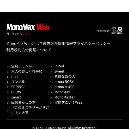
MonoMax Webとは？
運営会社
採用情報
プライバシーポリシー
利用規約
広告掲載について
宝島チャンネル
InRed
大人のおしゃれ手帖
sweet
mini
素敵なあの人
リンネル
otona ROSY
SPRiNG
otona MUSE
GLOW
MonoMax
smart
MonoMaster
田舎暮らしの本
宝島すごい！WEB
『このミステリーがすご
い！』大賞
© TAKARAJIMASHA,Inc. All Rights Reserved.