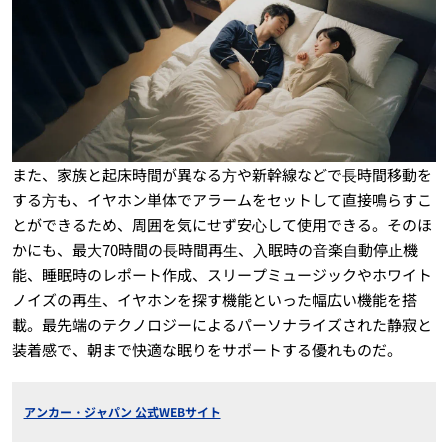
また、家族と起床時間が異なる⽅や新幹線などで⻑時間移動を
する⽅も、イヤホン単体でアラームをセットして直接鳴らすこ
とができるため、周囲を気にせず安⼼して使用できる。そのほ
かにも、最⼤70時間の⻑時間再⽣、⼊眠時の⾳楽⾃動停⽌機
能、睡眠時のレポート作成、スリープミュージックやホワイト
ノイズの再⽣、イヤホンを探す機能といった幅広い機能を搭
載。最先端のテクノロジーによるパーソナライズされた静寂と
装着感で、朝まで快適な眠りをサポートする優れものだ。
アンカー・ジャパン 公式WEBサイト