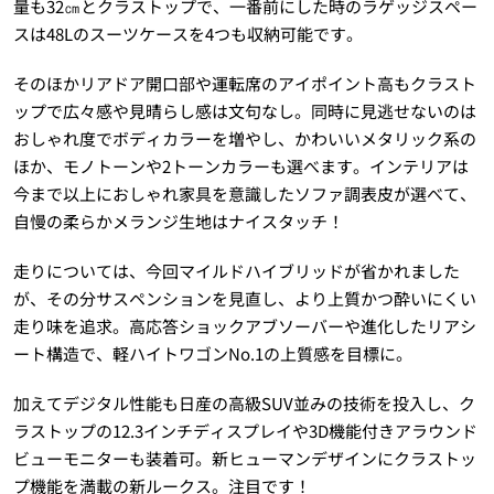
量も32㎝とクラストップで、一番前にした時のラゲッジスペー
スは48Lのスーツケースを4つも収納可能です。
そのほかリアドア開口部や運転席のアイポイント高もクラスト
ップで広々感や見晴らし感は文句なし。同時に見逃せないのは
おしゃれ度でボディカラーを増やし、かわいいメタリック系の
ほか、モノトーンや2トーンカラーも選べます。インテリアは
今まで以上におしゃれ家具を意識したソファ調表皮が選べて、
自慢の柔らかメランジ生地はナイスタッチ！
走りについては、今回マイルドハイブリッドが省かれました
が、その分サスペンションを見直し、より上質かつ酔いにくい
走り味を追求。高応答ショックアブソーバーや進化したリアシ
ート構造で、軽ハイトワゴンNo.1の上質感を目標に。
加えてデジタル性能も日産の高級SUV並みの技術を投入し、ク
ラストップの12.3インチディスプレイや3D機能付きアラウンド
ビューモニターも装着可。新ヒューマンデザインにクラストッ
プ機能を満載の新ルークス。注目です！