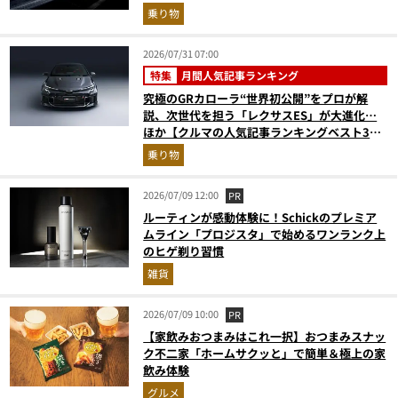
乗り物
2026/07/31 07:00
特集
月間人気記事ランキング
究極のGRカローラ“世界初公開”をプロが解
説、次世代を担う「レクサスES」が大進化…
ほか【クルマの人気記事ランキングベスト3】
（2026年6月版）
乗り物
2026/07/09 12:00
PR
ルーティンが感動体験に！Schickのプレミア
ムライン「プロジスタ」で始めるワンランク上
のヒゲ剃り習慣
雑貨
2026/07/09 10:00
PR
【家飲みおつまみはこれ一択】おつまみスナッ
ク不二家「ホームサクッと」で簡単＆極上の家
飲み体験
グルメ