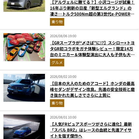
【アルヴェルに勝てる？】小沢コージが試乗！
16年ぶり刷新の日産「新型エルグランド」の
凄さ…トルク500Nm超の第3世代e-POWER＆
和の格調高きデザインを徹底チェック
乗り物
2026/08/06 19:00
【GRスープラが“〆さば”に!?】スシロー×トヨ
タGR初コラボをガチ体験レビュー！限定14万
台のミニカー＆体験型演出に大人も子供も大興
奮間違いなし
グルメ
2026/08/02 10:00
【日本の大人のためのアコード】ホンダの最高
峰セダンがデザイン改良。先進の安全技術と磨
き抜かれた美しさでさらに上質に
乗り物
2026/08/01 10:00
【人気FRピュアスポーツがさらに進化】最新
「スバル BRZ」はレースの血統と先進アイサ
イトを宿す傑作へ