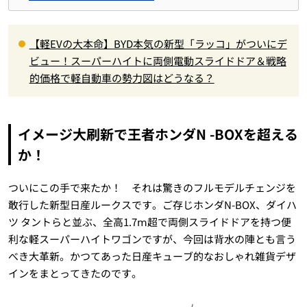
【軽EVの大本命】BYD本気の新型「ラッコ」がついにデ
ビュー！スーパーハイトに両側電動スライドドア＆戦略
的価格で軽自動車の勢力図はどうなる？
イメージ大刷新で王者ホンダN -BOXを超える
か！
ついにこの手で来たか！ それは驚きのフルモデルチェンジを
敢行した新型日産ルークスです。ご存じホンダN-BOX、ダイハ
ツ タントらと並ぶ、全高1.7ⅿ超で両側スライドドアを持つ便
利な軽スーパーハイトワゴンですが、今回は背水の陣とも言う
べき大革新。かつてあった日産キューブ的なおしゃれ雑貨デザ
インをまとってきたのです。