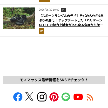
2026/06/30 10:00
PR
【スポーツサンダルの元祖】テバの名作が9年
ぶりの進化！ アップデートした「ハリケーン
XLT3」の魅力を識者があらゆる角度から徹底
解説！
靴
モノマックス最新情報をSNSでチェック！