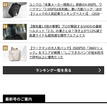
ユニクロ「本業メーカー顔負け」奇跡の4,990円、ワ
ークマン「2,500円は反則級」凄い万能バッグ…ほか
【リュックの人気記事ランキングベスト3】（2026年
6月版）
【換気量1.9倍の衝撃】プロが解説するSHOEIの最新
ヘルメット「Z-9」の凄さとは？浮き上がり13%減で
高速ライドも超快適な傑作フルフェイス
【ワークマンの大人気バッグ】3500円の「3WAYリュ
ック」をマニアが絶賛！“しごできカバン”が撥水防汚
で評判以上に優秀だった
ランキング一覧を見る
最新号のご案内