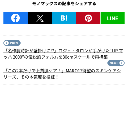
モノマックスの記事をシェアする
LINE
P
「名作腕時計が壁掛けに!?」ロジェ・タロンが手がけた“LIP マ
ッハ 2000”の伝説的フォルムを30cmスケールで再構築
N
「この2本だけで上質肌ケア！」MARO17待望のスキンケアシ
リーズ、その本気度を検証！