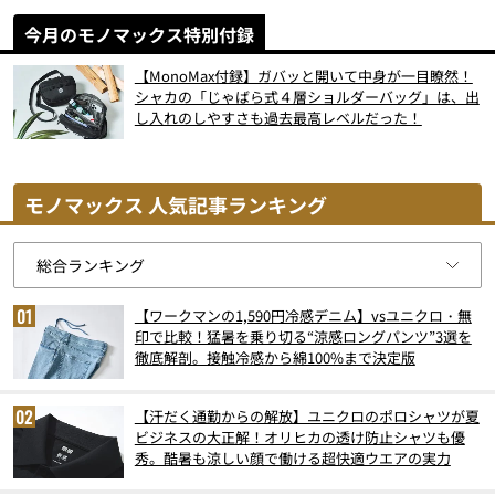
今月のモノマックス特別付録
【MonoMax付録】ガバッと開いて中身が一目瞭然！
シャカの「じゃばら式４層ショルダーバッグ」は、出
し入れのしやすさも過去最高レベルだった！
モノマックス 人気記事ランキング
【ワークマンの1,590円冷感デニム】vsユニクロ・無
印で比較！猛暑を乗り切る“涼感ロングパンツ”3選を
徹底解剖。接触冷感から綿100%まで決定版
【汗だく通勤からの解放】ユニクロのポロシャツが夏
ビジネスの大正解！オリヒカの透け防止シャツも優
秀。酷暑も涼しい顔で働ける超快適ウエアの実力