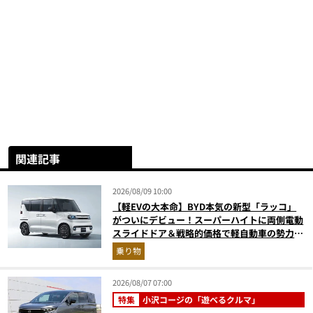
関連記事
2026/08/09 10:00
【軽EVの大本命】BYD本気の新型「ラッコ」
がついにデビュー！スーパーハイトに両側電動
スライドドア＆戦略的価格で軽自動車の勢力図
はどうなる？
乗り物
2026/08/07 07:00
特集
小沢コージの「遊べるクルマ」