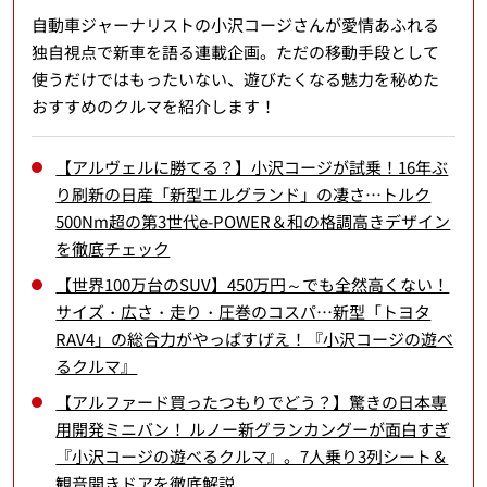
自動車ジャーナリストの小沢コージさんが愛情あふれる
独自視点で新車を語る連載企画。ただの移動手段として
使うだけではもったいない、遊びたくなる魅力を秘めた
おすすめのクルマを紹介します！
【アルヴェルに勝てる？】小沢コージが試乗！16年ぶ
り刷新の日産「新型エルグランド」の凄さ…トルク
500Nm超の第3世代e-POWER＆和の格調高きデザイン
を徹底チェック
【世界100万台のSUV】450万円～でも全然高くない！
サイズ・広さ・走り・圧巻のコスパ…新型「トヨタ
RAV4」の総合力がやっぱすげえ！『小沢コージの遊べ
るクルマ』
【アルファード買ったつもりでどう？】驚きの日本専
用開発ミニバン！ ルノー新グランカングーが面白すぎ
『小沢コージの遊べるクルマ』。7人乗り3列シート＆
観音開きドアを徹底解説