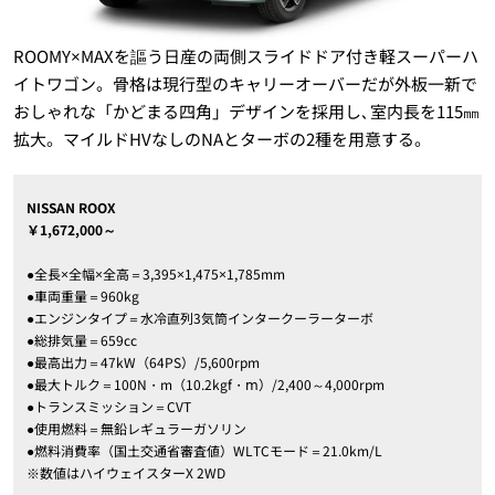
ROOMY×MAXを謳う日産の両側スライドドア付き軽スーパーハ
イトワゴン。骨格は現行型のキャリーオーバーだが外板一新で
おしゃれな「かどまる四角」デザインを採用し､室内長を115㎜
拡大。マイルドHVなしのNAとターボの2種を用意する。
NISSAN ROOX
￥1,672,000～
●全長×全幅×全高＝3,395×1,475×1,785mm
●車両重量＝960kg
●エンジンタイプ＝水冷直列3気筒インタークーラーターボ
●総排気量＝659cc
●最高出力＝47kW（64PS）/5,600rpm
●最大トルク＝100N・m（10.2kgf・ⅿ）/2,400～4,000rpm
●トランスミッション＝CVT
●使用燃料＝無鉛レギュラーガソリン
●燃料消費率（国土交通省審査値）WLTCモード＝21.0km/L
※数値はハイウェイスターX 2WD