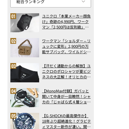
ユニクロ「本業メーカー顔負
け」奇跡の4,990円、ワーク
マン「2,500円は反則級」凄
い万能バッグ…ほか【リュッ
クの人気記事ランキングベス
ワークマン「ショルダー⇔リ
ト3】（2026年6月版）
ュックに変形」2,900円の万
能サブバッグ、ワイルドシン
グス“水に強い”初コラボ付
録…ほか【休日バッグの人気
【汗だく通勤からの解放】ユ
記事ランキングベスト3】
ニクロのポロシャツが夏ビジ
（2026年6月版）
ネスの大正解！オリヒカの透
け防止シャツも優秀。酷暑も
涼しい顔で働ける超快適ウエ
【MonoMax付録】ガバッと
アの実力
開いて中身が一目瞭然！シャ
カの「じゃばら式４層ショル
ダーバッグ」は、出し入れの
しやすさも過去最高レベルだ
【G-SHOCKの最高傑作か】
った！
18年ぶり超絶進化！グラビテ
ィマスター新作が凄い。開発