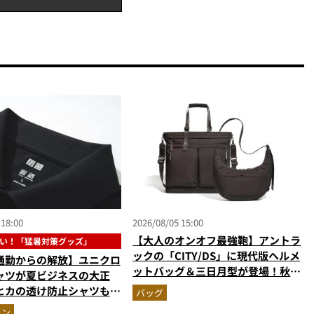
 18:00
2026/08/05 15:00
【大人のオンオフ最強鞄】アントラ
い！「猛暑対策グッズ」
ックの「CITY/DS」に現代版ヘルメ
通勤からの解放】ユニクロ
ットバッグ＆三日月型が登場！秋服
ャツが夏ビジネスの大正
に絶対合う新色モールブラウンが傑
ヒカの透け防止シャツも優
バッグ
作
も涼しい顔で働ける超快適
ョン