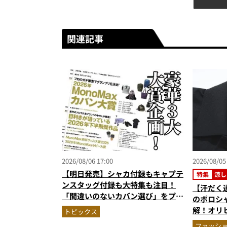
関連記事
2026/08/06 17:00
2026/08/05
【明日発売】シャカ付録もキャプテ
特集
涼し
ンスタッグ付録も大特集も注目！
【汗だく
「間違いのないカバン選び」をプロ
のポロシ
がジャッジ・MonoMax9月号の目
解！オリ
トピックス
次を公開
秀。酷暑
ファッシ