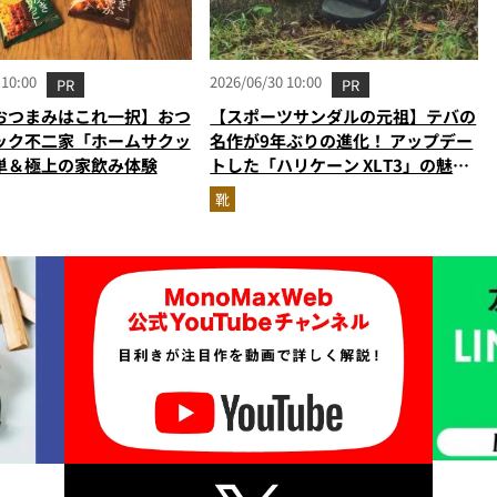
 10:00
2026/06/30 10:00
PR
PR
おつまみはこれ一択】おつ
【スポーツサンダルの元祖】テバの
ック不二家「ホームサクッ
名作が9年ぶりの進化！ アップデー
単＆極上の家飲み体験
トした「ハリケーン XLT3」の魅力
を識者があらゆる角度から徹底解
靴
説！