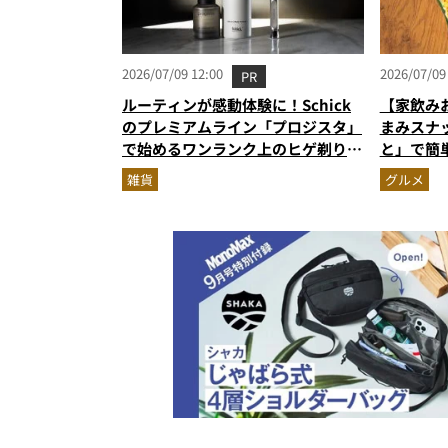
2026/07/09 12:00
2026/07/09
PR
ルーティンが感動体験に！Schick
【家飲み
のプレミアムライン「プロジスタ」
まみスナ
で始めるワンランク上のヒゲ剃り習
と」で簡
慣
雑貨
グルメ