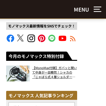
MENU
モノマックス最新情報をSNSでチェック！
今月のモノマックス特別付録
【MonoMax付録】ガバッと開い
て中身が一目瞭然！シャカの
「じゃばら式４層ショルダーバ
ッグ」は、出し入れのしやすさ
も過去最高レベルだった！
モノマックス 人気記事ランキング