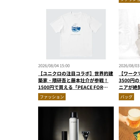
ウエアの
2026/08/04 15:00
2026/08/03
【ユニクロの注目コラボ】世界的建
【ワーク
築家・隈研吾と藤本壮介が参戦！
3500円
1500円で買える「PEACE FOR
ニアが絶
ALL」最新作
撥水防汚
ファッション
バッグ