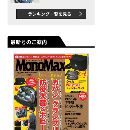
者が語る「GWR-B3000」最
新ムーブメントの衝撃
ランキング一覧を見る
最新号のご案内