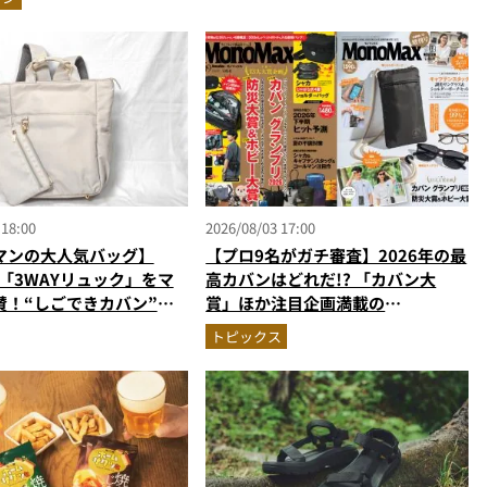
実力
 18:00
2026/08/03 17:00
マンの大人気バッグ】
【プロ9名がガチ審査】2026年の最
の「3WAYリュック」をマ
高カバンはどれだ!? 「カバン大
賛！“しごできカバン”が
賞」ほか注目企画満載の
で評判以上に優秀だった
MonoMax9月号＆増刊の表紙を速
トピックス
報