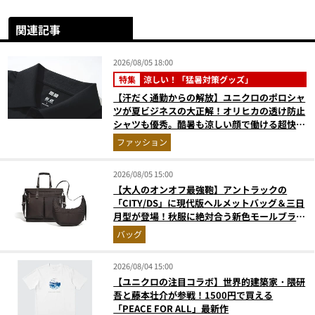
関連記事
2026/08/05 18:00
特集
涼しい！「猛暑対策グッズ」
【汗だく通勤からの解放】ユニクロのポロシャ
ツが夏ビジネスの大正解！オリヒカの透け防止
シャツも優秀。酷暑も涼しい顔で働ける超快適
ウエアの実力
ファッション
2026/08/05 15:00
【大人のオンオフ最強鞄】アントラックの
「CITY/DS」に現代版ヘルメットバッグ＆三日
月型が登場！秋服に絶対合う新色モールブラウ
ンが傑作
バッグ
2026/08/04 15:00
【ユニクロの注目コラボ】世界的建築家・隈研
吾と藤本壮介が参戦！1500円で買える
「PEACE FOR ALL」最新作