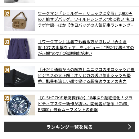
6月版）
ワークマン「ショルダー⇔リュックに変形」2,900円
の万能サブバッグ、ワイルドシングス“水に強い”初コ
ラボ付録…ほか【休日バッグの人気記事ランキングベ
スト3】（2026年6月版）
【ワークマン】猛暑でも着る方が涼しい「表面温
度-10℃の氷撃ウェア」をレビュー！“腕だけ濡らすの
が正解”の気化冷却機能が凄い
【汗だく通勤からの解放】ユニクロのポロシャツが夏
ビジネスの大正解！オリヒカの透け防止シャツも優
秀。酷暑も涼しい顔で働ける超快適ウエアの実力
【G-SHOCKの最高傑作か】18年ぶり超絶進化！グラ
ビティマスター新作が凄い。開発者が語る「GWR-
B3000」最新ムーブメントの衝撃
ランキング一覧を見る