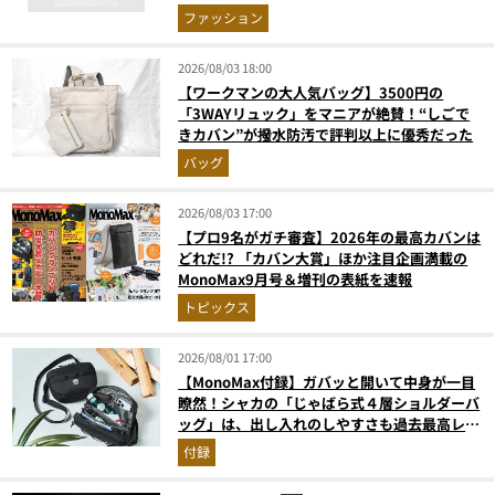
ファッション
2026/08/03 18:00
【ワークマンの大人気バッグ】3500円の
「3WAYリュック」をマニアが絶賛！“しごで
きカバン”が撥水防汚で評判以上に優秀だった
バッグ
2026/08/03 17:00
【プロ9名がガチ審査】2026年の最高カバンは
どれだ!? 「カバン大賞」ほか注目企画満載の
MonoMax9月号＆増刊の表紙を速報
トピックス
2026/08/01 17:00
【MonoMax付録】ガバッと開いて中身が一目
瞭然！シャカの「じゃばら式４層ショルダーバ
ッグ」は、出し入れのしやすさも過去最高レベ
ルだった！
付録