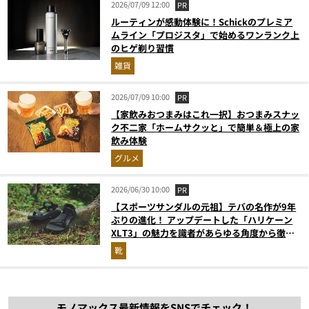
2026/07/09 12:00
PR
ルーティンが感動体験に！Schickのプレミア
ムライン「プロジスタ」で始めるワンランク上
のヒゲ剃り習慣
雑貨
2026/07/09 10:00
PR
【家飲みおつまみはこれ一択】おつまみスナッ
ク不二家「ホームサクッと」で簡単＆極上の家
飲み体験
グルメ
2026/06/30 10:00
PR
【スポーツサンダルの元祖】テバの名作が9年
ぶりの進化！ アップデートした「ハリケーン
XLT3」の魅力を識者があらゆる角度から徹底
解説！
靴
モノマックス最新情報をSNSでチェック！