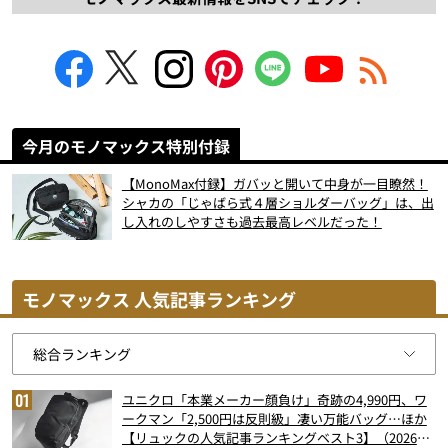
今月のモノマックス特別付録
【MonoMax付録】ガバッと開いて中身が一目瞭然！
シャカの「じゃばら式４層ショルダーバッグ」は、出
し入れのしやすさも過去最高レベルだった！
モノマックス 人気記事ランキング
ユニクロ「本業メーカー顔負け」奇跡の4,990円、ワ
ークマン「2,500円は反則級」凄い万能バッグ…ほか
【リュックの人気記事ランキングベスト3】（2026年