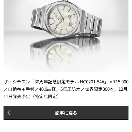
ザ・シチズン「30周年記念限定モデル NC0201-54A」￥715,000
／⾃動巻＋手巻／40.0㎜径／5気圧防水／世界限定300本／12月
11日発売予定（特定店限定）
記事に戻る