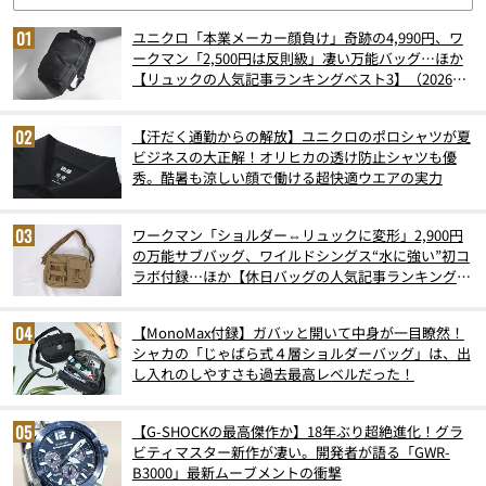
ユニクロ「本業メーカー顔負け」奇跡の4,990円、ワ
ークマン「2,500円は反則級」凄い万能バッグ…ほか
【リュックの人気記事ランキングベスト3】（2026年
6月版）
【汗だく通勤からの解放】ユニクロのポロシャツが夏
ビジネスの大正解！オリヒカの透け防止シャツも優
秀。酷暑も涼しい顔で働ける超快適ウエアの実力
ワークマン「ショルダー⇔リュックに変形」2,900円
の万能サブバッグ、ワイルドシングス“水に強い”初コ
ラボ付録…ほか【休日バッグの人気記事ランキングベ
スト3】（2026年6月版）
【MonoMax付録】ガバッと開いて中身が一目瞭然！
シャカの「じゃばら式４層ショルダーバッグ」は、出
し入れのしやすさも過去最高レベルだった！
【G-SHOCKの最高傑作か】18年ぶり超絶進化！グラ
ビティマスター新作が凄い。開発者が語る「GWR-
B3000」最新ムーブメントの衝撃