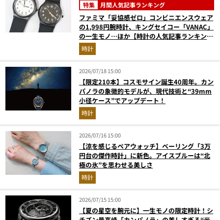
特集
月間人気記事ランキング
ファミマ「妥協感ゼロ」コンビニエンスウェア
の1,998円腕時計、キングセイコー「VANAC」
の一生モノ…ほか【時計の人気記事ランキング
ベスト3】（2026年6月版）
時計
2026/07/18 15:00
【限定210本】コスモサイン誕生40周年。カン
パノラの象徴的モデルが、現代技術と“39mm
小径ケース”でアップデート！
時計
2026/07/16 15:00
【涼を感じるペアウォッチ】ベーリング「3万
円台の傑作時計」に新色。アイスブルーは“北
極の氷”を思わせる美しさ
時計
2026/07/15 15:00
【夏の星空を腕元に】一生モノの限定時計！シ
チズン最高峰「カンパノラ」の美しすぎる“光