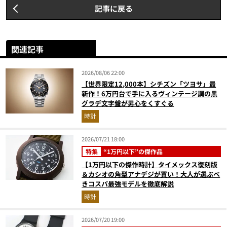
記事に戻る
関連記事
2026/08/06 22:00
【世界限定12,000本】シチズン「ツヨサ」最
新作！6万円台で手に入るヴィンテージ調の黒
グラデ文字盤が男心をくすぐる
時計
2026/07/21 18:00
特集
“1万円以下”の傑作品
【1万円以下の傑作時計】タイメックス復刻版
＆カシオの角型アナデジが買い！大人が選ぶべ
きコスパ最強モデルを徹底解説
時計
2026/07/20 19:00