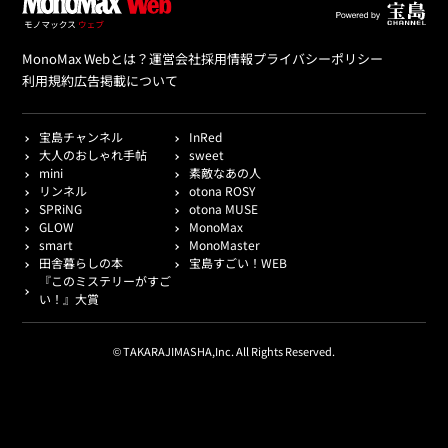
MonoMax Webとは？
運営会社
採用情報
プライバシーポリシー
利用規約
広告掲載について
宝島チャンネル
InRed
大人のおしゃれ手帖
sweet
mini
素敵なあの人
リンネル
otona ROSY
SPRiNG
otona MUSE
GLOW
MonoMax
smart
MonoMaster
田舎暮らしの本
宝島すごい！WEB
『このミステリーがすご
い！』大賞
© TAKARAJIMASHA,Inc. All Rights Reserved.