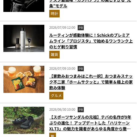
条”モデル
時計
2026/07/09 12:00
PR
ルーティンが感動体験に！Schickのプレミア
ムライン「プロジスタ」で始めるワンランク上
のヒゲ剃り習慣
雑貨
2026/07/09 10:00
PR
【家飲みおつまみはこれ一択】おつまみスナッ
ク不二家「ホームサクッと」で簡単＆極上の家
飲み体験
グルメ
2026/06/30 10:00
PR
【スポーツサンダルの元祖】テバの名作が9年
ぶりの進化！ アップデートした「ハリケーン
XLT3」の魅力を識者があらゆる角度から徹底
解説！
靴