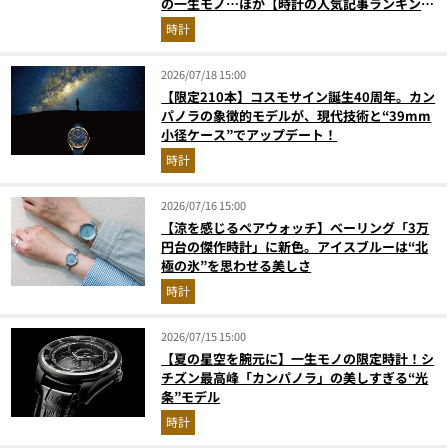
の一生モノ…ほか【時計の人気記事ランキング
ベスト3】（2026年6月版）
時計
2026/07/18 15:00
【限定210本】コスモサイン誕生40周年。カン
パノラの象徴的モデルが、現代技術と“39mm
小径ケース”でアップデート！
時計
2026/07/16 15:00
【涼を感じるペアウォッチ】ベーリング「3万
円台の傑作時計」に新色。アイスブルーは“北
極の氷”を思わせる美しさ
時計
2026/07/15 15:00
【夏の星空を腕元に】一生モノの限定時計！シ
チズン最高峰「カンパノラ」の美しすぎる“光
条”モデル
時計