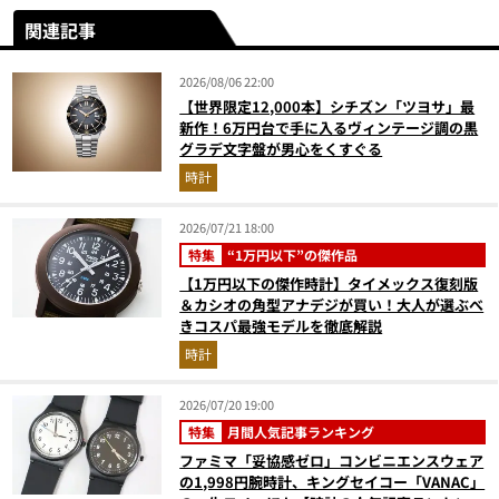
関連記事
2026/08/06 22:00
【世界限定12,000本】シチズン「ツヨサ」最
新作！6万円台で手に入るヴィンテージ調の黒
グラデ文字盤が男心をくすぐる
時計
2026/07/21 18:00
特集
“1万円以下”の傑作品
【1万円以下の傑作時計】タイメックス復刻版
＆カシオの角型アナデジが買い！大人が選ぶべ
きコスパ最強モデルを徹底解説
時計
2026/07/20 19:00
特集
月間人気記事ランキング
ファミマ「妥協感ゼロ」コンビニエンスウェア
の1,998円腕時計、キングセイコー「VANAC」