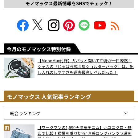
モノマックス最新情報をSNSでチェック！
今月のモノマックス特別付録
【MonoMax付録】ガバッと開いて中身が一目瞭然！
シャカの「じゃばら式４層ショルダーバッグ」は、出
し入れのしやすさも過去最高レベルだった！
モノマックス 人気記事ランキング
【ワークマンの1,590円冷感デニム】vsユニクロ・無
印で比較！猛暑を乗り切る“涼感ロングパンツ”3選を