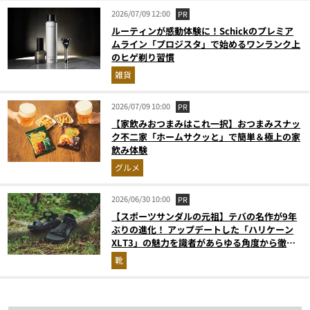
2026/07/09 12:00
PR
ルーティンが感動体験に！Schickのプレミア
ムライン「プロジスタ」で始めるワンランク上
のヒゲ剃り習慣
雑貨
2026/07/09 10:00
PR
【家飲みおつまみはこれ一択】おつまみスナッ
ク不二家「ホームサクッと」で簡単＆極上の家
飲み体験
グルメ
2026/06/30 10:00
PR
【スポーツサンダルの元祖】テバの名作が9年
ぶりの進化！ アップデートした「ハリケーン
XLT3」の魅力を識者があらゆる角度から徹底
解説！
靴