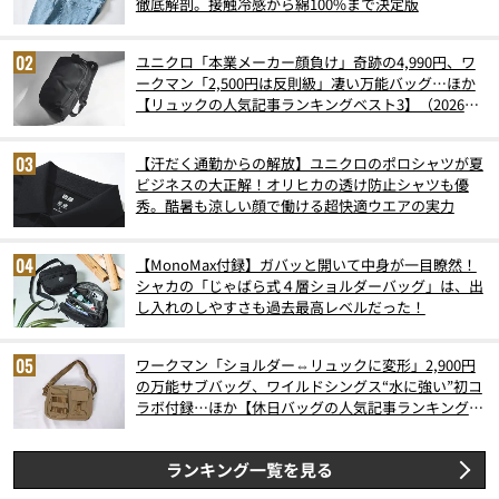
徹底解剖。接触冷感から綿100%まで決定版
ユニクロ「本業メーカー顔負け」奇跡の4,990円、ワ
ークマン「2,500円は反則級」凄い万能バッグ…ほか
【リュックの人気記事ランキングベスト3】（2026年
6月版）
【汗だく通勤からの解放】ユニクロのポロシャツが夏
ビジネスの大正解！オリヒカの透け防止シャツも優
秀。酷暑も涼しい顔で働ける超快適ウエアの実力
【MonoMax付録】ガバッと開いて中身が一目瞭然！
シャカの「じゃばら式４層ショルダーバッグ」は、出
し入れのしやすさも過去最高レベルだった！
ワークマン「ショルダー⇔リュックに変形」2,900円
の万能サブバッグ、ワイルドシングス“水に強い”初コ
ラボ付録…ほか【休日バッグの人気記事ランキングベ
スト3】（2026年6月版）
ランキング一覧を見る