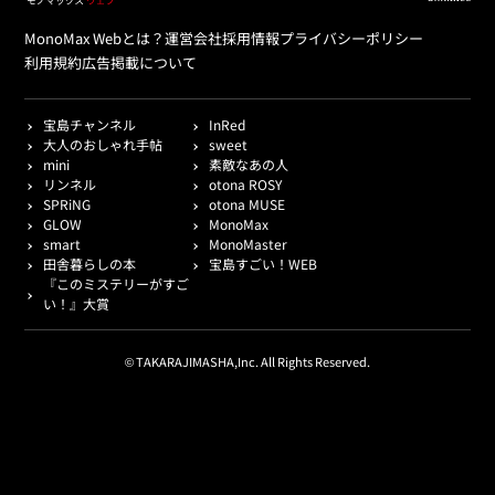
MonoMax Webとは？
運営会社
採用情報
プライバシーポリシー
利用規約
広告掲載について
宝島チャンネル
InRed
大人のおしゃれ手帖
sweet
mini
素敵なあの人
リンネル
otona ROSY
SPRiNG
otona MUSE
GLOW
MonoMax
smart
MonoMaster
田舎暮らしの本
宝島すごい！WEB
『このミステリーがすご
い！』大賞
© TAKARAJIMASHA,Inc. All Rights Reserved.