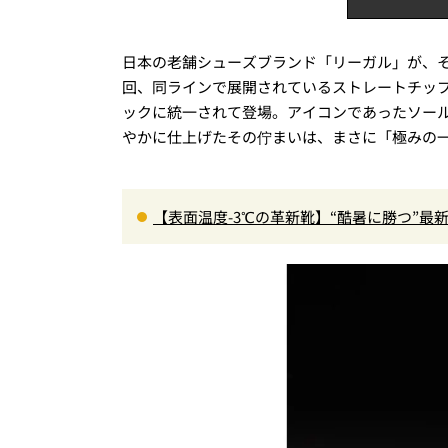
日本の老舗シューズブランド「リーガル」が、そ
回、同ラインで展開されているストレートチッ
ックに統一されて登場。アイコンであったソー
やかに仕上げたその佇まいは、まさに「極みの
【表面温度-3℃の革新靴】“酷暑に勝つ”
る1万円台セットアップほか