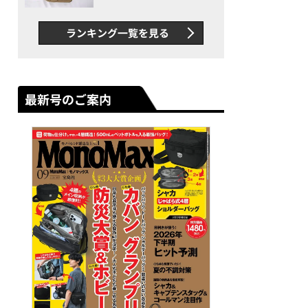
グス“水に強い”初コラボ付
録…ほか【休日バッグの人気
ランキング一覧を見る
記事ランキングベスト3】
（2026年6月版）
最新号のご案内