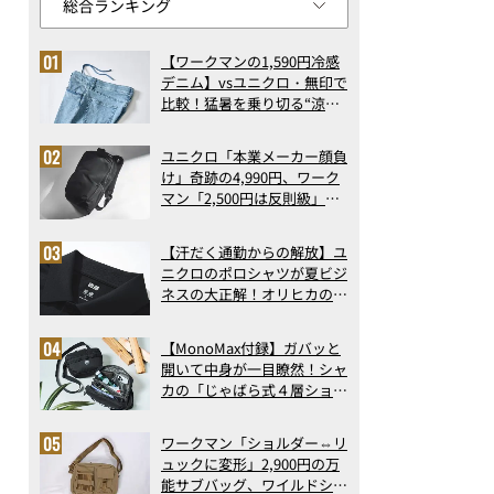
【ワークマンの1,590円冷感
デニム】vsユニクロ・無印で
比較！猛暑を乗り切る“涼感
ロングパンツ”3選を徹底解
剖。接触冷感から綿100%ま
ユニクロ「本業メーカー顔負
で決定版
け」奇跡の4,990円、ワーク
マン「2,500円は反則級」凄
い万能バッグ…ほか【リュッ
クの人気記事ランキングベス
【汗だく通勤からの解放】ユ
ト3】（2026年6月版）
ニクロのポロシャツが夏ビジ
ネスの大正解！オリヒカの透
け防止シャツも優秀。酷暑も
涼しい顔で働ける超快適ウエ
【MonoMax付録】ガバッと
アの実力
開いて中身が一目瞭然！シャ
カの「じゃばら式４層ショル
ダーバッグ」は、出し入れの
しやすさも過去最高レベルだ
ワークマン「ショルダー⇔リ
った！
ュックに変形」2,900円の万
能サブバッグ、ワイルドシン