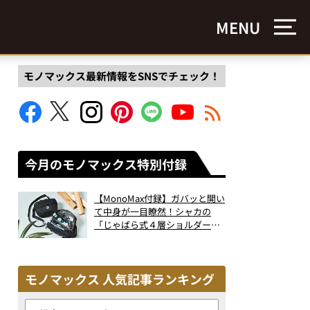
MENU
モノマックス最新情報をSNSでチェック！
今月のモノマックス特別付録
【MonoMax付録】ガバッと開い
て中身が一目瞭然！シャカの
「じゃばら式４層ショルダーバ
ッグ」は、出し入れのしやすさ
も過去最高レベルだった！
モノマックス 人気記事ランキング