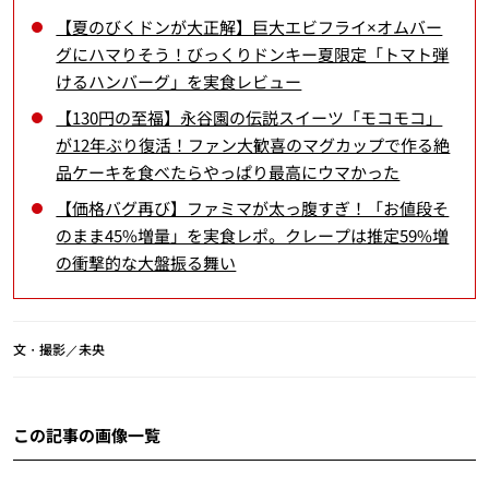
【夏のびくドンが大正解】巨大エビフライ×オムバー
グにハマりそう！びっくりドンキー夏限定「トマト弾
けるハンバーグ」を実食レビュー
【130円の至福】永谷園の伝説スイーツ「モコモコ」
が12年ぶり復活！ファン大歓喜のマグカップで作る絶
品ケーキを食べたらやっぱり最高にウマかった
【価格バグ再び】ファミマが太っ腹すぎ！「お値段そ
のまま45%増量」を実食レポ。クレープは推定59%増
の衝撃的な大盤振る舞い
文・撮影／未央
この記事の画像一覧