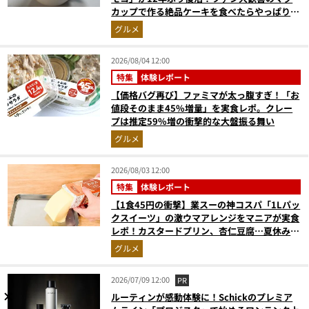
カップで作る絶品ケーキを食べたらやっぱり最
高にウマかった
グルメ
2026/08/04 12:00
特集
体験レポート
【価格バグ再び】ファミマが太っ腹すぎ！「お
値段そのまま45%増量」を実食レポ。クレー
プは推定59%増の衝撃的な大盤振る舞い
グルメ
2026/08/03 12:00
特集
体験レポート
【1食45円の衝撃】業スーの神コスパ「1Lパッ
クスイーツ」の激ウマアレンジをマニアが実食
レポ！カスタードプリン、杏仁豆腐…夏休みの
おやつに最強すぎた
グルメ
2026/07/09 12:00
PR
ルーティンが感動体験に！Schickのプレミア