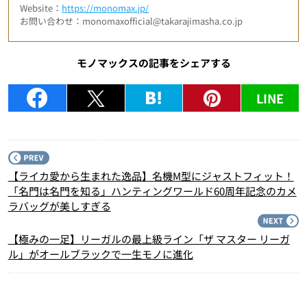
Website：
https://monomax.jp/
お問い合わせ：monomaxofficial@takarajimasha.co.jp
モノマックスの記事をシェアする
LINE
P
【ライカ愛から生まれた逸品】名機M型にジャストフィット！
「名門は名門を知る」ハンティングワールド60周年記念のカメ
ラバッグが美しすぎる
N
【極みの一足】リーガルの最上級ライン「ザ マスター リーガ
ル」がオールブラックで一生モノに進化