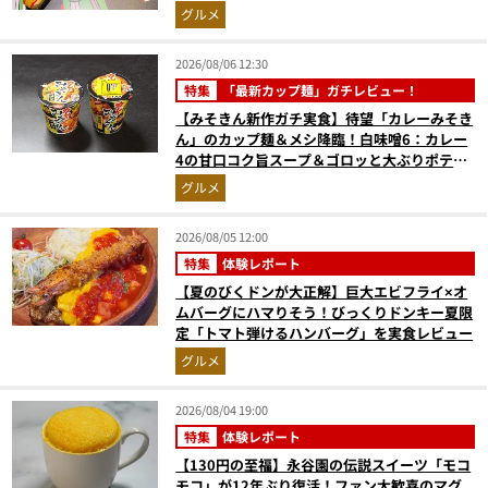
奮間違いなし
グルメ
2026/08/06 12:30
特集
「最新カップ麺」ガチレビュー！
【みそきん新作ガチ実食】待望「カレーみそき
ん」のカップ麺＆メシ降臨！白味噌6：カレー
4の甘口コク旨スープ＆ゴロッと大ぶりポテト
に歓喜
グルメ
2026/08/05 12:00
特集
体験レポート
【夏のびくドンが大正解】巨大エビフライ×オ
ムバーグにハマりそう！びっくりドンキー夏限
定「トマト弾けるハンバーグ」を実食レビュー
グルメ
2026/08/04 19:00
特集
体験レポート
【130円の至福】永谷園の伝説スイーツ「モコ
モコ」が12年ぶり復活！ファン大歓喜のマグ