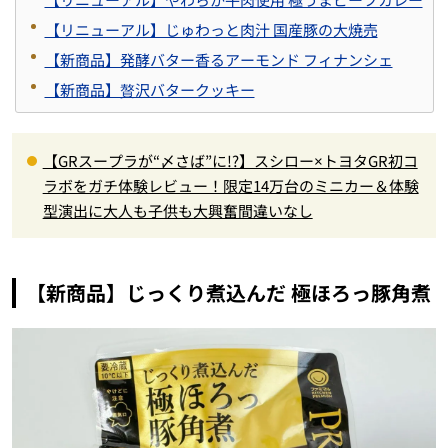
【リニューアル】じゅわっと肉汁 国産豚の大焼売
【新商品】発酵バター香るアーモンド フィナンシェ
【新商品】贅沢バタークッキー
【GRスープラが“〆さば”に!?】スシロー×トヨタGR初コ
ラボをガチ体験レビュー！限定14万台のミニカー＆体験
型演出に大人も子供も大興奮間違いなし
【新商品】じっくり煮込んだ 極ほろっ豚角煮