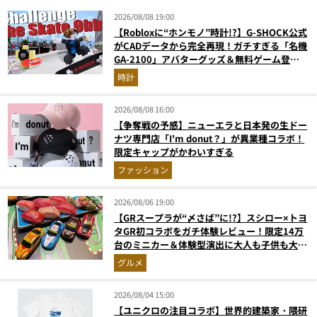
2026/08/08 19:00
【Robloxに“ホンモノ”時計!?】G-SHOCK公式
がCADデータから完全再現！ガチすぎる「名機
GA-2100」アバターグッズ＆無料ゲーム登場
が見逃せない
時計
2026/08/08 16:00
【争奪戦の予感】ニューエラと日本発の生ドー
ナツ専門店「I'm donut？」が異業種コラボ！
限定キャップがかわいすぎる
ファッション
2026/08/06 19:00
【GRスープラが“〆さば”に!?】スシロー×トヨ
タGR初コラボをガチ体験レビュー！限定14万
台のミニカー＆体験型演出に大人も子供も大興
奮間違いなし
グルメ
2026/08/04 15:00
【ユニクロの注目コラボ】世界的建築家・隈研