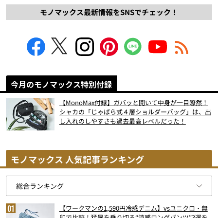
モノマックス最新情報をSNSでチェック！
今月のモノマックス特別付録
【MonoMax付録】ガバッと開いて中身が一目瞭然！
シャカの「じゃばら式４層ショルダーバッグ」は、出
し入れのしやすさも過去最高レベルだった！
モノマックス 人気記事ランキング
【ワークマンの1,590円冷感デニム】vsユニクロ・無
印で比較！猛暑を乗り切る“涼感ロングパンツ”3選を