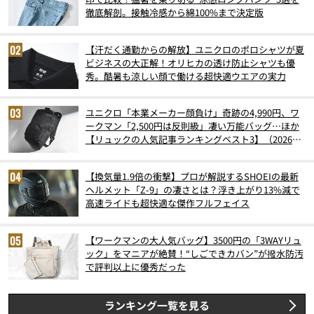
徹底解剖。接触冷感から綿100%まで決定版
【汗だく通勤からの解放】ユニクロのポロシャツが夏
ビジネスの大正解！オリヒカの透け防止シャツも優
秀。酷暑も涼しい顔で働ける超快適ウエアの実力
ユニクロ「本業メーカー顔負け」奇跡の4,990円、ワ
ークマン「2,500円は反則級」凄い万能バッグ…ほか
【リュックの人気記事ランキングベスト3】（2026年
6月版）
【換気量1.9倍の衝撃】プロが解説するSHOEIの最新
ヘルメット「Z-9」の凄さとは？浮き上がり13%減で
高速ライドも超快適な傑作フルフェイス
【ワークマンの大人気バッグ】3500円の「3WAYリュ
ック」をマニアが絶賛！“しごできカバン”が撥水防汚
で評判以上に優秀だった
ランキング一覧を見る