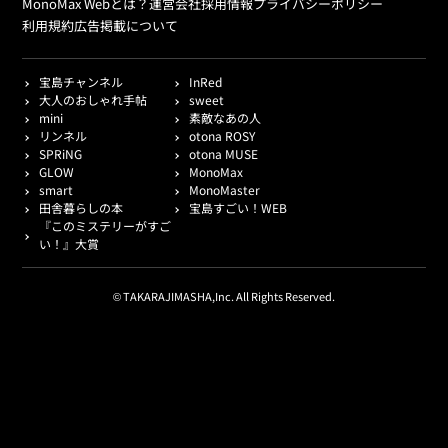
MonoMax Webとは？
運営会社
採用情報
プライバシーポリシー
利用規約
広告掲載について
宝島チャンネル
InRed
大人のおしゃれ手帖
sweet
mini
素敵なあの人
リンネル
otona ROSY
SPRiNG
otona MUSE
GLOW
MonoMax
smart
MonoMaster
田舎暮らしの本
宝島すごい！WEB
『このミステリーがすご
い！』大賞
© TAKARAJIMASHA,Inc. All Rights Reserved.