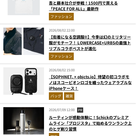
吾と藤本壮介が参戦！1500円で買える
「PEACE FOR ALL」最新作
ファッション
2026/08/02 22:00
【街着になる空調服®】今季は幻のミリタリー
服がモチーフ！ LOWERCASE×URBSの最強ト
リプルコラボベストが進化
ファッション
2026/08/02 15:00
【SOPHNET. × objcts.io】待望の初コラボモ
ノはスコーピオンロゴを纏ったウェアラブルな
iPhoneケース！
バッグ
雑貨
2026/07/09 12:00
PR
ルーティンが感動体験に！Schickのプレミア
ムライン「プロジスタ」で始めるワンランク上
のヒゲ剃り習慣