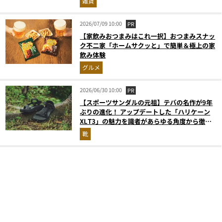
雑貨
2026/07/09 10:00
PR
【家飲みおつまみはこれ一択】おつまみスナッ
ク不二家「ホームサクッと」で簡単＆極上の家
飲み体験
グルメ
2026/06/30 10:00
PR
【スポーツサンダルの元祖】テバの名作が9年
ぶりの進化！ アップデートした「ハリケーン
XLT3」の魅力を識者があらゆる角度から徹底
解説！
靴