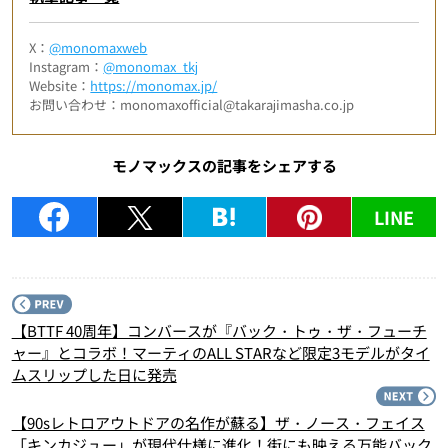
X：
@monomaxweb
Instagram：
@monomax_tkj
Website：
https://monomax.jp/
お問い合わせ：monomaxofficial@takarajimasha.co.jp
モノマックスの記事をシェアする
LINE
P
【BTTF 40周年】コンバースが『バック・トゥ・ザ・フューチ
ャー』とコラボ！マーティのALL STARなど限定3モデルがタイ
ムスリップした日に発売
N
【90sレトロアウトドアの名作が蘇る】ザ・ノース・フェイス
「キンカジュー」が現代仕様に進化！街にも映える万能バック