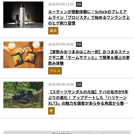
2026/07/09 12:00
PR
ルーティンが感動体験に！Schickのプレミア
ムライン「プロジスタ」で始めるワンランク上
のヒゲ剃り習慣
雑貨
2026/07/09 10:00
PR
【家飲みおつまみはこれ一択】おつまみスナッ
ク不二家「ホームサクッと」で簡単＆極上の家
飲み体験
グルメ
2026/06/30 10:00
PR
【スポーツサンダルの元祖】テバの名作が9年
ぶりの進化！ アップデートした「ハリケーン
XLT3」の魅力を識者があらゆる角度から徹底
解説！
靴