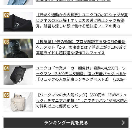
【汗だく通勤からの解放】ユニクロのポロシャツが夏
ビジネスの大正解！オリヒカの透け防止シャツも優
秀。酷暑も涼しい顔で働ける超快適ウエアの実力
【換気量1.9倍の衝撃】プロが解説するSHOEIの最新
ヘルメット「Z-9」の凄さとは？浮き上がり13%減で
高速ライドも超快適な傑作フルフェイス
ユニクロ「本業メーカー顔負け」奇跡の4,990円、ワ
ークマン「2,500円は反則級」凄い万能バッグ…ほか
【リュックの人気記事ランキングベスト3】（2026年
6月版）
【ワークマンの大人気バッグ】3500円の「3WAYリュ
ック」をマニアが絶賛！“しごできカバン”が撥水防汚
で評判以上に優秀だった
ランキング一覧を見る