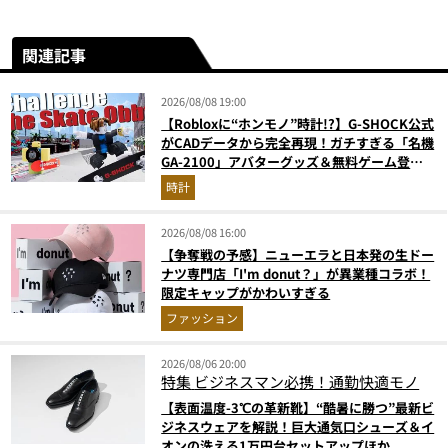
関連記事
2026/08/08 19:00
【Robloxに“ホンモノ”時計!?】G-SHOCK公式
がCADデータから完全再現！ガチすぎる「名機
GA-2100」アバターグッズ＆無料ゲーム登場
が見逃せない
時計
2026/08/08 16:00
【争奪戦の予感】ニューエラと日本発の生ドー
ナツ専門店「I'm donut？」が異業種コラボ！
限定キャップがかわいすぎる
ファッション
2026/08/06 20:00
特集
ビジネスマン必携！通勤快適モノ
【表面温度-3℃の革新靴】“酷暑に勝つ”最新ビ
ジネスウェアを解説！巨大通気口シューズ＆イ
オンの洗える1万円台セットアップほか