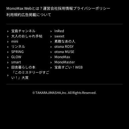
MonoMax Webとは？
運営会社
採用情報
プライバシーポリシー
利用規約
広告掲載について
宝島チャンネル
InRed
大人のおしゃれ手帖
sweet
mini
素敵なあの人
リンネル
otona ROSY
SPRiNG
otona MUSE
GLOW
MonoMax
smart
MonoMaster
田舎暮らしの本
宝島すごい！WEB
『このミステリーがすご
い！』大賞
© TAKARAJIMASHA,Inc. All Rights Reserved.