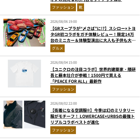
ファッション
靴
2026/08/06 19:00
【GRスープラが“〆さば”に!?】スシロー×トヨ
タGR初コラボをガチ体験レビュー！限定14万
台のミニカー＆体験型演出に大人も子供も大興
奮間違いなし
グルメ
2026/08/04 15:00
【ユニクロの注目コラボ】世界的建築家・隈研
吾と藤本壮介が参戦！1500円で買える
「PEACE FOR ALL」最新作
ファッション
2026/08/02 22:00
【街着になる空調服®】今季は幻のミリタリー
服がモチーフ！ LOWERCASE×URBSの最強ト
リプルコラボベストが進化
ファッション