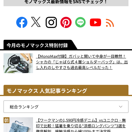
モノマックス最新情報をSNSでチェック！
今月のモノマックス特別付録
【MonoMax付録】ガバッと開いて中身が一目瞭然！
シャカの「じゃばら式４層ショルダーバッグ」は、出
し入れのしやすさも過去最高レベルだった！
モノマックス 人気記事ランキング
【ワークマンの1,590円冷感デニム】vsユニクロ・無
印で比較！猛暑を乗り切る“涼感ロングパンツ”3選を
徹底解剖。接触冷感から綿100%まで決定版