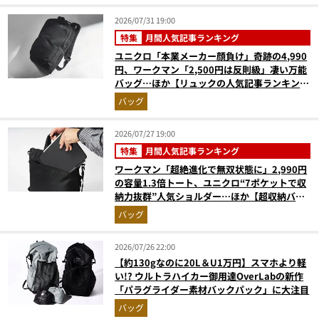
2026/07/31 19:00
特集
月間人気記事ランキング
ユニクロ「本業メーカー顔負け」奇跡の4,990
円、ワークマン「2,500円は反則級」凄い万能
バッグ…ほか【リュックの人気記事ランキング
ベスト3】（2026年6月版）
バッグ
2026/07/27 19:00
特集
月間人気記事ランキング
ワークマン「超絶進化で無双状態に」2,990円
の容量1.3倍トート、ユニクロ“7ポケットで収
納力抜群”人気ショルダー…ほか【超収納バッ
グの人気記事ランキングベスト3】（2026年6
バッグ
月版）
2026/07/26 22:00
【約130gなのに20L＆U1万円】スマホより軽
い!? ウルトラハイカー御用達OverLabの新作
「パラグライダー素材バックパック」に大注目
バッグ