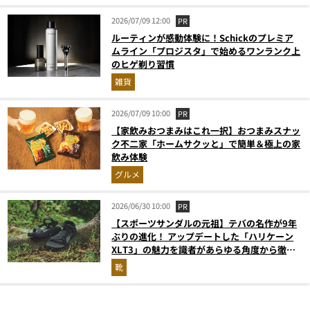
2026/07/09 12:00
PR
ルーティンが感動体験に！Schickのプレミア
ムライン「プロジスタ」で始めるワンランク上
のヒゲ剃り習慣
雑貨
2026/07/09 10:00
PR
【家飲みおつまみはこれ一択】おつまみスナッ
ク不二家「ホームサクッと」で簡単＆極上の家
飲み体験
グルメ
2026/06/30 10:00
PR
【スポーツサンダルの元祖】テバの名作が9年
ぶりの進化！ アップデートした「ハリケーン
XLT3」の魅力を識者があらゆる角度から徹底
解説！
靴