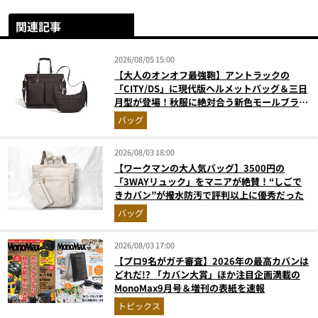
関連記事
2026/08/05 15:00
【大人のオンオフ最強鞄】アントラックの
「CITY/DS」に現代版ヘルメットバッグ＆三日
月型が登場！秋服に絶対合う新色モールブラウ
ンが傑作
バッグ
2026/08/03 18:00
【ワークマンの大人気バッグ】3500円の
「3WAYリュック」をマニアが絶賛！“しごで
きカバン”が撥水防汚で評判以上に優秀だった
バッグ
2026/08/03 17:00
【プロ9名がガチ審査】2026年の最高カバンは
どれだ!? 「カバン大賞」ほか注目企画満載の
MonoMax9月号＆増刊の表紙を速報
トピックス