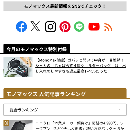
モノマックス最新情報をSNSでチェック！
今月のモノマックス特別付録
【MonoMax付録】ガバッと開いて中身が一目瞭然！
シャカの「じゃばら式４層ショルダーバッグ」は、出
し入れのしやすさも過去最高レベルだった！
モノマックス 人気記事ランキング
ユニクロ「本業メーカー顔負け」奇跡の4,990円、ワ
ークマン「2,500円は反則級」凄い万能バッグ…ほか