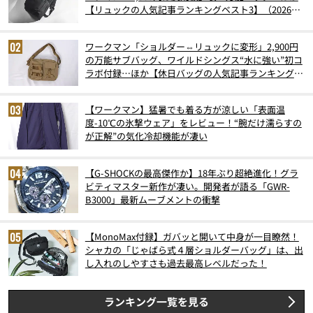
【リュックの人気記事ランキングベスト3】（2026年
6月版）
ワークマン「ショルダー⇔リュックに変形」2,900円
の万能サブバッグ、ワイルドシングス“水に強い”初コ
ラボ付録…ほか【休日バッグの人気記事ランキングベ
スト3】（2026年6月版）
【ワークマン】猛暑でも着る方が涼しい「表面温
度-10℃の氷撃ウェア」をレビュー！“腕だけ濡らすの
が正解”の気化冷却機能が凄い
【G-SHOCKの最高傑作か】18年ぶり超絶進化！グラ
ビティマスター新作が凄い。開発者が語る「GWR-
B3000」最新ムーブメントの衝撃
【MonoMax付録】ガバッと開いて中身が一目瞭然！
シャカの「じゃばら式４層ショルダーバッグ」は、出
し入れのしやすさも過去最高レベルだった！
ランキング一覧を見る