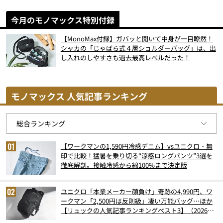
今月のモノマックス特別付録
【MonoMax付録】ガバッと開いて中身が一目瞭然！
シャカの「じゃばら式４層ショルダーバッグ」は、出
し入れのしやすさも過去最高レベルだった！
モノマックス 人気記事ランキング
【ワークマンの1,590円冷感デニム】vsユニクロ・無
印で比較！猛暑を乗り切る“涼感ロングパンツ”3選を
徹底解剖。接触冷感から綿100%まで決定版
ユニクロ「本業メーカー顔負け」奇跡の4,990円、ワ
ークマン「2,500円は反則級」凄い万能バッグ…ほか
【リュックの人気記事ランキングベスト3】（2026年
6月版）