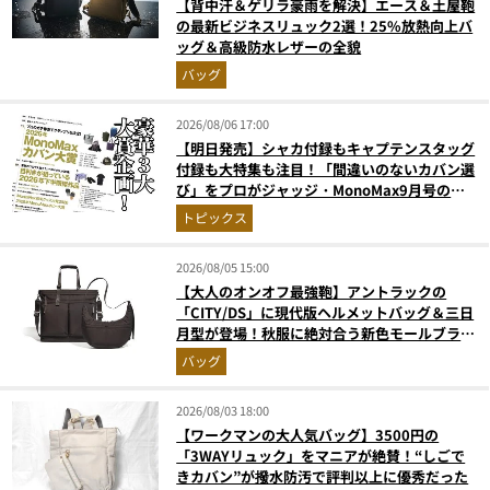
【背中汗＆ゲリラ豪雨を解決】エース＆土屋鞄
の最新ビジネスリュック2選！25%放熱向上バ
ッグ＆高級防水レザーの全貌
バッグ
2026/08/06 17:00
【明日発売】シャカ付録もキャプテンスタッグ
付録も大特集も注目！「間違いのないカバン選
び」をプロがジャッジ・MonoMax9月号の目
次を公開
トピックス
2026/08/05 15:00
【大人のオンオフ最強鞄】アントラックの
「CITY/DS」に現代版ヘルメットバッグ＆三日
月型が登場！秋服に絶対合う新色モールブラウ
ンが傑作
バッグ
2026/08/03 18:00
【ワークマンの大人気バッグ】3500円の
「3WAYリュック」をマニアが絶賛！“しごで
きカバン”が撥水防汚で評判以上に優秀だった