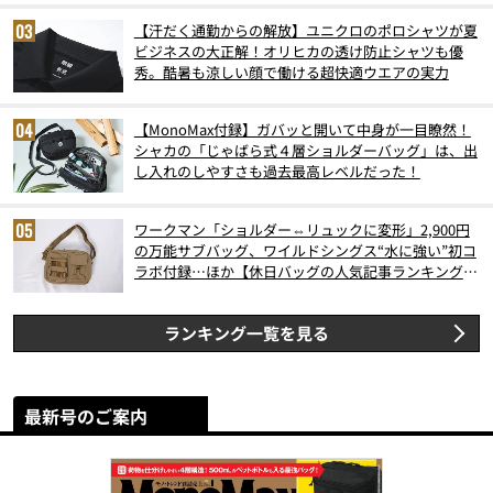
【汗だく通勤からの解放】ユニクロのポロシャツが夏
ビジネスの大正解！オリヒカの透け防止シャツも優
秀。酷暑も涼しい顔で働ける超快適ウエアの実力
【MonoMax付録】ガバッと開いて中身が一目瞭然！
シャカの「じゃばら式４層ショルダーバッグ」は、出
し入れのしやすさも過去最高レベルだった！
ワークマン「ショルダー⇔リュックに変形」2,900円
の万能サブバッグ、ワイルドシングス“水に強い”初コ
ラボ付録…ほか【休日バッグの人気記事ランキングベ
スト3】（2026年6月版）
ランキング一覧を見る
最新号のご案内