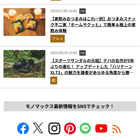
2026/07/09 10:00
PR
【家飲みおつまみはこれ一択】おつまみスナッ
ク不二家「ホームサクッと」で簡単＆極上の家
飲み体験
グルメ
2026/06/30 10:00
PR
【スポーツサンダルの元祖】テバの名作が9年
ぶりの進化！ アップデートした「ハリケーン
XLT3」の魅力を識者があらゆる角度から徹底
解説！
靴
モノマックス最新情報をSNSでチェック！