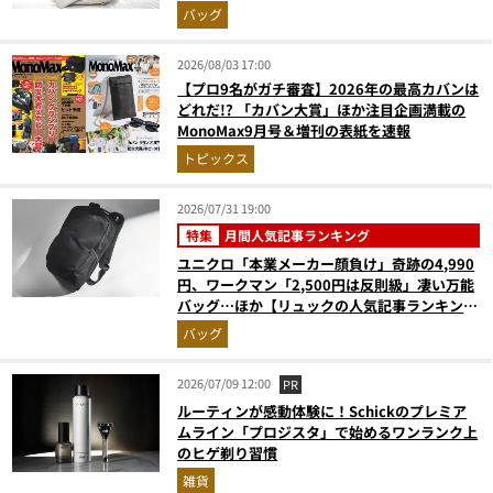
バッグ
2026/08/03 17:00
【プロ9名がガチ審査】2026年の最高カバンは
どれだ!? 「カバン大賞」ほか注目企画満載の
MonoMax9月号＆増刊の表紙を速報
トピックス
2026/07/31 19:00
特集
月間人気記事ランキング
ユニクロ「本業メーカー顔負け」奇跡の4,990
円、ワークマン「2,500円は反則級」凄い万能
バッグ…ほか【リュックの人気記事ランキング
ベスト3】（2026年6月版）
バッグ
2026/07/09 12:00
PR
ルーティンが感動体験に！Schickのプレミア
ムライン「プロジスタ」で始めるワンランク上
のヒゲ剃り習慣
雑貨