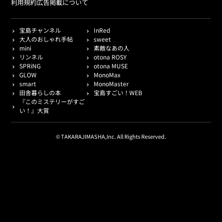
利用規約
広告掲載について
宝島チャンネル
InRed
大人のおしゃれ手帖
sweet
mini
素敵なあの人
リンネル
otona ROSY
SPRiNG
otona MUSE
GLOW
MonoMax
smart
MonoMaster
田舎暮らしの本
宝島すごい！WEB
『このミステリーがすご
い！』大賞
© TAKARAJIMASHA,Inc. All Rights Reserved.