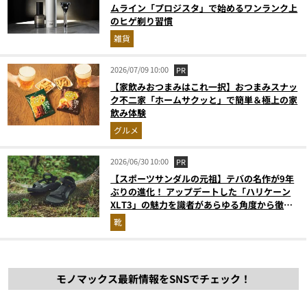
ムライン「プロジスタ」で始めるワンランク上
のヒゲ剃り習慣
雑貨
2026/07/09 10:00
PR
【家飲みおつまみはこれ一択】おつまみスナッ
ク不二家「ホームサクッと」で簡単＆極上の家
飲み体験
グルメ
2026/06/30 10:00
PR
【スポーツサンダルの元祖】テバの名作が9年
ぶりの進化！ アップデートした「ハリケーン
XLT3」の魅力を識者があらゆる角度から徹底
解説！
靴
モノマックス最新情報をSNSでチェック！