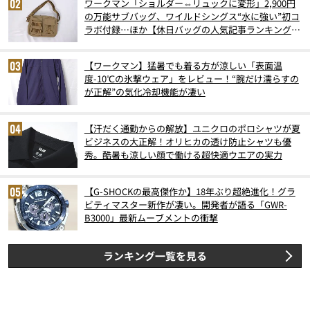
ワークマン「ショルダー⇔リュックに変形」2,900円
の万能サブバッグ、ワイルドシングス“水に強い”初コ
ラボ付録…ほか【休日バッグの人気記事ランキングベ
スト3】（2026年6月版）
【ワークマン】猛暑でも着る方が涼しい「表面温
度-10℃の氷撃ウェア」をレビュー！“腕だけ濡らすの
が正解”の気化冷却機能が凄い
【汗だく通勤からの解放】ユニクロのポロシャツが夏
ビジネスの大正解！オリヒカの透け防止シャツも優
秀。酷暑も涼しい顔で働ける超快適ウエアの実力
【G-SHOCKの最高傑作か】18年ぶり超絶進化！グラ
ビティマスター新作が凄い。開発者が語る「GWR-
B3000」最新ムーブメントの衝撃
ランキング一覧を見る