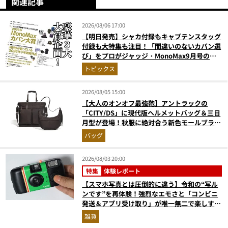
関連記事
2026/08/06 17:00
【明日発売】シャカ付録もキャプテンスタッグ
付録も大特集も注目！「間違いのないカバン選
び」をプロがジャッジ・MonoMax9月号の目
次を公開
トピックス
2026/08/05 15:00
【大人のオンオフ最強鞄】アントラックの
「CITY/DS」に現代版ヘルメットバッグ＆三日
月型が登場！秋服に絶対合う新色モールブラウ
ンが傑作
バッグ
2026/08/03 20:00
特集
体験レポート
【スマホ写真とは圧倒的に違う】令和の“写ル
ンです”を再体験！強烈なエモさと「コンビニ
発送＆アプリ受け取り」が唯一無二で楽しすぎ
た
雑貨