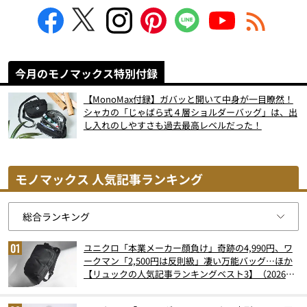
今月のモノマックス特別付録
【MonoMax付録】ガバッと開いて中身が一目瞭然！
シャカの「じゃばら式４層ショルダーバッグ」は、出
し入れのしやすさも過去最高レベルだった！
モノマックス 人気記事ランキング
ユニクロ「本業メーカー顔負け」奇跡の4,990円、ワ
ークマン「2,500円は反則級」凄い万能バッグ…ほか
【リュックの人気記事ランキングベスト3】（2026年
6月版）