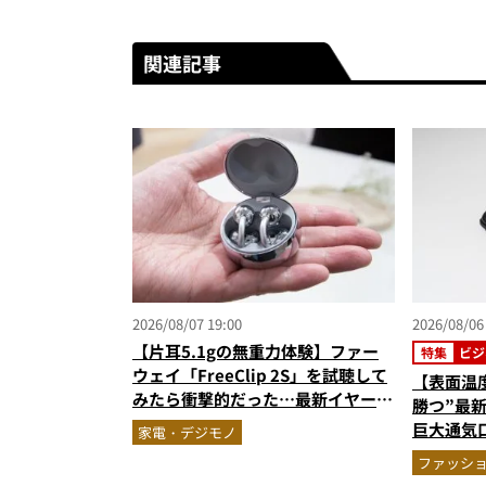
関連記事
2026/08/07 19:00
2026/08/06
【片耳5.1gの無重力体験】ファー
特集
ビジ
ウェイ「FreeClip 2S」を試聴して
【表面温
みたら衝撃的だった…最新イヤーカ
勝つ”最
フ型イヤホンの着け心地とAI技術に
巨大通気
家電・デジモノ
感動
る1万円
ファッシ