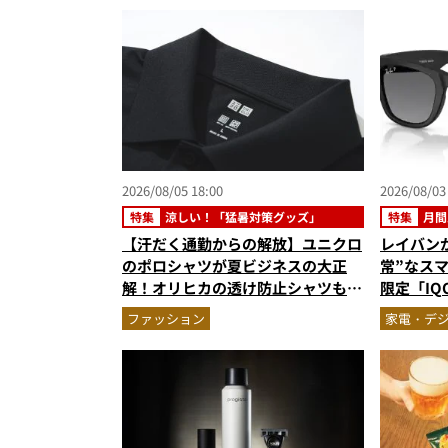
2026/08/05 18:00
2026/08/03
特集
涼しい！「猛暑対策グッズ」
特集
月間
【汗だく通勤からの解放】ユニクロ
レイバン
のポロシャツが夏ビジネスの大正
常”なス
解！オリヒカの透け防止シャツも優
限定「IQO
秀。酷暑も涼しい顔で働ける超快適
ジェット
ファッション
家電・デ
ウエアの実力
ト3】（2