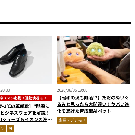
 20:00
2026/08/05 19:00
【昭和の漢も陥落!?】ただのぬいぐ
ネスマン必携！通勤快適モノ
るみと思ったら大間違い！ヤバい進
度-3℃の革新靴】“酷暑に
化を遂げた育成型AIペット
新ビジネスウェアを解説！
「Fuzozo」にハートを奪われた
口シューズ＆イオンの洗え
家電・デジモノ
台セットアップほか
ョン
靴