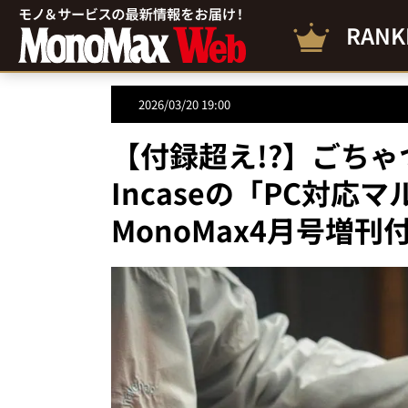
RANK
2026/03/20 19:00
【付録超え!?】ごち
Incaseの「PC対
MonoMax4月号増