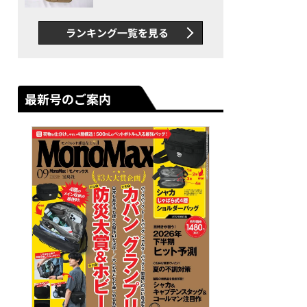
グス“水に強い”初コラボ付
録…ほか【休日バッグの人気
ランキング一覧を見る
記事ランキングベスト3】
（2026年6月版）
最新号のご案内