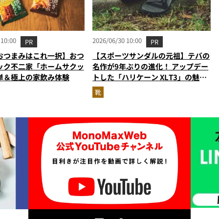
 10:00
2026/06/30 10:00
PR
PR
おつまみはこれ一択】おつ
【スポーツサンダルの元祖】テバの
ック不二家「ホームサクッ
名作が9年ぶりの進化！ アップデー
単＆極上の家飲み体験
トした「ハリケーン XLT3」の魅力
を識者があらゆる角度から徹底解
靴
説！