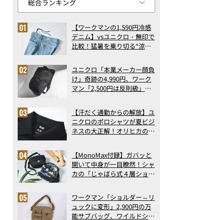
【ワークマンの1,590円冷感
デニム】vsユニクロ・無印で
比較！猛暑を乗り切る“涼感
ロングパンツ”3選を徹底解
剖。接触冷感から綿100%ま
ユニクロ「本業メーカー顔負
で決定版
け」奇跡の4,990円、ワーク
マン「2,500円は反則級」凄
い万能バッグ…ほか【リュッ
クの人気記事ランキングベス
【汗だく通勤からの解放】ユ
ト3】（2026年6月版）
ニクロのポロシャツが夏ビジ
ネスの大正解！オリヒカの透
け防止シャツも優秀。酷暑も
涼しい顔で働ける超快適ウエ
【MonoMax付録】ガバッと
アの実力
開いて中身が一目瞭然！シャ
カの「じゃばら式４層ショル
ダーバッグ」は、出し入れの
しやすさも過去最高レベルだ
ワークマン「ショルダー⇔リ
った！
ュックに変形」2,900円の万
能サブバッグ、ワイルドシン