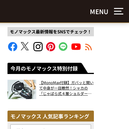
MENU
モノマックス最新情報をSNSでチェック！
今月のモノマックス特別付録
【MonoMax付録】ガバッと開い
て中身が一目瞭然！シャカの
「じゃばら式４層ショルダーバ
ッグ」は、出し入れのしやすさ
も過去最高レベルだった！
モノマックス 人気記事ランキング