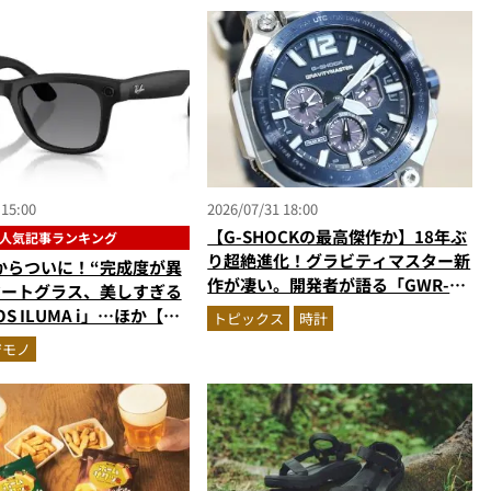
 15:00
2026/07/31 18:00
【G-SHOCKの最高傑作か】18年ぶ
人気記事ランキング
り超絶進化！グラビティマスター新
からついに！“完成度が異
作が凄い。開発者が語る「GWR-
マートグラス、美しすぎる
B3000」最新ムーブメントの衝撃
S ILUMA i」…ほか【ガ
トピックス
時計
の人気記事ランキングベス
ジモノ
026年6月版）