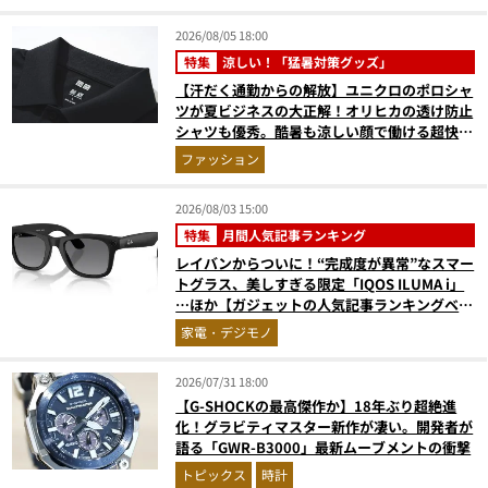
2026/08/05 18:00
特集
涼しい！「猛暑対策グッズ」
【汗だく通勤からの解放】ユニクロのポロシャ
ツが夏ビジネスの大正解！オリヒカの透け防止
シャツも優秀。酷暑も涼しい顔で働ける超快適
ウエアの実力
ファッション
2026/08/03 15:00
特集
月間人気記事ランキング
レイバンからついに！“完成度が異常”なスマー
トグラス、美しすぎる限定「IQOS ILUMA i」
…ほか【ガジェットの人気記事ランキングベス
ト3】（2026年6月版）
家電・デジモノ
2026/07/31 18:00
【G-SHOCKの最高傑作か】18年ぶり超絶進
化！グラビティマスター新作が凄い。開発者が
語る「GWR-B3000」最新ムーブメントの衝撃
トピックス
時計