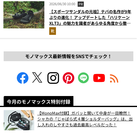
2026/06/30 10:00
PR
【スポーツサンダルの元祖】テバの名作が9年
ぶりの進化！ アップデートした「ハリケーン
XLT3」の魅力を識者があらゆる角度から徹底
解説！
靴
モノマックス最新情報をSNSでチェック！
今月のモノマックス特別付録
【MonoMax付録】ガバッと開いて中身が一目瞭然！
シャカの「じゃばら式４層ショルダーバッグ」は、出
し入れのしやすさも過去最高レベルだった！