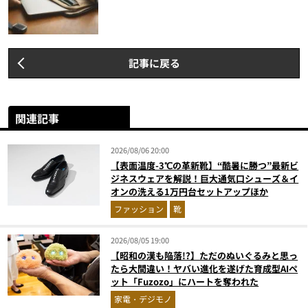
記事に戻る
関連記事
2026/08/06 20:00
【表面温度-3℃の革新靴】“酷暑に勝つ”最新ビ
ジネスウェアを解説！巨大通気口シューズ＆イ
オンの洗える1万円台セットアップほか
ファッション
靴
2026/08/05 19:00
【昭和の漢も陥落!?】ただのぬいぐるみと思っ
たら大間違い！ヤバい進化を遂げた育成型AIペ
ット「Fuzozo」にハートを奪われた
家電・デジモノ