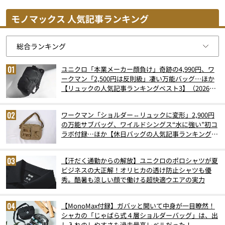
モノマックス 人気記事ランキング
ユニクロ「本業メーカー顔負け」奇跡の4,990円、ワ
ークマン「2,500円は反則級」凄い万能バッグ…ほか
【リュックの人気記事ランキングベスト3】（2026年
6月版）
ワークマン「ショルダー⇔リュックに変形」2,900円
の万能サブバッグ、ワイルドシングス“水に強い”初コ
ラボ付録…ほか【休日バッグの人気記事ランキングベ
スト3】（2026年6月版）
【汗だく通勤からの解放】ユニクロのポロシャツが夏
ビジネスの大正解！オリヒカの透け防止シャツも優
秀。酷暑も涼しい顔で働ける超快適ウエアの実力
【MonoMax付録】ガバッと開いて中身が一目瞭然！
シャカの「じゃばら式４層ショルダーバッグ」は、出
し入れのしやすさも過去最高レベルだった！