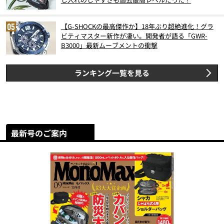
【G-SHOCKの最高傑作か】18年ぶり超絶進化！グラ
ビティマスター新作が凄い。開発者が語る「GWR-
B3000」最新ムーブメントの衝撃
ランキング一覧を見る
最新号のご案内