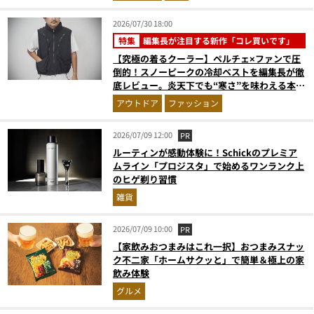
2026/07/30 18:00
特集
編集長が注目する新作「コレ買いです」
【究極の着るクーラー】ペルチェ×ファンで圧
倒的！スノーピークの冷却ベストを編集長が徹
底レビュー。炎天下でも“寒さ”を味わえる本気
のギア『コレ買いです』Vol.172
アウトドア
ファッション
2026/07/09 12:00
PR
ルーティンが感動体験に！Schickのプレミア
ムライン「プロジスタ」で始めるワンランク上
のヒゲ剃り習慣
雑貨
2026/07/09 10:00
PR
【家飲みおつまみはこれ一択】おつまみスナッ
ク不二家「ホームサクッと」で簡単＆極上の家
飲み体験
グルメ