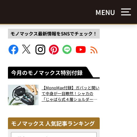
MENU
モノマックス最新情報をSNSでチェック！
今月のモノマックス特別付録
【MonoMax付録】ガバッと開い
て中身が一目瞭然！シャカの
「じゃばら式４層ショルダーバ
ッグ」は、出し入れのしやすさ
も過去最高レベルだった！
モノマックス 人気記事ランキング