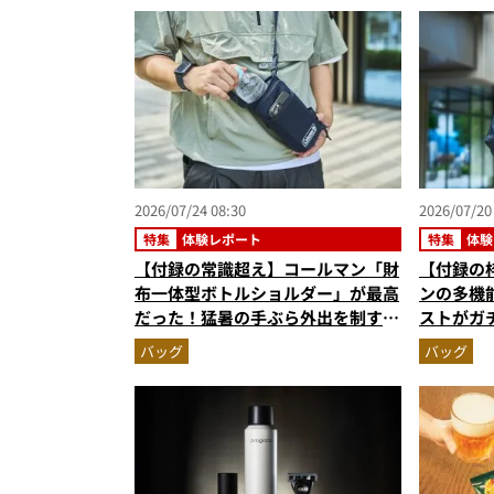
（2026
2026/07/24 08:30
2026/07/20
特集
体験レポート
特集
体験
【付録の常識超え】コールマン「財
【付録の
布一体型ボトルショルダー」が最高
ンの多機
だった！猛暑の手ぶら外出を制す
ストがガチ
『MonoMax8月号増刊』付録の実
が夏のレ
バッグ
バッグ
力をスタイリストが徹底レポ