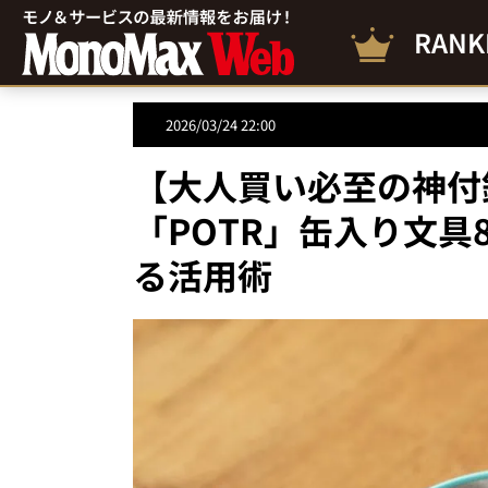
RANK
2026/03/24 22:00
【大人買い必至の神付録
「POTR」缶入り文
る活用術