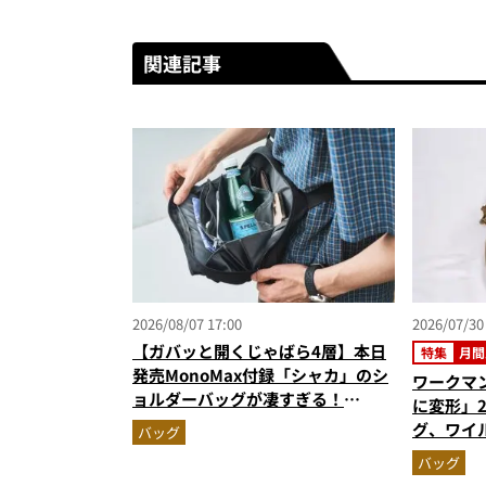
関連記事
2026/08/07 17:00
2026/07/30
【ガバッと開くじゃばら4層】本日
特集
月間
発売MonoMax付録「シャカ」のシ
ワークマ
ョルダーバッグが凄すぎる！
に変形」2
500mLペット収納＆背面メッシュ
グ、ワイ
バッグ
でベタつかない
い”初コ
バッグ
グの人気