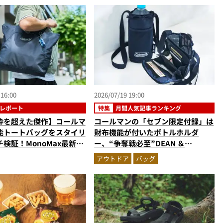
年6月版）
（2026年6月版）
 16:00
2026/07/19 19:00
レポート
特集
月間人気記事ランキング
枠を超えた傑作】コールマ
コールマンの「セブン限定付録」は
能トートバッグをスタイリ
財布機能が付いたボトルホルダ
検証！MonoMax最新号
ー、“争奪戦必至”DEAN ＆
ジャーで超優秀
DELUCAの豪華2点セット…ほか
アウトドア
バッグ
【付録の人気記事ランキングベスト
3】（2026年6月版）