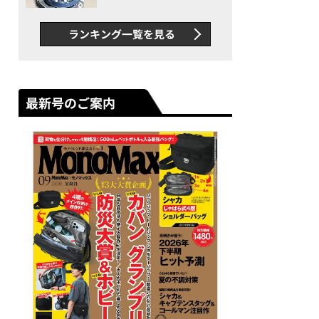
者が語る「GWR-B3000」最
新ムーブメントの衝撃
ランキング一覧を見る
最新号のご案内