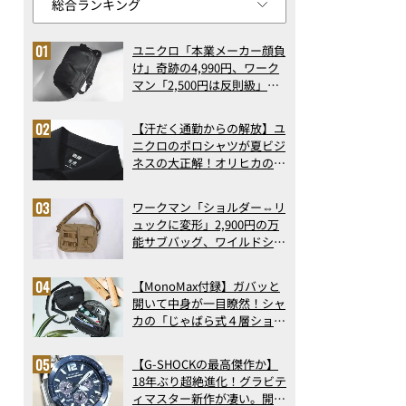
ユニクロ「本業メーカー顔負
け」奇跡の4,990円、ワーク
マン「2,500円は反則級」凄
い万能バッグ…ほか【リュッ
クの人気記事ランキングベス
【汗だく通勤からの解放】ユ
ト3】（2026年6月版）
ニクロのポロシャツが夏ビジ
ネスの大正解！オリヒカの透
け防止シャツも優秀。酷暑も
涼しい顔で働ける超快適ウエ
ワークマン「ショルダー⇔リ
アの実力
ュックに変形」2,900円の万
能サブバッグ、ワイルドシン
グス“水に強い”初コラボ付
録…ほか【休日バッグの人気
【MonoMax付録】ガバッと
記事ランキングベスト3】
開いて中身が一目瞭然！シャ
（2026年6月版）
カの「じゃばら式４層ショル
ダーバッグ」は、出し入れの
しやすさも過去最高レベルだ
【G-SHOCKの最高傑作か】
った！
18年ぶり超絶進化！グラビテ
ィマスター新作が凄い。開発