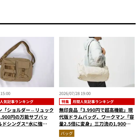
 15:00
2026/07/28 19:00
人気記事ランキング
特集
月間人気記事ランキング
ン「ショルダー⇔リュック
無印良品「3,990円で超高機能」現
,900円の万能サブバッ
代版ドラムバッグ、ワークマン「容
ルドシングス“水に強
量2.5倍に変身」三刀流の1,900円
ラボ付録…ほか【休日バッ
バッグ…ほか【ショルダーバッグの
バッグ
記事ランキングベスト3】
人気記事ランキングベスト3】