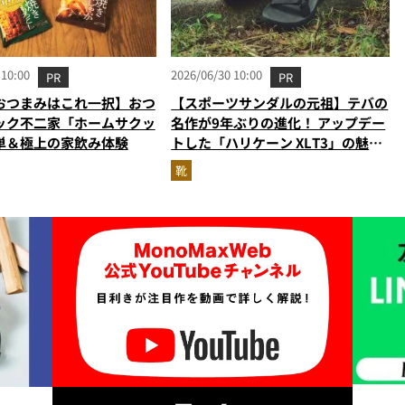
 10:00
2026/06/30 10:00
PR
PR
おつまみはこれ一択】おつ
【スポーツサンダルの元祖】テバの
ック不二家「ホームサクッ
名作が9年ぶりの進化！ アップデー
単＆極上の家飲み体験
トした「ハリケーン XLT3」の魅力
を識者があらゆる角度から徹底解
靴
説！