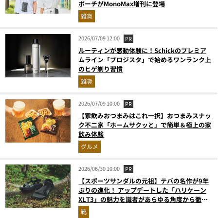
ポーチがMonoMax増刊に登場
雑貨
2026/07/09 12:00
PR
ルーティンが感動体験に！Schickのプレミア
ムライン「プロジスタ」で始めるワンランク上
のヒゲ剃り習慣
雑貨
2026/07/09 10:00
PR
【家飲みおつまみはこれ一択】おつまみスナッ
ク不二家「ホームサクッと」で簡単＆極上の家
飲み体験
グルメ
2026/06/30 10:00
PR
【スポーツサンダルの元祖】テバの名作が9年
ぶりの進化！ アップデートした「ハリケーン
XLT3」の魅力を識者があらゆる角度から徹底
解説！
靴