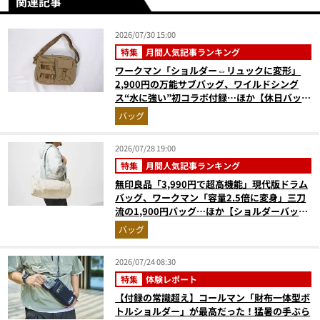
関連記事
2026/07/30 15:00
特集
月間人気記事ランキング
ワークマン「ショルダー⇔リュックに変形」
2,900円の万能サブバッグ、ワイルドシング
ス“水に強い”初コラボ付録…ほか【休日バッグ
の人気記事ランキングベスト3】（2026年6月
バッグ
版）
2026/07/28 19:00
特集
月間人気記事ランキング
無印良品「3,990円で超高機能」現代版ドラム
バッグ、ワークマン「容量2.5倍に変身」三刀
流の1,900円バッグ…ほか【ショルダーバッグ
の人気記事ランキングベスト3】（2026年6月
バッグ
版）
2026/07/24 08:30
特集
体験レポート
【付録の常識超え】コールマン「財布一体型ボ
トルショルダー」が最高だった！猛暑の手ぶら