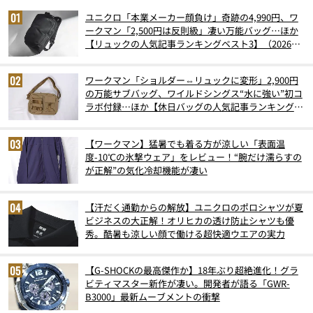
ユニクロ「本業メーカー顔負け」奇跡の4,990円、ワ
ークマン「2,500円は反則級」凄い万能バッグ…ほか
【リュックの人気記事ランキングベスト3】（2026年
6月版）
ワークマン「ショルダー⇔リュックに変形」2,900円
の万能サブバッグ、ワイルドシングス“水に強い”初コ
ラボ付録…ほか【休日バッグの人気記事ランキングベ
スト3】（2026年6月版）
【ワークマン】猛暑でも着る方が涼しい「表面温
度-10℃の氷撃ウェア」をレビュー！“腕だけ濡らすの
が正解”の気化冷却機能が凄い
【汗だく通勤からの解放】ユニクロのポロシャツが夏
ビジネスの大正解！オリヒカの透け防止シャツも優
秀。酷暑も涼しい顔で働ける超快適ウエアの実力
【G-SHOCKの最高傑作か】18年ぶり超絶進化！グラ
ビティマスター新作が凄い。開発者が語る「GWR-
B3000」最新ムーブメントの衝撃