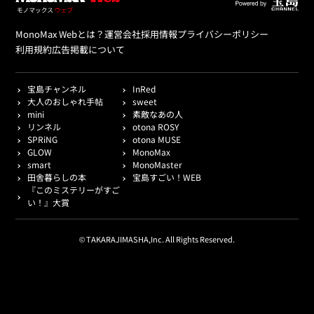
MonoMax Webとは？
運営会社
採用情報
プライバシーポリシー
利用規約
広告掲載について
宝島チャンネル
InRed
大人のおしゃれ手帖
sweet
mini
素敵なあの人
リンネル
otona ROSY
SPRiNG
otona MUSE
GLOW
MonoMax
smart
MonoMaster
田舎暮らしの本
宝島すごい！WEB
『このミステリーがすご
い！』大賞
© TAKARAJIMASHA,Inc. All Rights Reserved.