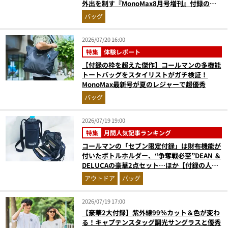
外出を制す『MonoMax8月号増刊』付録の実
力をスタイリストが徹底レポ
バッグ
2026/07/20 16:00
特集
体験レポート
【付録の枠を超えた傑作】コールマンの多機能
トートバッグをスタイリストがガチ検証！
MonoMax最新号が夏のレジャーで超優秀
バッグ
2026/07/19 19:00
特集
月間人気記事ランキング
コールマンの「セブン限定付録」は財布機能が
付いたボトルホルダー、“争奪戦必至”DEAN ＆
DELUCAの豪華2点セット…ほか【付録の人気
記事ランキングベスト3】（2026年6月版）
アウトドア
バッグ
2026/07/19 17:00
【豪華2大付録】紫外線99％カット＆色が変わ
る！キャプテンスタッグ調光サングラスと優秀