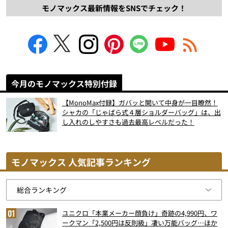
モノマックス最新情報をSNSでチェック！
今月のモノマックス特別付録
【MonoMax付録】ガバッと開いて中身が一目瞭然！
シャカの「じゃばら式４層ショルダーバッグ」は、出
し入れのしやすさも過去最高レベルだった！
モノマックス 人気記事ランキング
ユニクロ「本業メーカー顔負け」奇跡の4,990円、ワ
ークマン「2,500円は反則級」凄い万能バッグ…ほか