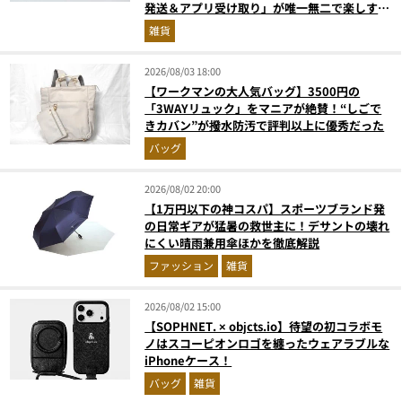
発送＆アプリ受け取り」が唯一無二で楽しすぎ
た
雑貨
2026/08/03 18:00
【ワークマンの大人気バッグ】3500円の
「3WAYリュック」をマニアが絶賛！“しごで
きカバン”が撥水防汚で評判以上に優秀だった
バッグ
2026/08/02 20:00
【1万円以下の神コスパ】スポーツブランド発
の日常ギアが猛暑の救世主に！デサントの壊れ
にくい晴雨兼用傘ほかを徹底解説
ファッション
雑貨
2026/08/02 15:00
【SOPHNET. × objcts.io】待望の初コラボモ
ノはスコーピオンロゴを纏ったウェアラブルな
iPhoneケース！
バッグ
雑貨