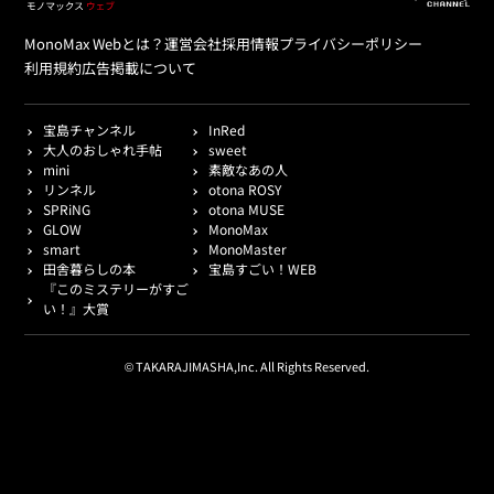
MonoMax Webとは？
運営会社
採用情報
プライバシーポリシー
利用規約
広告掲載について
宝島チャンネル
InRed
大人のおしゃれ手帖
sweet
mini
素敵なあの人
リンネル
otona ROSY
SPRiNG
otona MUSE
GLOW
MonoMax
smart
MonoMaster
田舎暮らしの本
宝島すごい！WEB
『このミステリーがすご
い！』大賞
© TAKARAJIMASHA,Inc. All Rights Reserved.