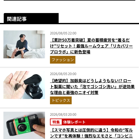
関連記事
2026/08/05 22:00
【累計50万着突破】夏の蓄積疲労を“着るだ
け”リセット！最強ルームウェア「リカバリー
プロラボ」に新色登場
ファッション
2026/08/05 20:00
【絶望的】加齢臭はどうしようもない!? ロー
ト製薬に聞いた「泡でゴシゴシ洗い」が逆効果
な理由と最強のニオイ対策
トピックス
2026/08/03 20:00
特集
体験レポート
【スマホ写真とは圧倒的に違う】令和の“写ル
ンです”を再体験！強烈なエモさと「コンビニ