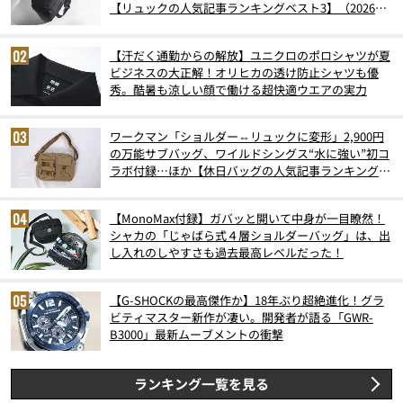
【リュックの人気記事ランキングベスト3】（2026年
6月版）
【汗だく通勤からの解放】ユニクロのポロシャツが夏
ビジネスの大正解！オリヒカの透け防止シャツも優
秀。酷暑も涼しい顔で働ける超快適ウエアの実力
ワークマン「ショルダー⇔リュックに変形」2,900円
の万能サブバッグ、ワイルドシングス“水に強い”初コ
ラボ付録…ほか【休日バッグの人気記事ランキングベ
スト3】（2026年6月版）
【MonoMax付録】ガバッと開いて中身が一目瞭然！
シャカの「じゃばら式４層ショルダーバッグ」は、出
し入れのしやすさも過去最高レベルだった！
【G-SHOCKの最高傑作か】18年ぶり超絶進化！グラ
ビティマスター新作が凄い。開発者が語る「GWR-
B3000」最新ムーブメントの衝撃
ランキング一覧を見る