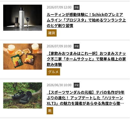
2026/07/09 12:00
PR
ルーティンが感動体験に！Schickのプレミア
ムライン「プロジスタ」で始めるワンランク上
のヒゲ剃り習慣
雑貨
2026/07/09 10:00
PR
【家飲みおつまみはこれ一択】おつまみスナッ
ク不二家「ホームサクッと」で簡単＆極上の家
飲み体験
グルメ
2026/06/30 10:00
PR
【スポーツサンダルの元祖】テバの名作が9年
ぶりの進化！ アップデートした「ハリケーン
XLT3」の魅力を識者があらゆる角度から徹底
解説！
靴