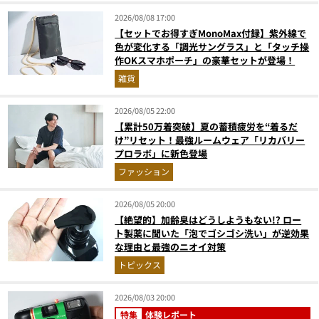
2026/08/08 17:00
【セットでお得すぎMonoMax付録】紫外線で
色が変化する「調光サングラス」と「タッチ操
作OKスマホポーチ」の豪華セットが登場！
雑貨
2026/08/05 22:00
【累計50万着突破】夏の蓄積疲労を“着るだ
け”リセット！最強ルームウェア「リカバリー
プロラボ」に新色登場
ファッション
2026/08/05 20:00
【絶望的】加齢臭はどうしようもない!? ロー
ト製薬に聞いた「泡でゴシゴシ洗い」が逆効果
な理由と最強のニオイ対策
トピックス
2026/08/03 20:00
特集
体験レポート