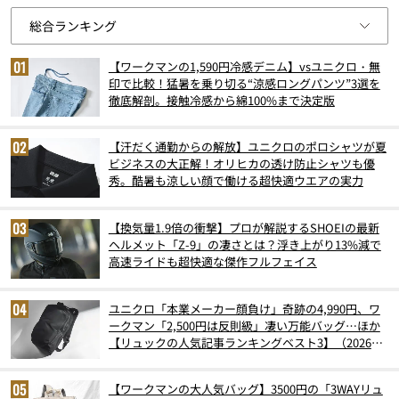
【ワークマンの1,590円冷感デニム】vsユニクロ・無
印で比較！猛暑を乗り切る“涼感ロングパンツ”3選を
徹底解剖。接触冷感から綿100%まで決定版
【汗だく通勤からの解放】ユニクロのポロシャツが夏
ビジネスの大正解！オリヒカの透け防止シャツも優
秀。酷暑も涼しい顔で働ける超快適ウエアの実力
【換気量1.9倍の衝撃】プロが解説するSHOEIの最新
ヘルメット「Z-9」の凄さとは？浮き上がり13%減で
高速ライドも超快適な傑作フルフェイス
ユニクロ「本業メーカー顔負け」奇跡の4,990円、ワ
ークマン「2,500円は反則級」凄い万能バッグ…ほか
【リュックの人気記事ランキングベスト3】（2026年
6月版）
【ワークマンの大人気バッグ】3500円の「3WAYリュ