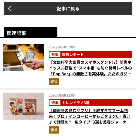
記事に戻る
関連記事
2026/08/10 07:00
特集
体験レポート
【文部科学大臣賞のスマホスタンド!?】防災ホ
イッスル搭載で“スマホ指”も防ぐ発明レベルの
「Pop Bar」の無敵さを実体験。ただのガジェ
ットじゃない！
雑貨
2026/08/08 22:00
特集
トレンドモノ3選
【韓国発の飲むサプリ】手軽すぎてブーム到
来！プロテインコーヒーからビタミンC・青汁
まで話題の“一包タイプ”3選を美容ジャーナリ
ストが徹底解説
雑貨