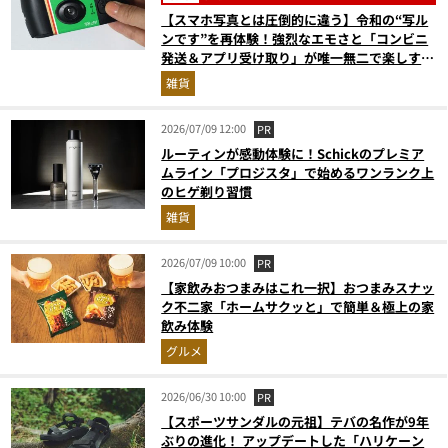
【スマホ写真とは圧倒的に違う】令和の“写ル
ンです”を再体験！強烈なエモさと「コンビニ
発送＆アプリ受け取り」が唯一無二で楽しすぎ
た
雑貨
2026/07/09 12:00
PR
ルーティンが感動体験に！Schickのプレミア
ムライン「プロジスタ」で始めるワンランク上
のヒゲ剃り習慣
雑貨
2026/07/09 10:00
PR
【家飲みおつまみはこれ一択】おつまみスナッ
ク不二家「ホームサクッと」で簡単＆極上の家
飲み体験
グルメ
2026/06/30 10:00
PR
【スポーツサンダルの元祖】テバの名作が9年
ぶりの進化！ アップデートした「ハリケーン