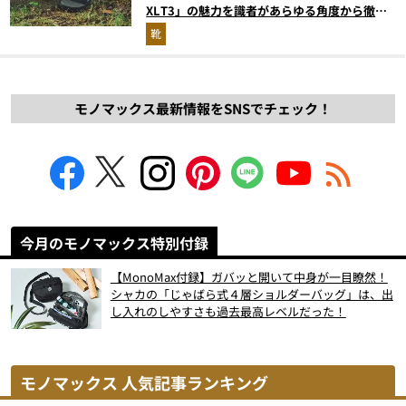
XLT3」の魅力を識者があらゆる角度から徹底
解説！
靴
モノマックス最新情報をSNSでチェック！
今月のモノマックス特別付録
【MonoMax付録】ガバッと開いて中身が一目瞭然！
シャカの「じゃばら式４層ショルダーバッグ」は、出
し入れのしやすさも過去最高レベルだった！
モノマックス 人気記事ランキング