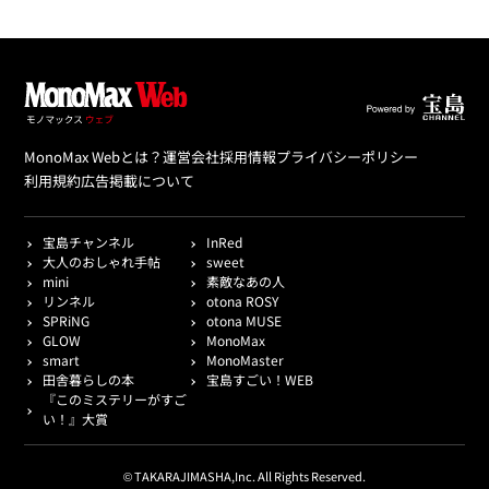
MonoMax Webとは？
運営会社
採用情報
プライバシーポリシー
利用規約
広告掲載について
宝島チャンネル
InRed
大人のおしゃれ手帖
sweet
mini
素敵なあの人
リンネル
otona ROSY
SPRiNG
otona MUSE
GLOW
MonoMax
smart
MonoMaster
田舎暮らしの本
宝島すごい！WEB
『このミステリーがすご
い！』大賞
© TAKARAJIMASHA,Inc. All Rights Reserved.