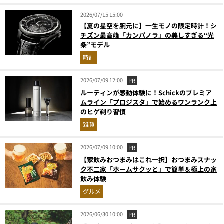
2026/07/15 15:00
【夏の星空を腕元に】一生モノの限定時計！シ
チズン最高峰「カンパノラ」の美しすぎる“光
条”モデル
時計
2026/07/09 12:00
PR
ルーティンが感動体験に！Schickのプレミア
ムライン「プロジスタ」で始めるワンランク上
のヒゲ剃り習慣
雑貨
2026/07/09 10:00
PR
【家飲みおつまみはこれ一択】おつまみスナッ
ク不二家「ホームサクッと」で簡単＆極上の家
飲み体験
グルメ
2026/06/30 10:00
PR