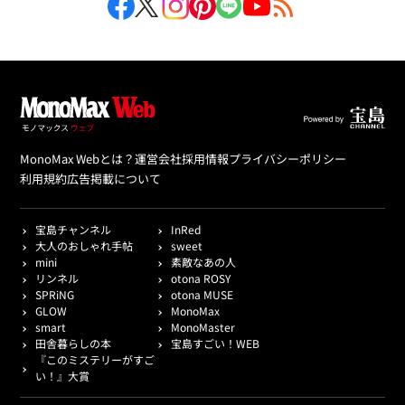
MonoMax Webとは？
運営会社
採用情報
プライバシーポリシー
利用規約
広告掲載について
宝島チャンネル
InRed
大人のおしゃれ手帖
sweet
mini
素敵なあの人
リンネル
otona ROSY
SPRiNG
otona MUSE
GLOW
MonoMax
smart
MonoMaster
田舎暮らしの本
宝島すごい！WEB
『このミステリーがすご
い！』大賞