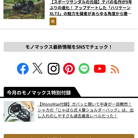
【スポーツサンダルの元祖】テバの名作が9年
ぶりの進化！ アップデートした「ハリケーン
XLT3」の魅力を識者があらゆる角度から徹底
解説！
靴
モノマックス最新情報をSNSでチェック！
今月のモノマックス特別付録
【MonoMax付録】ガバッと開いて中身が一目瞭然！
シャカの「じゃばら式４層ショルダーバッグ」は、出
し入れのしやすさも過去最高レベルだった！