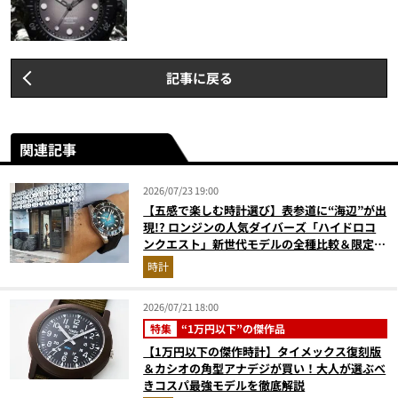
記事に戻る
関連記事
2026/07/23 19:00
【五感で楽しむ時計選び】表参道に“海辺”が出
現!? ロンジンの人気ダイバーズ「ハイドロコ
ンクエスト」新世代モデルの全種比較＆限定品
が揃う激アツ空間へ！
時計
2026/07/21 18:00
特集
“1万円以下”の傑作品
【1万円以下の傑作時計】タイメックス復刻版
＆カシオの角型アナデジが買い！大人が選ぶべ
きコスパ最強モデルを徹底解説