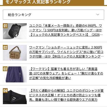
モノマックス 人気記事ランキング
ユニクロ「本業メーカー顔負け」奇跡の4,990円、ワ
ークマン「2,500円は反則級」凄い万能バッグ…ほか
【リュックの人気記事ランキングベスト3】（2026年
6月版）
ワークマン「ショルダー⇔リュックに変形」2,900円
の万能サブバッグ、ワイルドシングス“水に強い”初コ
ラボ付録…ほか【休日バッグの人気記事ランキングベ
スト3】（2026年6月版）
【ワークマン】猛暑でも着る方が涼しい「表面温
度-10℃の氷撃ウェア」をレビュー！“腕だけ濡らすの
が正解”の気化冷却機能が凄い
【汗だく通勤からの解放】ユニクロのポロシャツが夏
ビジネスの大正解！オリヒカの透け防止シャツも優
秀。酷暑も涼しい顔で働ける超快適ウエアの実力