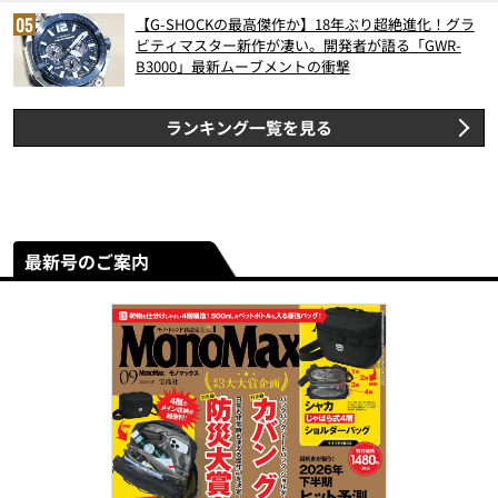
【G-SHOCKの最高傑作か】18年ぶり超絶進化！グラ
ビティマスター新作が凄い。開発者が語る「GWR-
B3000」最新ムーブメントの衝撃
ランキング一覧を見る
最新号のご案内