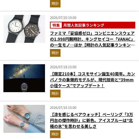
時計
2026/07/20 19:00
特集
月間人気記事ランキング
ファミマ「妥協感ゼロ」コンビニエンスウェア
の1,998円腕時計、キングセイコー「VANAC」
の一生モノ…ほか【時計の人気記事ランキング
ベスト3】（2026年6月版）
時計
2026/07/18 15:00
【限定210本】コスモサイン誕生40周年。カン
パノラの象徴的モデルが、現代技術と“39mm
小径ケース”でアップデート！
時計
2026/07/16 15:00
【涼を感じるペアウォッチ】ベーリング「3万
円台の傑作時計」に新色。アイスブルーは“北
極の氷”を思わせる美しさ
時計