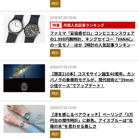
時計
2026/07/20 19:00
特集
月間人気記事ランキング
ファミマ「妥協感ゼロ」コンビニエンスウェア
の1,998円腕時計、キングセイコー「VANAC」
の一生モノ…ほか【時計の人気記事ランキング
ベスト3】（2026年6月版）
時計
2026/07/18 15:00
【限定210本】コスモサイン誕生40周年。カン
パノラの象徴的モデルが、現代技術と“39mm
小径ケース”でアップデート！
時計
2026/07/16 15:00
【涼を感じるペアウォッチ】ベーリング「3万
円台の傑作時計」に新色。アイスブルーは“北
極の氷”を思わせる美しさ
時計