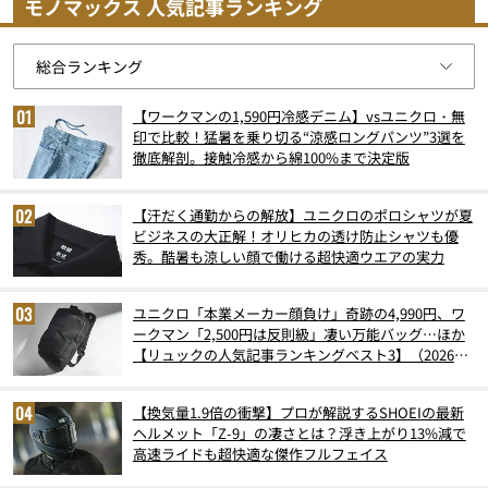
モノマックス 人気記事ランキング
【ワークマンの1,590円冷感デニム】vsユニクロ・無
印で比較！猛暑を乗り切る“涼感ロングパンツ”3選を
徹底解剖。接触冷感から綿100%まで決定版
【汗だく通勤からの解放】ユニクロのポロシャツが夏
ビジネスの大正解！オリヒカの透け防止シャツも優
秀。酷暑も涼しい顔で働ける超快適ウエアの実力
ユニクロ「本業メーカー顔負け」奇跡の4,990円、ワ
ークマン「2,500円は反則級」凄い万能バッグ…ほか
【リュックの人気記事ランキングベスト3】（2026年
6月版）
【換気量1.9倍の衝撃】プロが解説するSHOEIの最新
ヘルメット「Z-9」の凄さとは？浮き上がり13%減で
高速ライドも超快適な傑作フルフェイス