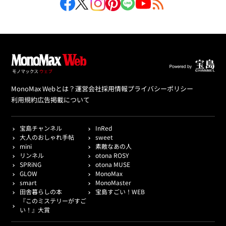
MonoMax Webとは？
運営会社
採用情報
プライバシーポリシー
利用規約
広告掲載について
宝島チャンネル
InRed
大人のおしゃれ手帖
sweet
mini
素敵なあの人
リンネル
otona ROSY
SPRiNG
otona MUSE
GLOW
MonoMax
smart
MonoMaster
田舎暮らしの本
宝島すごい！WEB
『このミステリーがすご
い！』大賞