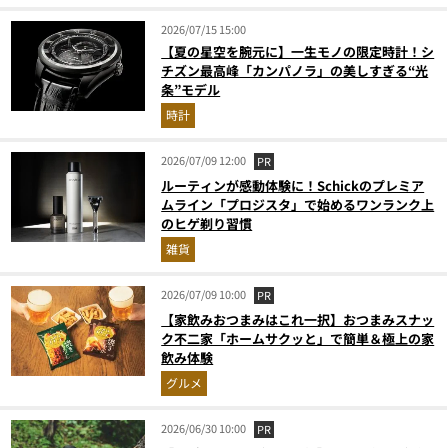
2026/07/15 15:00
【夏の星空を腕元に】一生モノの限定時計！シ
チズン最高峰「カンパノラ」の美しすぎる“光
条”モデル
時計
2026/07/09 12:00
PR
ルーティンが感動体験に！Schickのプレミア
ムライン「プロジスタ」で始めるワンランク上
のヒゲ剃り習慣
雑貨
2026/07/09 10:00
PR
【家飲みおつまみはこれ一択】おつまみスナッ
ク不二家「ホームサクッと」で簡単＆極上の家
飲み体験
グルメ
2026/06/30 10:00
PR