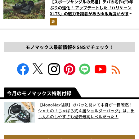
【スポーツサンダルの元祖】テバの名作が9年
ぶりの進化！ アップデートした「ハリケーン
XLT3」の魅力を識者があらゆる角度から徹底
解説！
靴
モノマックス最新情報をSNSでチェック！
今月のモノマックス特別付録
【MonoMax付録】ガバッと開いて中身が一目瞭然！
シャカの「じゃばら式４層ショルダーバッグ」は、出
し入れのしやすさも過去最高レベルだった！