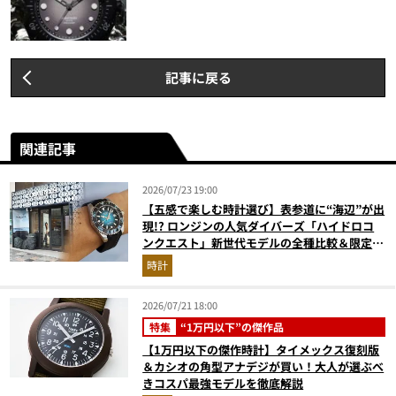
記事に戻る
関連記事
2026/07/23 19:00
【五感で楽しむ時計選び】表参道に“海辺”が出
現!? ロンジンの人気ダイバーズ「ハイドロコ
ンクエスト」新世代モデルの全種比較＆限定品
が揃う激アツ空間へ！
時計
2026/07/21 18:00
特集
“1万円以下”の傑作品
【1万円以下の傑作時計】タイメックス復刻版
＆カシオの角型アナデジが買い！大人が選ぶべ
きコスパ最強モデルを徹底解説