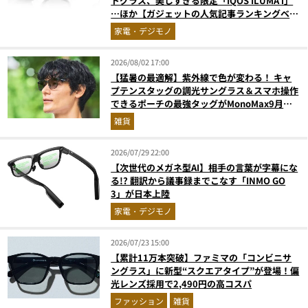
トグラス、美しすぎる限定「IQOS ILUMA i」
…ほか【ガジェットの人気記事ランキングベス
ト3】（2026年6月版）
家電・デジモノ
2026/08/02 17:00
【猛暑の最適解】紫外線で色が変わる！ キャ
プテンスタッグの調光サングラス＆スマホ操作
できるポーチの最強タッグがMonoMax9月号
増刊付録に登場
雑貨
2026/07/29 22:00
【次世代のメガネ型AI】相手の言葉が字幕にな
る!? 翻訳から議事録までこなす「INMO GO
3」が日本上陸
家電・デジモノ
2026/07/23 15:00
【累計11万本突破】ファミマの「コンビニサ
ングラス」に新型“スクエアタイプ”が登場！偏
光レンズ採用で2,490円の高コスパ
ファッション
雑貨