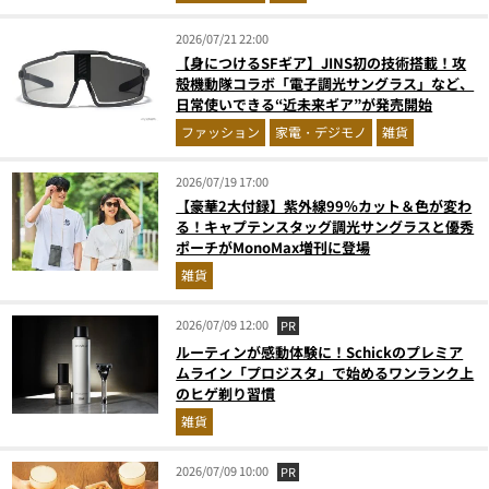
2026/07/21 22:00
【身につけるSFギア】JINS初の技術搭載！攻
殻機動隊コラボ「電子調光サングラス」など、
日常使いできる“近未来ギア”が発売開始
ファッション
家電・デジモノ
雑貨
2026/07/19 17:00
【豪華2大付録】紫外線99％カット＆色が変わ
る！キャプテンスタッグ調光サングラスと優秀
ポーチがMonoMax増刊に登場
雑貨
2026/07/09 12:00
PR
ルーティンが感動体験に！Schickのプレミア
ムライン「プロジスタ」で始めるワンランク上
のヒゲ剃り習慣
雑貨
2026/07/09 10:00
PR