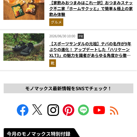
【家飲みおつまみはこれ一択】おつまみスナッ
ク不二家「ホームサクッと」で簡単＆極上の家
飲み体験
グルメ
2026/06/30 10:00
PR
【スポーツサンダルの元祖】テバの名作が9年
ぶりの進化！ アップデートした「ハリケーン
XLT3」の魅力を識者があらゆる角度から徹底
解説！
靴
モノマックス最新情報をSNSでチェック！
今月のモノマックス特別付録