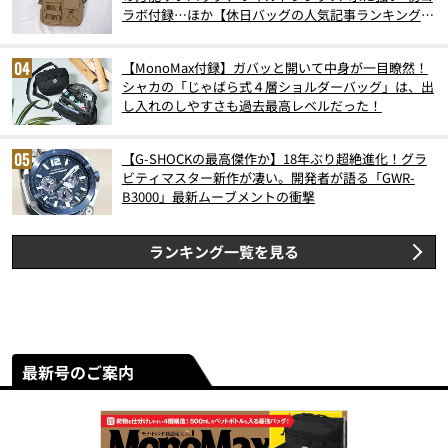
ラボ付録…ほか【休日バッグの人気記事ランキングベ
スト3】（2026年6月版）
【MonoMax付録】ガバッと開いて中身が一目瞭然！
シャカの「じゃばら式４層ショルダーバッグ」は、出
し入れのしやすさも過去最高レベルだった！
【G-SHOCKの最高傑作か】18年ぶり超絶進化！グラ
ビティマスター新作が凄い。開発者が語る「GWR-
B3000」最新ムーブメントの衝撃
ランキング一覧を見る
最新号のご案内