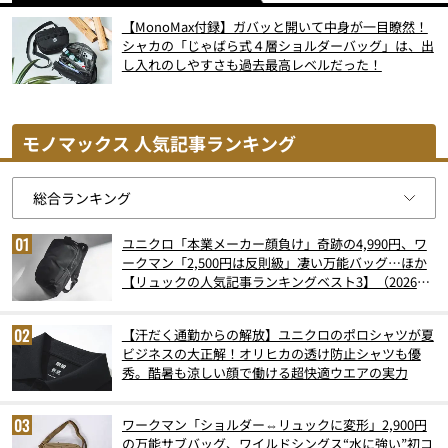
【MonoMax付録】ガバッと開いて中身が一目瞭然！
シャカの「じゃばら式４層ショルダーバッグ」は、出
し入れのしやすさも過去最高レベルだった！
モノマックス 人気記事ランキング
ユニクロ「本業メーカー顔負け」奇跡の4,990円、ワ
ークマン「2,500円は反則級」凄い万能バッグ…ほか
【リュックの人気記事ランキングベスト3】（2026年
6月版）
【汗だく通勤からの解放】ユニクロのポロシャツが夏
ビジネスの大正解！オリヒカの透け防止シャツも優
秀。酷暑も涼しい顔で働ける超快適ウエアの実力
ワークマン「ショルダー⇔リュックに変形」2,900円
の万能サブバッグ、ワイルドシングス“水に強い”初コ