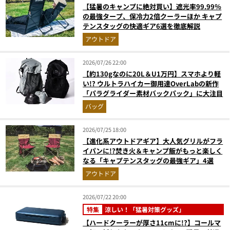
【猛暑のキャンプに絶対買い】遮光率99.99％
の最強タープ、保冷力2倍クーラーほか キャプ
テンスタッグの快適ギア6選を徹底解説
アウトドア
2026/07/26 22:00
【約130gなのに20L＆U1万円】スマホより軽
い!? ウルトラハイカー御用達OverLabの新作
「パラグライダー素材バックパック」に大注目
バッグ
2026/07/25 18:00
【進化系アウトドアギア】大人気グリルがフラ
イパンに!?焚き火＆キャンプ飯がもっと楽しく
なる「キャプテンスタッグの最強ギア」4選
アウトドア
2026/07/22 20:00
特集
涼しい！「猛暑対策グッズ」
【ハードクーラーが厚さ11cmに!?】コールマ