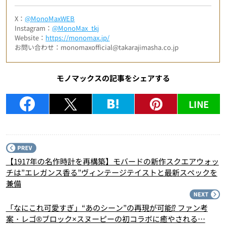
X：
@MonoMaxWEB
Instagram：
@MonoMax_tkj
Website：
https://monomax.jp/
お問い合わせ：monomaxofficial@takarajimasha.co.jp
モノマックスの記事をシェアする
LINE
P
【1917年の名作時計を再構築】モバードの新作スクエアウォッ
チは”エレガンス香る”ヴィンテージテイストと最新スペックを
兼備
N
「なにこれ可愛すぎ」“あのシーン”の再現が可能⁉ ファン考
案・レゴ®ブロック×スヌーピーの初コラボに癒やされる…