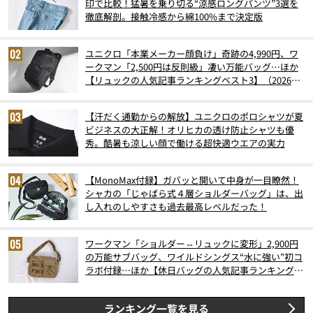
印で比較！猛暑を乗り切る“涼感ロングパンツ”3選を
徹底解剖。接触冷感から綿100%まで決定版
ユニクロ「本業メーカー顔負け」奇跡の4,990円、ワ
ークマン「2,500円は反則級」凄い万能バッグ…ほか
【リュックの人気記事ランキングベスト3】（2026年
6月版）
【汗だく通勤からの解放】ユニクロのポロシャツが夏
ビジネスの大正解！オリヒカの透け防止シャツも優
秀。酷暑も涼しい顔で働ける超快適ウエアの実力
【MonoMax付録】ガバッと開いて中身が一目瞭然！
シャカの「じゃばら式４層ショルダーバッグ」は、出
し入れのしやすさも過去最高レベルだった！
ワークマン「ショルダー⇔リュックに変形」2,900円
の万能サブバッグ、ワイルドシングス“水に強い”初コ
ラボ付録…ほか【休日バッグの人気記事ランキングベ
スト3】（2026年6月版）
ランキング一覧を見る