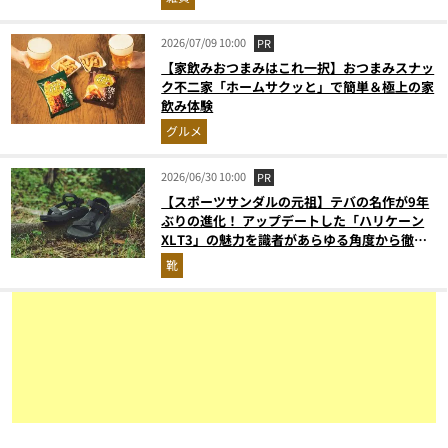
2026/07/09 10:00
PR
【家飲みおつまみはこれ一択】おつまみスナッ
ク不二家「ホームサクッと」で簡単＆極上の家
飲み体験
グルメ
2026/06/30 10:00
PR
【スポーツサンダルの元祖】テバの名作が9年
ぶりの進化！ アップデートした「ハリケーン
XLT3」の魅力を識者があらゆる角度から徹底
解説！
靴