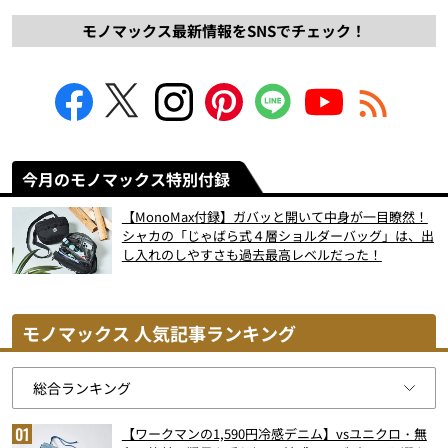
モノマックス最新情報をSNSでチェック！
今月のモノマックス特別付録
【MonoMax付録】ガバッと開いて中身が一目瞭然！
シャカの「じゃばら式４層ショルダーバッグ」は、出
し入れのしやすさも過去最高レベルだった！
モノマックス 人気記事ランキング
【ワークマンの1,590円冷感デニム】vsユニクロ・無