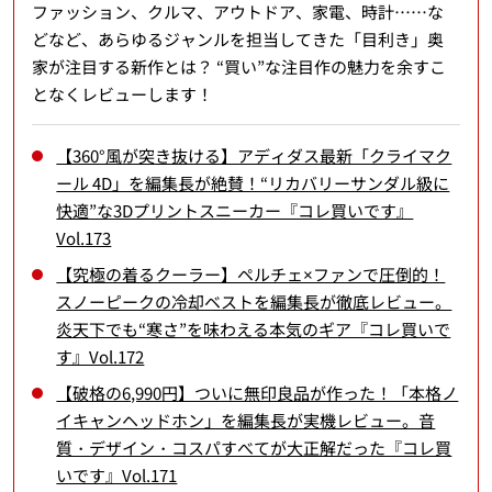
ファッション、クルマ、アウトドア、家電、時計……な
どなど、あらゆるジャンルを担当してきた「目利き」奥
家が注目する新作とは？ “買い”な注目作の魅力を余すこ
となくレビューします！
【360°風が突き抜ける】アディダス最新「クライマク
ール 4D」を編集長が絶賛！“リカバリーサンダル級に
快適”な3Dプリントスニーカー『コレ買いです』
Vol.173
【究極の着るクーラー】ペルチェ×ファンで圧倒的！
スノーピークの冷却ベストを編集長が徹底レビュー。
炎天下でも“寒さ”を味わえる本気のギア『コレ買いで
す』Vol.172
【破格の6,990円】ついに無印良品が作った！「本格ノ
イキャンヘッドホン」を編集長が実機レビュー。音
質・デザイン・コスパすべてが大正解だった『コレ買
いです』Vol.171