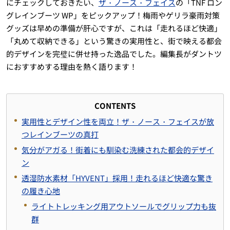
にチェックしておきたい、
ザ・ノース・フェイス
の「TNF ロン
グレインブーツ WP」をピックアップ！梅雨やゲリラ豪雨対策
グッズは早めの準備が肝心ですが、これは「走れるほど快適」
「丸めて収納できる」という驚きの実用性と、街で映える都会
的デザインを完璧に併せ持った逸品でした。編集長がダントツ
におすすめする理由を熱く語ります！
CONTENTS
実用性とデザイン性を両立！ザ・ノース・フェイスが放
つレインブーツの真打
気分がアガる！街着にも馴染む洗練された都会的デザイ
ン
透湿防水素材「HYVENT」採用！走れるほど快適な驚き
の履き心地
ライトトレッキング用アウトソールでグリップ力も抜
群