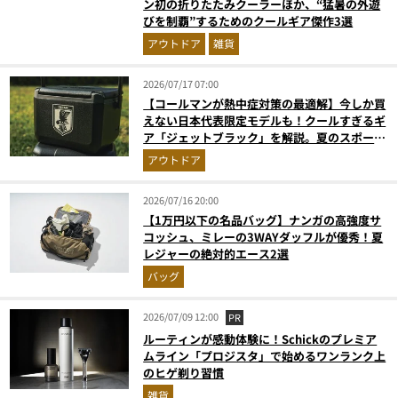
ン初の折りたたみクーラーほか、“猛暑の外遊
びを制覇”するためのクールギア傑作3選
アウトドア
雑貨
2026/07/17 07:00
【コールマンが熱中症対策の最適解】今しか買
えない日本代表限定モデルも！クールすぎるギ
ア「ジェットブラック」を解説。夏のスポーツ
応援＆レジャーの強い味方
アウトドア
2026/07/16 20:00
【1万円以下の名品バッグ】ナンガの高強度サ
コッシュ、ミレーの3WAYダッフルが優秀！夏
レジャーの絶対的エース2選
バッグ
2026/07/09 12:00
PR
ルーティンが感動体験に！Schickのプレミア
ムライン「プロジスタ」で始めるワンランク上
のヒゲ剃り習慣
雑貨