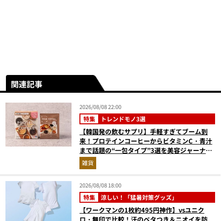
関連記事
2026/08/08 22:00
特集
トレンドモノ3選
【韓国発の飲むサプリ】手軽すぎてブーム到
来！プロテインコーヒーからビタミンC・青汁
まで話題の“一包タイプ”3選を美容ジャーナリ
ストが徹底解説
雑貨
2026/08/08 18:00
特集
涼しい！「猛暑対策グッズ」
【ワークマンの1枚約495円神作】vsユニク
ロ・無印で比較！汗のベタつき＆ニオイを防