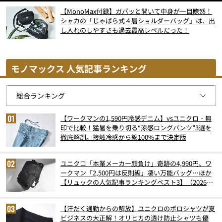
【MonoMax付録】ガバッと開いて中身が一目瞭然！
シャカの「じゃばら式４層ショルダーバッグ」は、出
し入れのしやすさも過去最高レベルだった！
モノマックス 人気記事ランキング
【ワークマンの1,590円冷感デニム】vsユニクロ・無
印で比較！猛暑を乗り切る“涼感ロングパンツ”3選を
徹底解剖。接触冷感から綿100%まで決定版
ユニクロ「本業メーカー顔負け」奇跡の4,990円、ワ
ークマン「2,500円は反則級」凄い万能バッグ…ほか
【リュックの人気記事ランキングベスト3】（2026年
6月版）
【汗だく通勤からの解放】ユニクロのポロシャツが夏
ビジネスの大正解！オリヒカの透け防止シャツも優