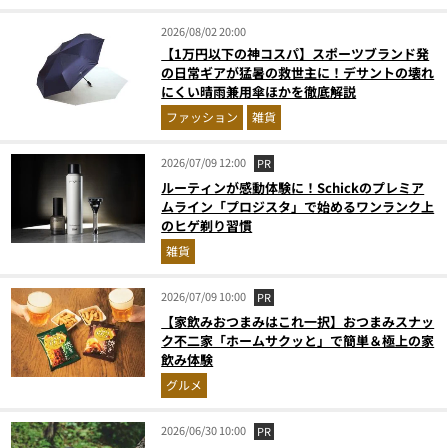
2026/08/02 20:00
【1万円以下の神コスパ】スポーツブランド発
の日常ギアが猛暑の救世主に！デサントの壊れ
にくい晴雨兼用傘ほかを徹底解説
ファッション
雑貨
2026/07/09 12:00
PR
ルーティンが感動体験に！Schickのプレミア
ムライン「プロジスタ」で始めるワンランク上
のヒゲ剃り習慣
雑貨
2026/07/09 10:00
PR
【家飲みおつまみはこれ一択】おつまみスナッ
ク不二家「ホームサクッと」で簡単＆極上の家
飲み体験
グルメ
2026/06/30 10:00
PR