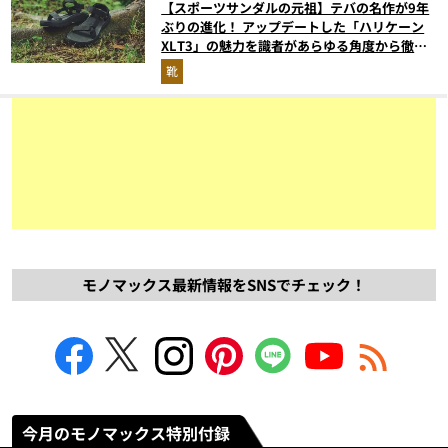
【スポーツサンダルの元祖】テバの名作が9年
ぶりの進化！ アップデートした「ハリケーン
XLT3」の魅力を識者があらゆる角度から徹底
解説！
靴
モノマックス最新情報をSNSでチェック！
今月のモノマックス特別付録