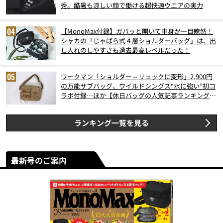
秀。酷暑も涼しい顔で働ける超快適ウエアの実力
【MonoMax付録】ガバッと開いて中身が一目瞭然！
シャカの「じゃばら式４層ショルダーバッグ」は、出
し入れのしやすさも過去最高レベルだった！
ワークマン「ショルダー⇔リュックに変形」2,900円
の万能サブバッグ、ワイルドシングス“水に強い”初コ
ラボ付録…ほか【休日バッグの人気記事ランキングベ
スト3】（2026年6月版）
ランキング一覧を見る
最新号のご案内