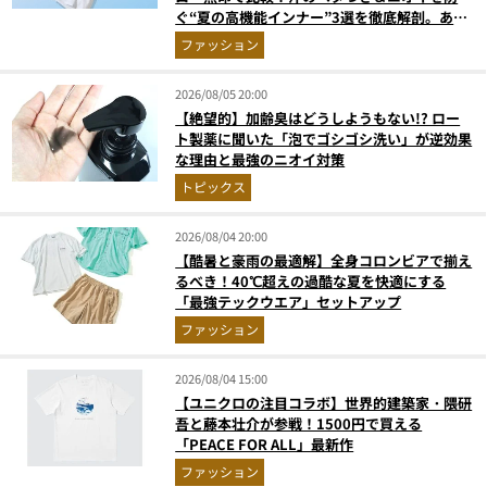
ぐ“夏の高機能インナー”3選を徹底解剖。あな
たに最適な1着は？
ファッション
2026/08/05 20:00
【絶望的】加齢臭はどうしようもない!? ロー
ト製薬に聞いた「泡でゴシゴシ洗い」が逆効果
な理由と最強のニオイ対策
トピックス
2026/08/04 20:00
【酷暑と豪雨の最適解】全身コロンビアで揃え
るべき！40℃超えの過酷な夏を快適にする
「最強テックウエア」セットアップ
ファッション
2026/08/04 15:00
【ユニクロの注目コラボ】世界的建築家・隈研
吾と藤本壮介が参戦！1500円で買える
「PEACE FOR ALL」最新作
ファッション