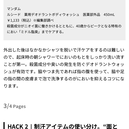
マンダム
ルシード 薬用デオドラントボディウォッシュ 医薬部外品 450mL
￥1,133（税込）※編集部調べ
殺菌成分がニオイ菌に働きかけるとともに、40歳からピークとなる特有の
におい「ミドル脂臭」までケアする。
外出した後はなかなかシャツを脱いで汗ケアをするのは難しい
ので、起床時の朝シャワーでにおいのもとをしっかり洗い流す
ことが第一。殺菌成分や臭いの発生を防ぐデオドラントウォッ
シュが有効です。脇やつま先であれば指の腹を使って、脇や足
の指の間の皮膚まで泡で洗浄するのがにおいを抑えるコツにな
ります。
3/
4
Pages
HACK 2｜制汗アイテムの使い分け。“面と