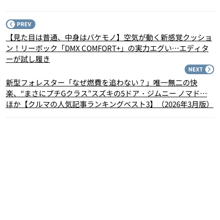
P
【見た目は普通、中身はバケモノ】空気が動く新感覚クッショ
ン！リーボック「DMX COMFORT+」の実力エグい…エディタ
ーが試し履き
N
新型フォレスター「なぜ燃費を追わない？」唯一無二の快
楽、“まさにプチGクラス”スズキの5ドア・ジムニー ノマド…
ほか【クルマの人気記事ランキングベスト3】（2026年3月版）