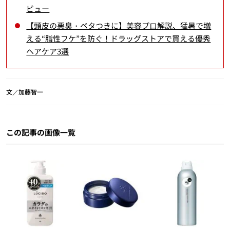
ビュー
【頭皮の悪臭・ベタつきに】美容プロ解説、猛暑で増
える“脂性フケ”を防ぐ！ドラッグストアで買える優秀
ヘアケア3選
文／加藤智一
この記事の画像一覧