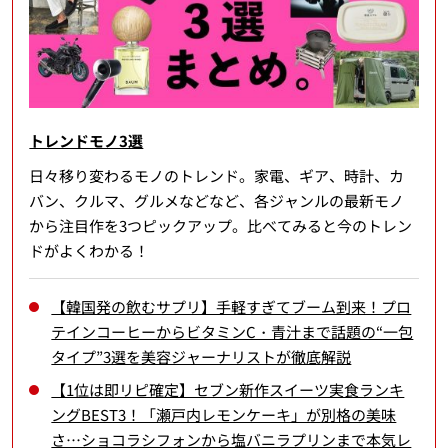
トレンドモノ3選
日々移り変わるモノのトレンド。家電、ギア、時計、カ
バン、クルマ、グルメなどなど、各ジャンルの最新モノ
から注目作を3つピックアップ。比べてみると今のトレン
ドがよくわかる！
【韓国発の飲むサプリ】手軽すぎてブーム到来！プロ
テインコーヒーからビタミンC・青汁まで話題の“一包
タイプ”3選を美容ジャーナリストが徹底解説
【1位は即リピ確定】セブン新作スイーツ実食ランキ
ングBEST3！「瀬戸内レモンケーキ」が別格の美味
さ…ショコラシフォンから塩バニラプリンまで本気レ