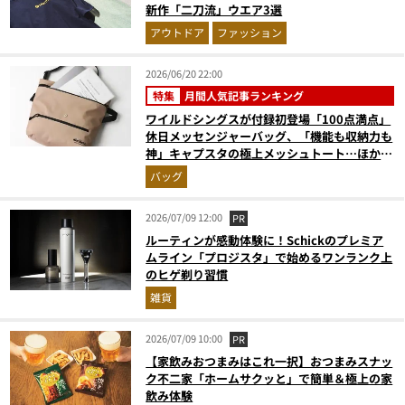
新作「二刀流」ウエア3選
アウトドア
ファッション
2026/06/20 22:00
特集
月間人気記事ランキング
ワイルドシングスが付録初登場「100点満点」
休日メッセンジャーバッグ、「機能も収納力も
神」キャプスタの極上メッシュトート…ほか
【付録の人気記事ランキングベスト3】（2026
バッグ
年5月版）
2026/07/09 12:00
PR
ルーティンが感動体験に！Schickのプレミア
ムライン「プロジスタ」で始めるワンランク上
のヒゲ剃り習慣
雑貨
2026/07/09 10:00
PR
【家飲みおつまみはこれ一択】おつまみスナッ
ク不二家「ホームサクッと」で簡単＆極上の家
飲み体験