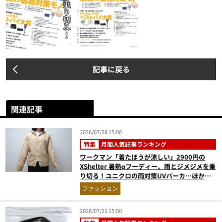
記事に戻る
関連記事
2026/07/28 15:00
特集
月間人気記事ランキング
ワークマン「着たほうが涼しい」2900円の
XShelter 暑熱αフーディー、雨とジメジメを乗
り切る！ユニクロの雨対策UVパーカ…ほか
【アウターの人気記事ランキングベスト3】
ファッション
（2026年6月版）
2026/07/21 15:00