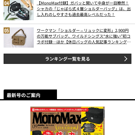
【MonoMax付録】ガバッと開いて中身が一目瞭然！
シャカの「じゃばら式４層ショルダーバッグ」は、出
し入れのしやすさも過去最高レベルだった！
ワークマン「ショルダー⇔リュックに変形」2,900円
の万能サブバッグ、ワイルドシングス“水に強い”初コ
ラボ付録…ほか【休日バッグの人気記事ランキングベ
スト3】（2026年6月版）
ランキング一覧を見る
最新号のご案内