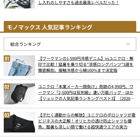
し入れのしやすさも過去最高レベルだった！
モノマックス 人気記事ランキング
【ワークマンの1,590円冷感デニム】vsユニクロ・無
印で比較！猛暑を乗り切る“涼感ロングパンツ”3選を
徹底解剖。接触冷感から綿100%まで決定版
ユニクロ「本業メーカー顔負け」奇跡の4,990円、ワ
ークマン「2,500円は反則級」凄い万能バッグ…ほか
【リュックの人気記事ランキングベスト3】（2026年
6月版）
【汗だく通勤からの解放】ユニクロのポロシャツが夏
ビジネスの大正解！オリヒカの透け防止シャツも優
秀。酷暑も涼しい顔で働ける超快適ウエアの実力