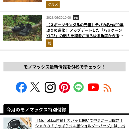
グルメ
2026/06/30 10:00
PR
【スポーツサンダルの元祖】テバの名作が9年
ぶりの進化！ アップデートした「ハリケーン
XLT3」の魅力を識者があらゆる角度から徹底
解説！
靴
モノマックス最新情報をSNSでチェック！
今月のモノマックス特別付録
【MonoMax付録】ガバッと開いて中身が一目瞭然！
シャカの「じゃばら式４層ショルダーバッグ」は、出