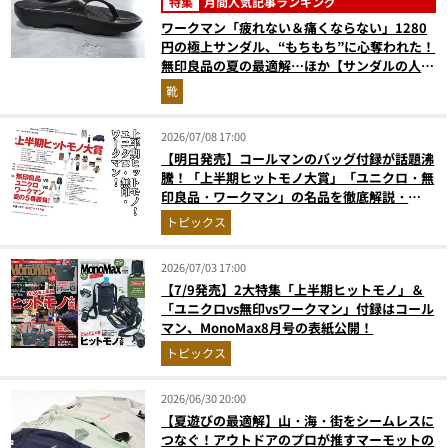
特集
月間人気記事ランキング
ワークマン「疲れない＆痛くならない」1280
円の極上サンダル、“もちもち”に心奪われた！
無印良品の夏の最適解…ほか【サンダルの人気
記事ランキングベスト3】（2026年6月版）
靴
2026/07/08 17:00
【明日発売】コールマンのバッグ付録が話題沸
騰！「上半期ヒットモノ大賞」「ユニクロ・無
印良品・ワークマン」の名品を徹底解説・
MonoMax8月号の目次を公開
トピックス
2026/07/03 17:00
【7/9発売】2大特集「上半期ヒットモノ」＆
「ユニクロvs無印vsワークマン」付録はコール
マン、MonoMax8月号の表紙公開！
トピックス
2026/06/30 20:00
【夏遊びの最適解】山・海・街をシームレスに
つなぐ！アウトドアのプロが推すマーモットの