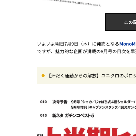
この
いよいよ明日7月9日（木）に発売となる
MonoM
ですが、魅力的な企画が満載の8月号の目次を早
【汗だく通勤からの解放】ユニクロのポロ
秀。酷暑も涼しい顔で働ける超快適ウエア