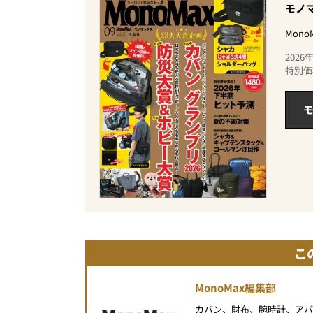
モノマ
Mon
202
特別価
モ
こ
MonoMax編集部
カバン、財布、腕時計、ア