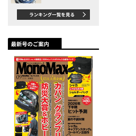
者が語る「GWR-B3000」最
新ムーブメントの衝撃
ランキング一覧を見る
最新号のご案内