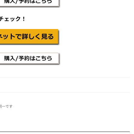
くチェック！
同一です