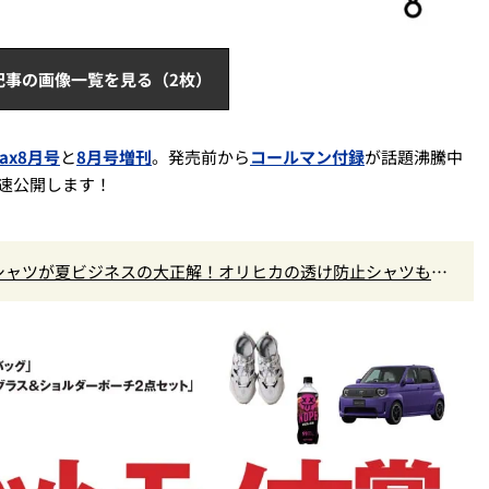
記事の画像一覧を見る（2枚）
ax8月号
と
8月号増刊
。発売前から
コールマン付録
が話題沸騰中
速公開します！
シャツが夏ビジネスの大正解！オリヒカの透け防止シャツも優
の実力