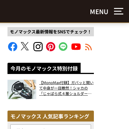
MENU
モノマックス最新情報をSNSでチェック！
今月のモノマックス特別付録
【MonoMax付録】ガバッと開い
て中身が一目瞭然！シャカの
「じゃばら式４層ショルダーバ
ッグ」は、出し入れのしやすさ
も過去最高レベルだった！
モノマックス 人気記事ランキング