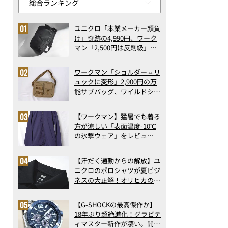
ユニクロ「本業メーカー顔負
け」奇跡の4,990円、ワーク
マン「2,500円は反則級」凄
い万能バッグ…ほか【リュッ
クの人気記事ランキングベス
ワークマン「ショルダー⇔リ
ト3】（2026年6月版）
ュックに変形」2,900円の万
能サブバッグ、ワイルドシン
グス“水に強い”初コラボ付
録…ほか【休日バッグの人気
【ワークマン】猛暑でも着る
記事ランキングベスト3】
方が涼しい「表面温度-10℃
（2026年6月版）
の氷撃ウェア」をレビュ
ー！“腕だけ濡らすのが正
解”の気化冷却機能が凄い
【汗だく通勤からの解放】ユ
ニクロのポロシャツが夏ビジ
ネスの大正解！オリヒカの透
け防止シャツも優秀。酷暑も
涼しい顔で働ける超快適ウエ
【G-SHOCKの最高傑作か】
アの実力
18年ぶり超絶進化！グラビテ
ィマスター新作が凄い。開発