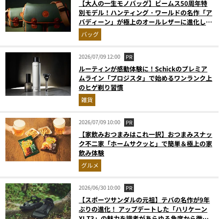
【大人の一生モノバッグ】ビームス50周年特
別モデル！ハンティング・ワールドの名作「ア
バディーン」が極上のオールレザーに進化して
登場
バッグ
2026/07/09 12:00
PR
ルーティンが感動体験に！Schickのプレミア
ムライン「プロジスタ」で始めるワンランク上
のヒゲ剃り習慣
雑貨
2026/07/09 10:00
PR
【家飲みおつまみはこれ一択】おつまみスナッ
ク不二家「ホームサクッと」で簡単＆極上の家
飲み体験
グルメ
2026/06/30 10:00
PR
【スポーツサンダルの元祖】テバの名作が9年
ぶりの進化！ アップデートした「ハリケーン
XLT3」の魅力を識者があらゆる角度から徹底