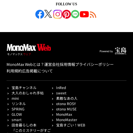
FOLLOW US
MonoMax Webとは？
運営会社
採用情報
プライバシーポリシー
利用規約
広告掲載について
宝島チャンネル
InRed
大人のおしゃれ手帖
sweet
mini
素敵なあの人
リンネル
otona ROSY
SPRiNG
otona MUSE
GLOW
MonoMax
smart
MonoMaster
田舎暮らしの本
宝島すごい！WEB
『このミステリーがすご