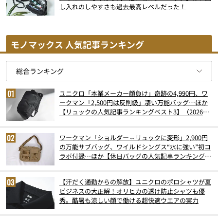
し入れのしやすさも過去最高レベルだった！
モノマックス 人気記事ランキング
ユニクロ「本業メーカー顔負け」奇跡の4,990円、ワ
ークマン「2,500円は反則級」凄い万能バッグ…ほか
【リュックの人気記事ランキングベスト3】（2026年
6月版）
ワークマン「ショルダー⇔リュックに変形」2,900円
の万能サブバッグ、ワイルドシングス“水に強い”初コ
ラボ付録…ほか【休日バッグの人気記事ランキングベ
スト3】（2026年6月版）
【汗だく通勤からの解放】ユニクロのポロシャツが夏
ビジネスの大正解！オリヒカの透け防止シャツも優
秀。酷暑も涼しい顔で働ける超快適ウエアの実力