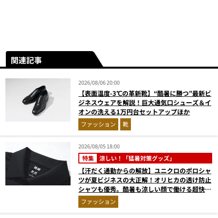
関連記事
2026/08/06 20:00
【表面温度-3℃の革新靴】“酷暑に勝つ”最新ビ
ジネスウェアを解説！巨大通気口シューズ＆イ
オンの洗える1万円台セットアップほか
ファッション
靴
2026/08/05 18:00
特集
涼しい！「猛暑対策グッズ」
【汗だく通勤からの解放】ユニクロのポロシャ
ツが夏ビジネスの大正解！オリヒカの透け防止
シャツも優秀。酷暑も涼しい顔で働ける超快適
ウエアの実力
ファッション