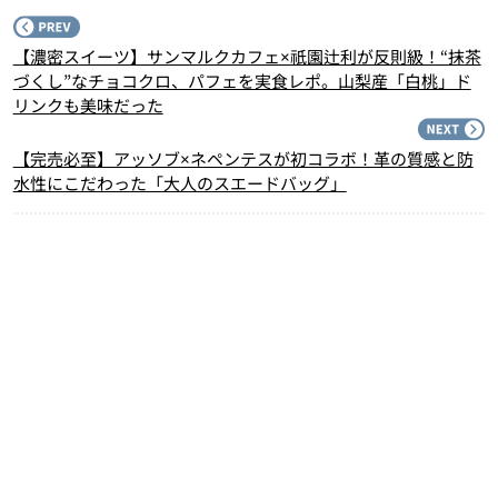
P
【濃密スイーツ】サンマルクカフェ×祇園辻利が反則級！“抹茶
づくし”なチョコクロ、パフェを実食レポ。山梨産「白桃」ド
リンクも美味だった
N
【完売必至】アッソブ×ネペンテスが初コラボ！革の質感と防
水性にこだわった「大人のスエードバッグ」