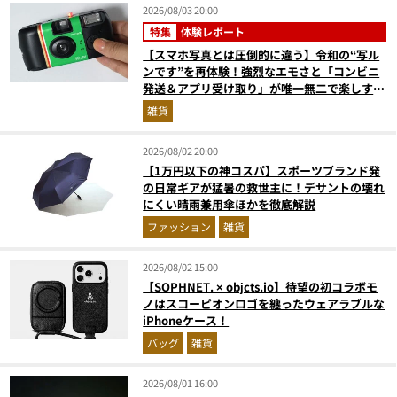
2026/08/03 20:00
特集
体験レポート
【スマホ写真とは圧倒的に違う】令和の“写ル
ンです”を再体験！強烈なエモさと「コンビニ
発送＆アプリ受け取り」が唯一無二で楽しすぎ
た
雑貨
2026/08/02 20:00
【1万円以下の神コスパ】スポーツブランド発
の日常ギアが猛暑の救世主に！デサントの壊れ
にくい晴雨兼用傘ほかを徹底解説
ファッション
雑貨
2026/08/02 15:00
【SOPHNET. × objcts.io】待望の初コラボモ
ノはスコーピオンロゴを纏ったウェアラブルな
iPhoneケース！
バッグ
雑貨
2026/08/01 16:00