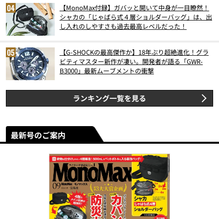
【MonoMax付録】ガバッと開いて中身が一目瞭然！
シャカの「じゃばら式４層ショルダーバッグ」は、出
し入れのしやすさも過去最高レベルだった！
【G-SHOCKの最高傑作か】18年ぶり超絶進化！グラ
ビティマスター新作が凄い。開発者が語る「GWR-
B3000」最新ムーブメントの衝撃
ランキング一覧を見る
最新号のご案内