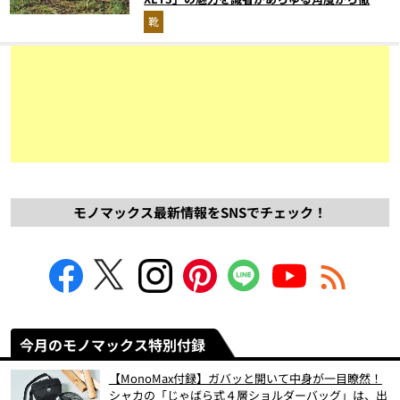
解説！
靴
モノマックス最新情報をSNSでチェック！
今月のモノマックス特別付録
【MonoMax付録】ガバッと開いて中身が一目瞭然！
シャカの「じゃばら式４層ショルダーバッグ」は、出