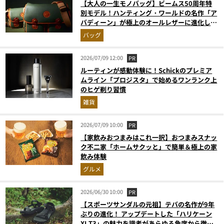
【大人の一生モノバッグ】ビームス50周年特
別モデル！ハンティング・ワールドの名作「ア
バディーン」が極上のオールレザーに進化して
登場
バッグ
2026/07/09 12:00
PR
ルーティンが感動体験に！Schickのプレミア
ムライン「プロジスタ」で始めるワンランク上
のヒゲ剃り習慣
雑貨
2026/07/09 10:00
PR
【家飲みおつまみはこれ一択】おつまみスナッ
ク不二家「ホームサクッと」で簡単＆極上の家
飲み体験
グルメ
2026/06/30 10:00
PR
【スポーツサンダルの元祖】テバの名作が9年
ぶりの進化！ アップデートした「ハリケーン
XLT3」の魅力を識者があらゆる角度から徹底