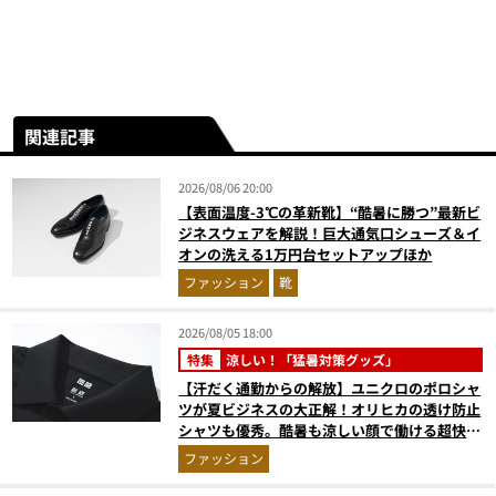
関連記事
2026/08/06 20:00
【表面温度-3℃の革新靴】“酷暑に勝つ”最新ビ
ジネスウェアを解説！巨大通気口シューズ＆イ
オンの洗える1万円台セットアップほか
ファッション
靴
2026/08/05 18:00
特集
涼しい！「猛暑対策グッズ」
【汗だく通勤からの解放】ユニクロのポロシャ
ツが夏ビジネスの大正解！オリヒカの透け防止
シャツも優秀。酷暑も涼しい顔で働ける超快適
ウエアの実力
ファッション