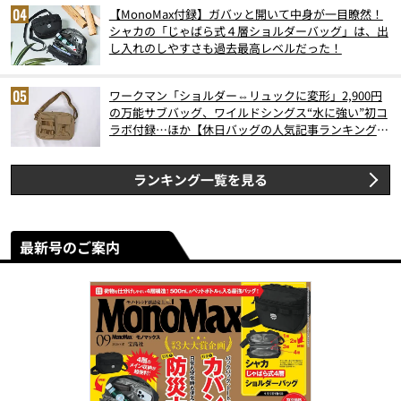
【MonoMax付録】ガバッと開いて中身が一目瞭然！
シャカの「じゃばら式４層ショルダーバッグ」は、出
し入れのしやすさも過去最高レベルだった！
ワークマン「ショルダー⇔リュックに変形」2,900円
の万能サブバッグ、ワイルドシングス“水に強い”初コ
ラボ付録…ほか【休日バッグの人気記事ランキングベ
スト3】（2026年6月版）
ランキング一覧を見る
最新号のご案内