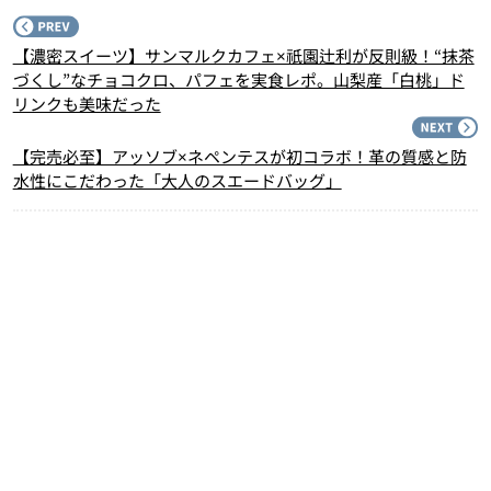
P
【濃密スイーツ】サンマルクカフェ×祇園辻利が反則級！“抹茶
づくし”なチョコクロ、パフェを実食レポ。山梨産「白桃」ド
リンクも美味だった
N
【完売必至】アッソブ×ネペンテスが初コラボ！革の質感と防
水性にこだわった「大人のスエードバッグ」