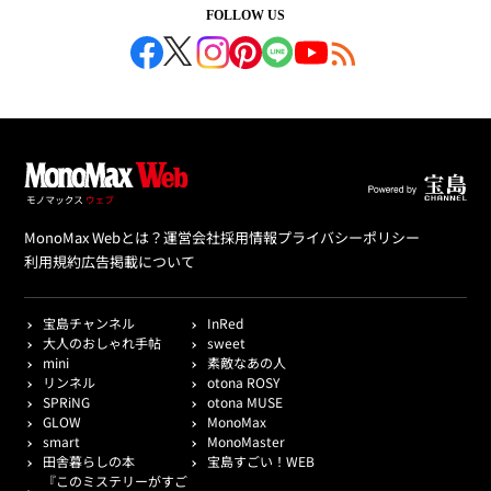
FOLLOW US
MonoMax Webとは？
運営会社
採用情報
プライバシーポリシー
利用規約
広告掲載について
宝島チャンネル
InRed
大人のおしゃれ手帖
sweet
mini
素敵なあの人
リンネル
otona ROSY
SPRiNG
otona MUSE
GLOW
MonoMax
smart
MonoMaster
田舎暮らしの本
宝島すごい！WEB
『このミステリーがすご