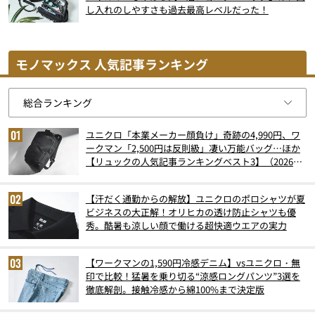
し入れのしやすさも過去最高レベルだった！
モノマックス 人気記事ランキング
ユニクロ「本業メーカー顔負け」奇跡の4,990円、ワ
ークマン「2,500円は反則級」凄い万能バッグ…ほか
【リュックの人気記事ランキングベスト3】（2026年
6月版）
【汗だく通勤からの解放】ユニクロのポロシャツが夏
ビジネスの大正解！オリヒカの透け防止シャツも優
秀。酷暑も涼しい顔で働ける超快適ウエアの実力
【ワークマンの1,590円冷感デニム】vsユニクロ・無
印で比較！猛暑を乗り切る“涼感ロングパンツ”3選を
徹底解剖。接触冷感から綿100%まで決定版