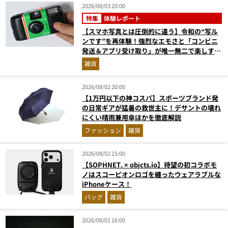
2026/08/03 20:00
特集
体験レポート
【スマホ写真とは圧倒的に違う】令和の“写ル
ンです”を再体験！強烈なエモさと「コンビニ
発送＆アプリ受け取り」が唯一無二で楽しすぎ
た
雑貨
2026/08/02 20:00
【1万円以下の神コスパ】スポーツブランド発
の日常ギアが猛暑の救世主に！デサントの壊れ
にくい晴雨兼用傘ほかを徹底解説
ファッション
雑貨
2026/08/02 15:00
【SOPHNET. × objcts.io】待望の初コラボモ
ノはスコーピオンロゴを纏ったウェアラブルな
iPhoneケース！
バッグ
雑貨
2026/08/01 16:00