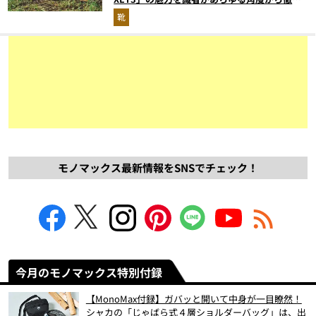
解説！
靴
モノマックス最新情報をSNSでチェック！
今月のモノマックス特別付録
【MonoMax付録】ガバッと開いて中身が一目瞭然！
シャカの「じゃばら式４層ショルダーバッグ」は、出