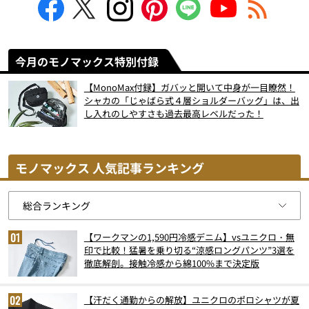
今月のモノマックス特別付録
【MonoMax付録】ガバッと開いて中身が一目瞭然！
シャカの「じゃばら式４層ショルダーバッグ」は、出
し入れのしやすさも過去最高レベルだった！
モノマックス 人気記事ランキング
【ワークマンの1,590円冷感デニム】vsユニクロ・無
印で比較！猛暑を乗り切る“涼感ロングパンツ”3選を
徹底解剖。接触冷感から綿100%まで決定版
【汗だく通勤からの解放】ユニクロのポロシャツが夏