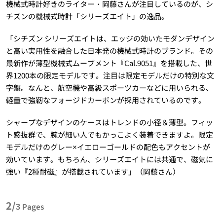
機械式時計好きのライター・岡藤さんが注目しているのが、シ
チズンの機械式時計「シリーズエイト」の逸品。
「シチズン シリーズエイトは、エッジの効いたモダンデザイン
と高い実用性を融合した日本発の機械式時計のブランド。その
最新作が薄型機械式ムーブメント『Cal.9051』を搭載した、世
界1200本の限定モデルです。注目は限定モデルだけの特別な文
字盤。なんと、航空機や高級スポーツカーなどに用いられる、
軽量で強靭なフォージドカーボンが採用されているのです。
シャープなデザインのケースはトレンドの小径＆薄型。フィッ
ト感抜群で、腕が細い人でもかっこよく装着できますよ。限定
モデルだけのグレー×イエローゴールドの配色もアクセントが
効いています。もちろん、シリーズエイトには共通で、磁気に
強い『2種耐磁』が搭載されています」（岡藤さん）
2/
3
Pages