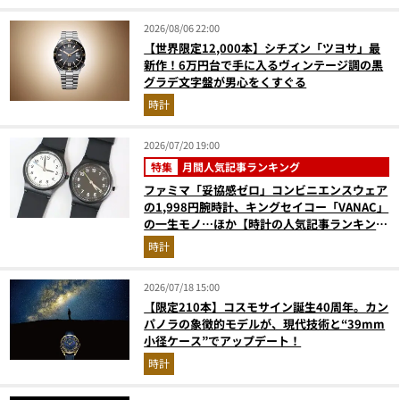
2026/08/06 22:00
【世界限定12,000本】シチズン「ツヨサ」最
新作！6万円台で手に入るヴィンテージ調の黒
グラデ文字盤が男心をくすぐる
時計
2026/07/20 19:00
特集
月間人気記事ランキング
ファミマ「妥協感ゼロ」コンビニエンスウェア
の1,998円腕時計、キングセイコー「VANAC」
の一生モノ…ほか【時計の人気記事ランキング
ベスト3】（2026年6月版）
時計
2026/07/18 15:00
【限定210本】コスモサイン誕生40周年。カン
パノラの象徴的モデルが、現代技術と“39mm
小径ケース”でアップデート！
時計