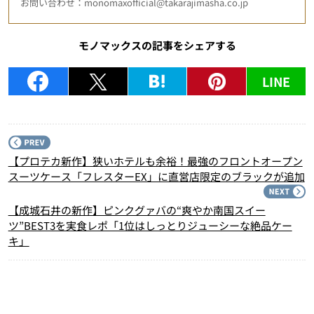
お問い合わせ：monomaxofficial@takarajimasha.co.jp
モノマックスの記事をシェアする
LINE
P
【プロテカ新作】狭いホテルも余裕！最強のフロントオープン
スーツケース「フレスターEX」に直営店限定のブラックが追加
N
【成城石井の新作】ピンクグァバの“爽やか南国スイー
ツ”BEST3を実食レポ「1位はしっとりジューシーな絶品ケー
キ」