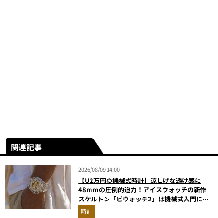
関連記事
2026/08/09 14:00
【U2万円の機械式時計】涼しげな透け感に
48mmの圧倒的迫力！アイスウォッチの新作
スケルトン「ビウォッチ2」は機械式入門にも
最適な一本
時計