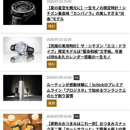
2026/07/15 15:00
【夏の星空を腕元に】一生モノの限定時計！シ
チズン最高峰「カンパノラ」の美しすぎる“光
条”モデル
時計
2026/07/13 22:00
【究極の実用時計】ザ・シチズン「エコ・ドラ
イブ」限定モデルは“藍染和紙”⽂字板。年差
±5秒&永久カレンダー搭載の一生モノ
時計
2026/07/09 12:00
PR
ルーティンが感動体験に！Schickのプレミア
ムライン「プロジスタ」で始めるワンランク上
のヒゲ剃り習慣
雑貨
2026/07/09 10:00
PR
【家飲みおつまみはこれ一択】おつまみスナッ
ク不二家「ホームサクッと」で簡単＆極上の家