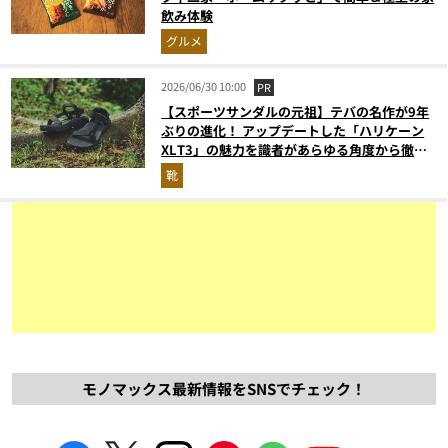
飲み体験
グルメ
2026/06/30 10:00
PR
【スポーツサンダルの元祖】テバの名作が9年
ぶりの進化！ アップデートした「ハリケーン
XLT3」の魅力を識者があらゆる角度から徹底
解説！
靴
モノマックス最新情報をSNSでチェック！