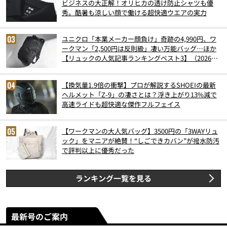
ビジネスの大正解！オリヒカの透け防止シャツも優
秀。酷暑も涼しい顔で働ける超快適ウエアの実力
ユニクロ「本業メーカー顔負け」奇跡の4,990円、ワ
ークマン「2,500円は反則級」凄い万能バッグ…ほか
【リュックの人気記事ランキングベスト3】（2026年
6月版）
【換気量1.9倍の衝撃】プロが解説するSHOEIの最新
ヘルメット「Z-9」の凄さとは？浮き上がり13%減で
高速ライドも超快適な傑作フルフェイス
【ワークマンの大人気バッグ】3500円の「3WAYリュ
ック」をマニアが絶賛！“しごできカバン”が撥水防汚
で評判以上に優秀だった
ランキング一覧を見る
最新号のご案内