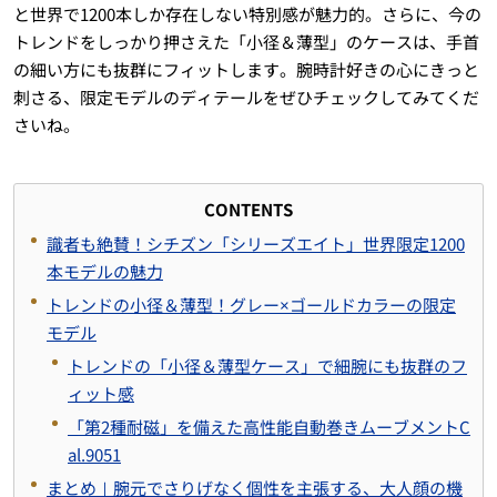
と世界で1200本しか存在しない特別感が魅力的。さらに、今の
トレンドをしっかり押さえた「小径＆薄型」のケースは、手首
の細い方にも抜群にフィットします。腕時計好きの心にきっと
刺さる、限定モデルのディテールをぜひチェックしてみてくだ
さいね。
CONTENTS
識者も絶賛！シチズン「シリーズエイト」世界限定1200
本モデルの魅力
トレンドの小径＆薄型！グレー×ゴールドカラーの限定
モデル
トレンドの「小径＆薄型ケース」で細腕にも抜群のフ
ィット感
「第2種耐磁」を備えた高性能自動巻きムーブメントC
al.9051
まとめ｜腕元でさりげなく個性を主張する、大人顔の機