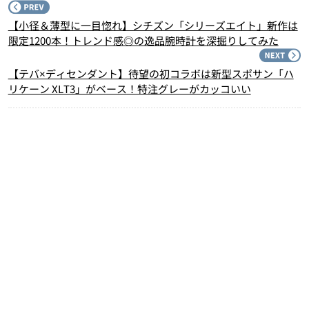
P
【小径＆薄型に一目惚れ】シチズン「シリーズエイト」新作は
限定1200本！トレンド感◎の逸品腕時計を深掘りしてみた
N
【テバ×ディセンダント】待望の初コラボは新型スポサン「ハ
リケーン XLT3」がベース！特注グレーがカッコいい