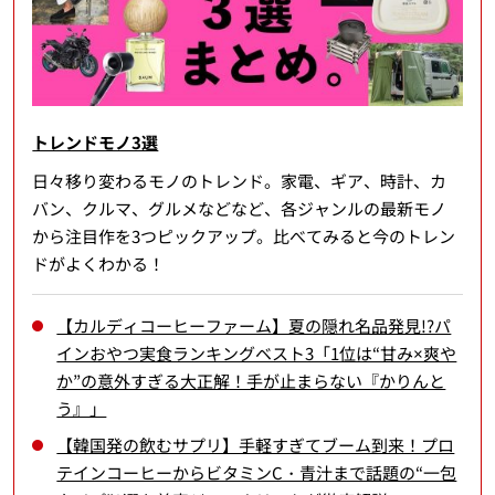
トレンドモノ3選
日々移り変わるモノのトレンド。家電、ギア、時計、カ
バン、クルマ、グルメなどなど、各ジャンルの最新モノ
から注目作を3つピックアップ。比べてみると今のトレン
ドがよくわかる！
【カルディコーヒーファーム】夏の隠れ名品発見!?パ
インおやつ実食ランキングベスト3「1位は“甘み×爽や
か”の意外すぎる大正解！手が止まらない『かりんと
う』」
【韓国発の飲むサプリ】手軽すぎてブーム到来！プロ
テインコーヒーからビタミンC・青汁まで話題の“一包