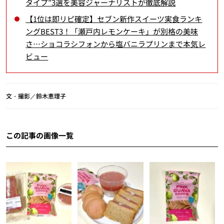
タイプ”3選を美容ジャーナリストが徹底解説
【1位は即リピ確定】セブン新作スイーツ実食ランキ
ングBEST3！「瀬戸内レモンケーキ」が別格の美味
さ…ショコラシフォンから塩バニラプリンまで本気レ
ビュー
文・撮影／鈴木恵理子
この記事の画像一覧