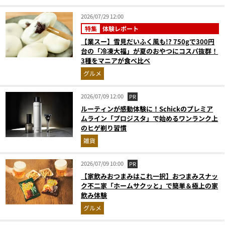
2026/07/29 12:00
特集
体験レポート
【業スー】雪見だいふく風も!? 750gで300円
台の「冷凍大福」が夏のおやつにコスパ抜群！
3種をマニアが食べ比べ
グルメ
2026/07/09 12:00
PR
ルーティンが感動体験に！Schickのプレミア
ムライン「プロジスタ」で始めるワンランク上
のヒゲ剃り習慣
雑貨
2026/07/09 10:00
PR
【家飲みおつまみはこれ一択】おつまみスナッ
ク不二家「ホームサクッと」で簡単＆極上の家
飲み体験
グルメ