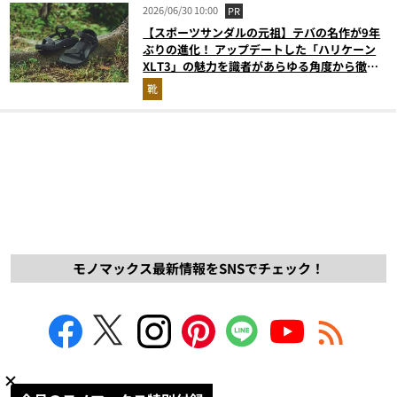
2026/06/30 10:00
PR
【スポーツサンダルの元祖】テバの名作が9年
ぶりの進化！ アップデートした「ハリケーン
XLT3」の魅力を識者があらゆる角度から徹底
解説！
靴
モノマックス最新情報をSNSでチェック！