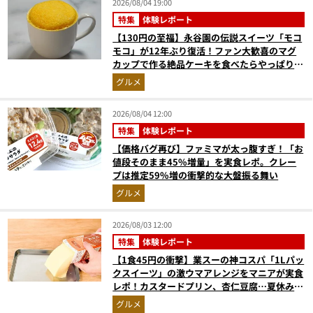
2026/08/04 19:00
特集
体験レポート
【130円の至福】永谷園の伝説スイーツ「モコ
モコ」が12年ぶり復活！ファン大歓喜のマグ
カップで作る絶品ケーキを食べたらやっぱり最
高にウマかった
グルメ
2026/08/04 12:00
特集
体験レポート
【価格バグ再び】ファミマが太っ腹すぎ！「お
値段そのまま45%増量」を実食レポ。クレー
プは推定59%増の衝撃的な大盤振る舞い
グルメ
2026/08/03 12:00
特集
体験レポート
【1食45円の衝撃】業スーの神コスパ「1Lパッ
クスイーツ」の激ウマアレンジをマニアが実食
レポ！カスタードプリン、杏仁豆腐…夏休みの
おやつに最強すぎた
グルメ