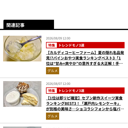
関連記事
2026/08/09 12:00
特集
トレンドモノ3選
【カルディコーヒーファーム】夏の隠れ名品発
見!?パインおやつ実食ランキングベスト3「1
位は“甘み×爽やか”の意外すぎる大正解！手が
止まらない『かりんとう』」
グルメ
2026/08/07 12:00
特集
トレンドモノ3選
【1位は即リピ確定】セブン新作スイーツ実食
ランキングBEST3！「瀬戸内レモンケーキ」
が別格の美味さ…ショコラシフォンから塩バニ
ラプリンまで本気レビュー
グルメ