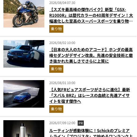
2026/08/04 07:30
【スズキ最高峰の傑作バイク】新型「GSX-
R1000R」は歴代カラーの40周年デザイン！大
幅進化した至高のスーパースポーツを乗り物ラ
イターが解説
乗り物
2026/08/02 10:00
【日本の大人のためのアコード】ホンダの最高
峰セダンがデザイン改良。先進の安全技術と磨
き抜かれた美しさでさらに上質に
乗り物
2026/08/01 10:00
【人気FRピュアスポーツがさらに進化】最新
「スバル BRZ」はレースの血統と先進アイサ
イトを宿す傑作へ
乗り物
2026/07/09 12:00
PR
ルーティンが感動体験に！Schickのプレミア
ムライン「プロジスタ」で始めるワンランク上