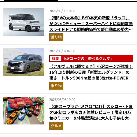
2026/08/09 10:00
【軽EVの大本命】BYD本気の新型「ラッコ」
がついにデビュー！スーパーハイトに両側電動
スライドドア＆戦略的価格で軽自動車の勢力図
はどうなる？
乗り物
2026/08/07 07:00
特集
小沢コージの「遊べるクルマ」
【アルヴェルに勝てる？】小沢コージが試乗！
16年ぶり刷新の日産「新型エルグランド」の
凄さ…トルク500Nm超の第3世代e-POWER＆
和の格調高きデザインを徹底チェック
乗り物
2026/08/06 19:00
【GRスープラが“〆さば”に!?】スシロー×トヨ
タGR初コラボをガチ体験レビュー！限定14万
台のミニカー＆体験型演出に大人も子供も大興
奮間違いなし
グルメ