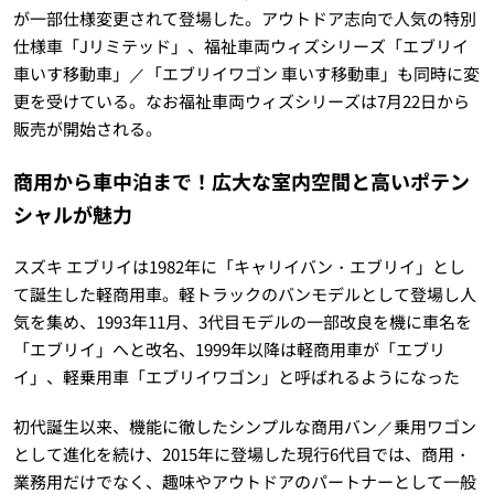
が一部仕様変更されて登場した。アウトドア志向で人気の特別
仕様車「Jリミテッド」、福祉車両ウィズシリーズ「エブリイ
車いす移動車」／「エブリイワゴン 車いす移動車」も同時に変
更を受けている。なお福祉車両ウィズシリーズは7月22日から
販売が開始される。
商用から車中泊まで！広大な室内空間と高いポテン
シャルが魅力
スズキ エブリイは1982年に「キャリイバン・エブリイ」とし
て誕生した軽商用車。軽トラックのバンモデルとして登場し人
気を集め、1993年11月、3代目モデルの一部改良を機に車名を
「エブリイ」へと改名、1999年以降は軽商用車が「エブリ
イ」、軽乗用車「エブリイワゴン」と呼ばれるようになった
初代誕生以来、機能に徹したシンプルな商用バン／乗用ワゴン
として進化を続け、2015年に登場した現行6代目では、商用・
業務用だけでなく、趣味やアウトドアのパートナーとして一般