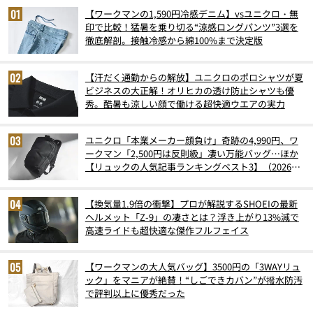
【ワークマンの1,590円冷感デニム】vsユニクロ・無
印で比較！猛暑を乗り切る“涼感ロングパンツ”3選を
徹底解剖。接触冷感から綿100%まで決定版
【汗だく通勤からの解放】ユニクロのポロシャツが夏
ビジネスの大正解！オリヒカの透け防止シャツも優
秀。酷暑も涼しい顔で働ける超快適ウエアの実力
ユニクロ「本業メーカー顔負け」奇跡の4,990円、ワ
ークマン「2,500円は反則級」凄い万能バッグ…ほか
【リュックの人気記事ランキングベスト3】（2026年
6月版）
【換気量1.9倍の衝撃】プロが解説するSHOEIの最新
ヘルメット「Z-9」の凄さとは？浮き上がり13%減で
高速ライドも超快適な傑作フルフェイス
【ワークマンの大人気バッグ】3500円の「3WAYリュ
ック」をマニアが絶賛！“しごできカバン”が撥水防汚
で評判以上に優秀だった