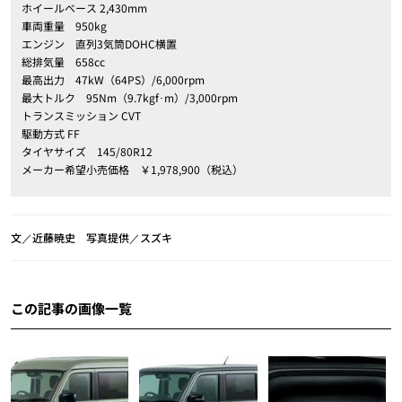
ホイールベース 2,430mm
車両重量 950kg
エンジン 直列3気筒DOHC横置
総排気量 658cc
最高出力 47kW（64PS）/6,000rpm
最大トルク 95Nm（9.7kgf･m）/3,000rpm
トランスミッション CVT
駆動方式 FF
タイヤサイズ 145/80R12
メーカー希望小売価格 ￥1,978,900（税込）
文／近藤暁史 写真提供／スズキ
この記事の画像一覧