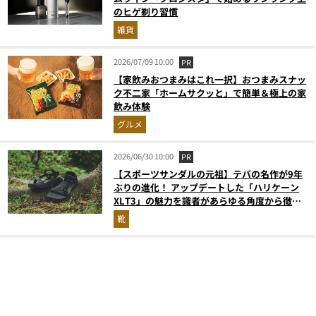
のヒゲ剃り習慣
雑貨
2026/07/09 10:00
PR
【家飲みおつまみはこれ一択】おつまみスナッ
ク不二家「ホームサクッと」で簡単＆極上の家
飲み体験
グルメ
2026/06/30 10:00
PR
【スポーツサンダルの元祖】テバの名作が9年
ぶりの進化！ アップデートした「ハリケーン
XLT3」の魅力を識者があらゆる角度から徹底
解説！
靴