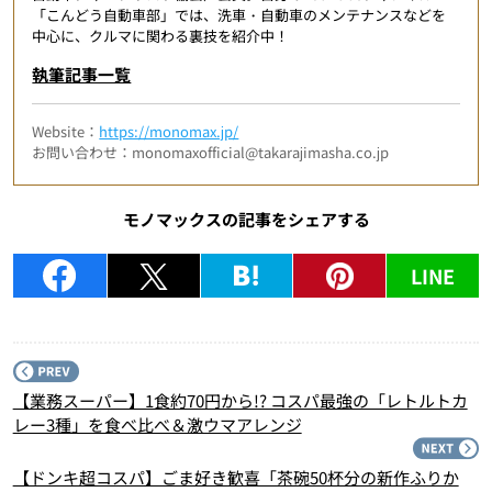
「こんどう自動車部」では、洗車・自動車のメンテナンスなどを
中心に、クルマに関わる裏技を紹介中！
執筆記事一覧
Website：
https://monomax.jp/
お問い合わせ：monomaxofficial@takarajimasha.co.jp
モノマックスの記事をシェアする
LINE
P
【業務スーパー】1食約70円から!? コスパ最強の「レトルトカ
レー3種」を食べ比べ＆激ウマアレンジ
N
【ドンキ超コスパ】ごま好き歓喜「茶碗50杯分の新作ふりか