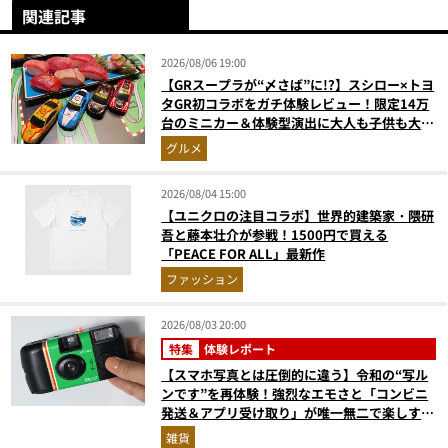
関連記事
2026/08/06 19:00
【GRスープラが“〆さば”に!?】スシロー×トヨ
タGR初コラボをガチ体験レビュー！限定14万
台のミニカー＆体験型演出に大人も子供も大興
奮間違いなし
グルメ
2026/08/04 15:00
【ユニクロの注目コラボ】世界的建築家・隈研
吾と藤本壮介が参戦！1500円で買える
「PEACE FOR ALL」最新作
ファッション
2026/08/03 20:00
特集
体験レポート
【スマホ写真とは圧倒的に違う】令和の“写ル
ンです”を再体験！強烈なエモさと「コンビニ
発送＆アプリ受け取り」が唯一無二で楽しすぎ
た
雑貨