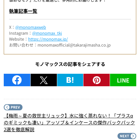
執筆記事一覧
X：
@monomaxweb
Instagram：
@monomax_tkj
Website：
https://monomax.jp/
お問い合わせ：monomaxofficial@takarajimasha.co.jp
モノマックスの記事をシェアする
LINE
P
【梅雨～夏の救世主リュック】水に強く蒸れない！「プラスα
のギミックも凄い」アッソブ＆インケースの傑作バックパック
2選を徹底解説
N