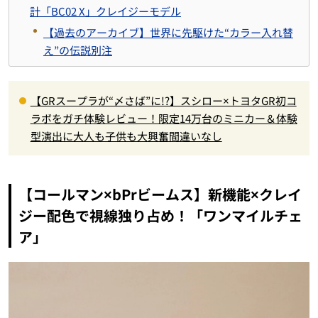
計「BC02 X」クレイジーモデル
【過去のアーカイブ】世界に先駆けた“カラー入れ替
え”の伝説別注
【GRスープラが“〆さば”に!?】スシロー×トヨタGR初コ
ラボをガチ体験レビュー！限定14万台のミニカー＆体験
型演出に大人も子供も大興奮間違いなし
【コールマン×bPrビームス】新機能×クレイ
ジー配色で視線独り占め！「ワンマイルチェ
ア」