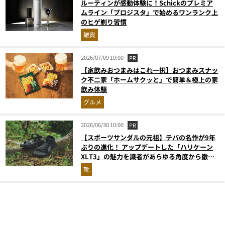
ルーティンが感動体験に！Schickのプレミア
ムライン「プロジスタ」で始めるワンランク上
のヒゲ剃り習慣
雑貨
2026/07/09 10:00
PR
【家飲みおつまみはこれ一択】おつまみスナッ
ク不二家「ホームサクッと」で簡単＆極上の家
飲み体験
グルメ
2026/06/30 10:00
PR
【スポーツサンダルの元祖】テバの名作が9年
ぶりの進化！ アップデートした「ハリケーン
XLT3」の魅力を識者があらゆる角度から徹底
解説！
靴