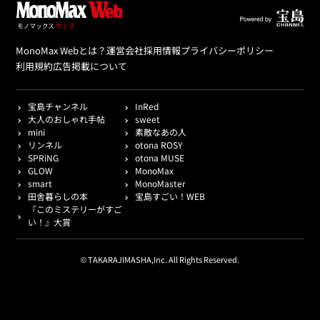
MonoMax Webとは？
運営会社
採用情報
プライバシーポリシー
利用規約
広告掲載について
宝島チャンネル
InRed
大人のおしゃれ手帖
sweet
mini
素敵なあの人
リンネル
otona ROSY
SPRiNG
otona MUSE
GLOW
MonoMax
smart
MonoMaster
田舎暮らしの本
宝島すごい！WEB
『このミステリーがすご
い！』大賞
© TAKARAJIMASHA,Inc. All Rights Reserved.