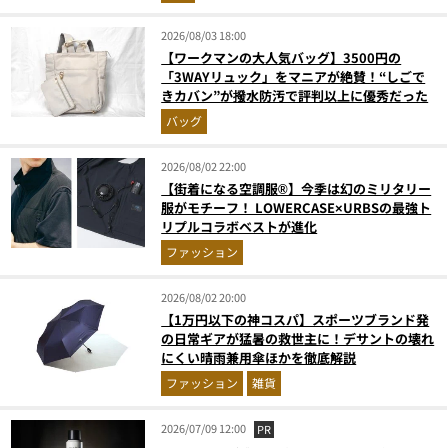
2026/08/03 18:00
【ワークマンの大人気バッグ】3500円の
「3WAYリュック」をマニアが絶賛！“しごで
きカバン”が撥水防汚で評判以上に優秀だった
バッグ
2026/08/02 22:00
【街着になる空調服®】今季は幻のミリタリー
服がモチーフ！ LOWERCASE×URBSの最強ト
リプルコラボベストが進化
ファッション
2026/08/02 20:00
【1万円以下の神コスパ】スポーツブランド発
の日常ギアが猛暑の救世主に！デサントの壊れ
にくい晴雨兼用傘ほかを徹底解説
ファッション
雑貨
2026/07/09 12:00
PR