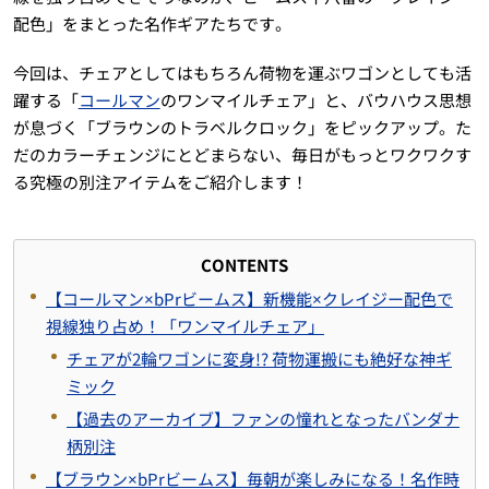
配色」をまとった名作ギアたちです。
今回は、チェアとしてはもちろん荷物を運ぶワゴンとしても活
躍する「
コールマン
のワンマイルチェア」と、バウハウス思想
が息づく「ブラウンのトラベルクロック」をピックアップ。た
だのカラーチェンジにとどまらない、毎日がもっとワクワクす
る究極の別注アイテムをご紹介します！
CONTENTS
【コールマン×bPrビームス】新機能×クレイジー配色で
視線独り占め！「ワンマイルチェア」
チェアが2輪ワゴンに変身!? 荷物運搬にも絶好な神ギ
ミック
【過去のアーカイブ】ファンの憧れとなったバンダナ
柄別注
【ブラウン×bPrビームス】毎朝が楽しみになる！名作時