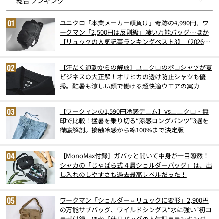
ユニクロ「本業メーカー顔負け」奇跡の4,990円、ワ
ークマン「2,500円は反則級」凄い万能バッグ…ほか
【リュックの人気記事ランキングベスト3】（2026年
6月版）
【汗だく通勤からの解放】ユニクロのポロシャツが夏
ビジネスの大正解！オリヒカの透け防止シャツも優
秀。酷暑も涼しい顔で働ける超快適ウエアの実力
【ワークマンの1,590円冷感デニム】vsユニクロ・無
印で比較！猛暑を乗り切る“涼感ロングパンツ”3選を
徹底解剖。接触冷感から綿100%まで決定版
【MonoMax付録】ガバッと開いて中身が一目瞭然！
シャカの「じゃばら式４層ショルダーバッグ」は、出
し入れのしやすさも過去最高レベルだった！
ワークマン「ショルダー⇔リュックに変形」2,900円
の万能サブバッグ、ワイルドシングス“水に強い”初コ
ラボ付録…ほか【休日バッグの人気記事ランキングベ