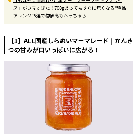
【もはや原価割れ!?】業スー「スモークチキンスライ
ス」がウマすぎた！700gあってもすぐに無くなる“絶品
アレンジ”5選で物価高もへっちゃら
【1】ALL国産しらぬいマーマレード｜かんき
つの甘みが口いっぱいに広がる！