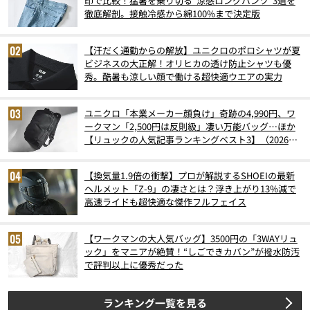
印で比較！猛暑を乗り切る“涼感ロングパンツ”3選を
徹底解剖。接触冷感から綿100%まで決定版
【汗だく通勤からの解放】ユニクロのポロシャツが夏
ビジネスの大正解！オリヒカの透け防止シャツも優
秀。酷暑も涼しい顔で働ける超快適ウエアの実力
ユニクロ「本業メーカー顔負け」奇跡の4,990円、ワ
ークマン「2,500円は反則級」凄い万能バッグ…ほか
【リュックの人気記事ランキングベスト3】（2026年
6月版）
【換気量1.9倍の衝撃】プロが解説するSHOEIの最新
ヘルメット「Z-9」の凄さとは？浮き上がり13%減で
高速ライドも超快適な傑作フルフェイス
【ワークマンの大人気バッグ】3500円の「3WAYリュ
ック」をマニアが絶賛！“しごできカバン”が撥水防汚
で評判以上に優秀だった
ランキング一覧を見る