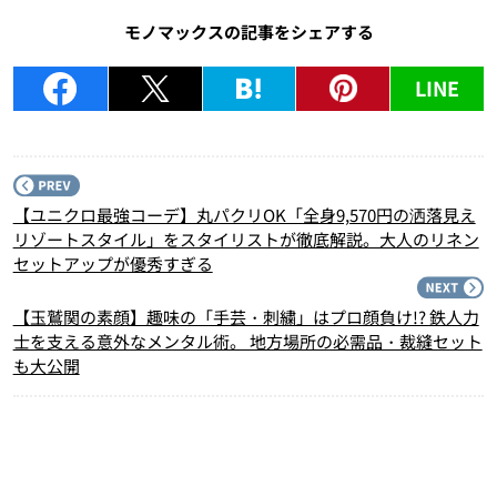
モノマックスの記事をシェアする
LINE
P
【ユニクロ最強コーデ】丸パクリOK「全身9,570円の洒落見え
リゾートスタイル」をスタイリストが徹底解説。大人のリネン
セットアップが優秀すぎる
N
【玉鷲関の素顔】趣味の「手芸・刺繍」はプロ顔負け!? 鉄人力
士を支える意外なメンタル術。 地方場所の必需品・裁縫セット
も大公開