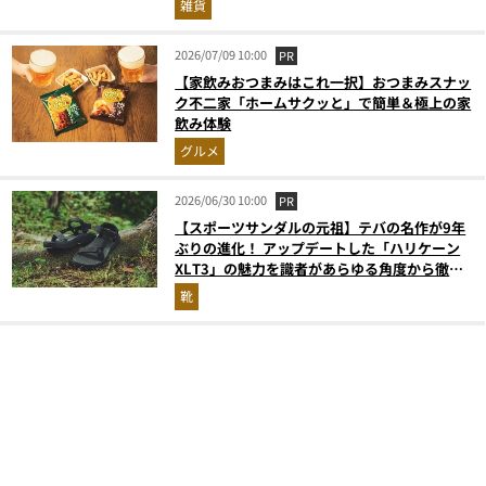
雑貨
2026/07/09 10:00
PR
【家飲みおつまみはこれ一択】おつまみスナッ
ク不二家「ホームサクッと」で簡単＆極上の家
飲み体験
グルメ
2026/06/30 10:00
PR
【スポーツサンダルの元祖】テバの名作が9年
ぶりの進化！ アップデートした「ハリケーン
XLT3」の魅力を識者があらゆる角度から徹底
解説！
靴