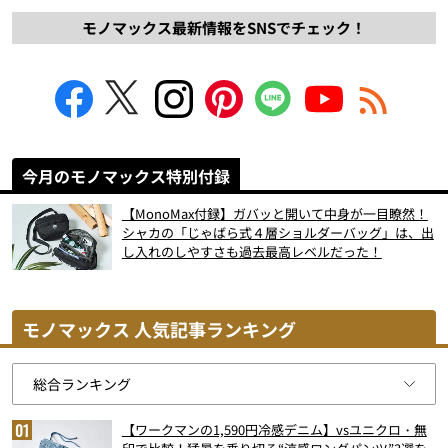
モノマックス最新情報をSNSでチェック！
今月のモノマックス特別付録
【MonoMax付録】ガバッと開いて中身が一目瞭然！
シャカの「じゃばら式４層ショルダーバッグ」は、出
し入れのしやすさも過去最高レベルだった！
モノマックス 人気記事ランキング
【ワークマンの1,590円冷感デニム】vsユニクロ・無