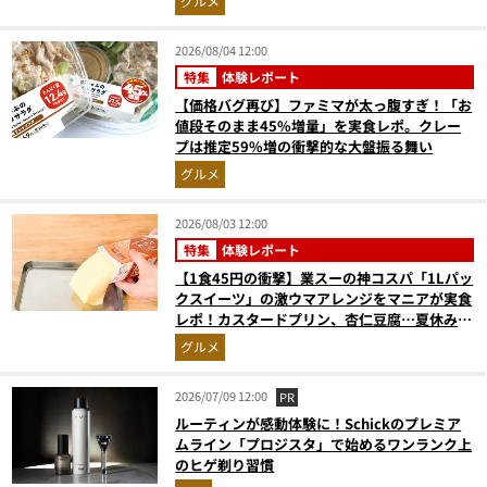
グルメ
2026/08/04 12:00
特集
体験レポート
【価格バグ再び】ファミマが太っ腹すぎ！「お
値段そのまま45%増量」を実食レポ。クレー
プは推定59%増の衝撃的な大盤振る舞い
グルメ
2026/08/03 12:00
特集
体験レポート
【1食45円の衝撃】業スーの神コスパ「1Lパッ
クスイーツ」の激ウマアレンジをマニアが実食
レポ！カスタードプリン、杏仁豆腐…夏休みの
おやつに最強すぎた
グルメ
2026/07/09 12:00
PR
ルーティンが感動体験に！Schickのプレミア
ムライン「プロジスタ」で始めるワンランク上
のヒゲ剃り習慣