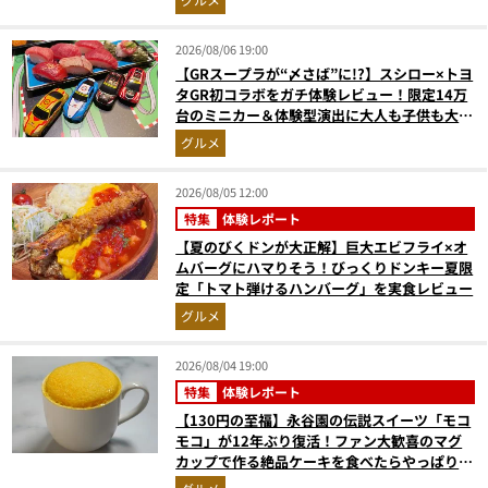
2026/08/06 19:00
【GRスープラが“〆さば”に!?】スシロー×トヨ
タGR初コラボをガチ体験レビュー！限定14万
台のミニカー＆体験型演出に大人も子供も大興
奮間違いなし
グルメ
2026/08/05 12:00
特集
体験レポート
【夏のびくドンが大正解】巨大エビフライ×オ
ムバーグにハマりそう！びっくりドンキー夏限
定「トマト弾けるハンバーグ」を実食レビュー
グルメ
2026/08/04 19:00
特集
体験レポート
【130円の至福】永谷園の伝説スイーツ「モコ
モコ」が12年ぶり復活！ファン大歓喜のマグ
カップで作る絶品ケーキを食べたらやっぱり最
高にウマかった