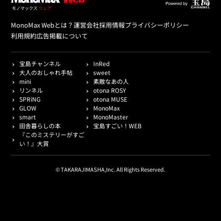
MonoMax Webとは？
運営会社
採用情報
プライバシーポリシー
利用規約
広告掲載について
宝島チャンネル
InRed
大人のおしゃれ手帖
sweet
mini
素敵なあの人
リンネル
otona ROSY
SPRiNG
otona MUSE
GLOW
MonoMax
smart
MonoMaster
田舎暮らしの本
宝島すごい！WEB
『このミステリーがすご
い！』大賞
© TAKARAJIMASHA,Inc. All Rights Reserved.