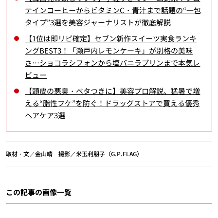
テインコーヒーからビタミンC・青汁まで話題の“一包
タイプ”3選を美容ジャーナリストが徹底解説
【1位は即リピ確定】セブン新作スイーツ実食ランキ
ングBEST3！「瀬戸内レモンケーキ」が別格の美味
さ…ショコラシフォンから塩バニラプリンまで本気レ
ビュー
【頭皮の悪臭・ベタつきに】美容プロ解説、猛暑で増
える“脂性フケ”を防ぐ！ドラッグストアで買える優秀
ヘアケア3選
取材・文／金山靖 撮影／米玉利朋子（G.P.FLAG）
この記事の画像一覧