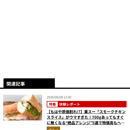
関連記事
2026/08/08 12:00
特集
体験レポート
【もはや原価割れ!?】業スー「スモークチキン
スライス」がウマすぎた！700gあってもすぐ
に無くなる“絶品アレンジ”5選で物価高もへっ
ちゃら
グルメ